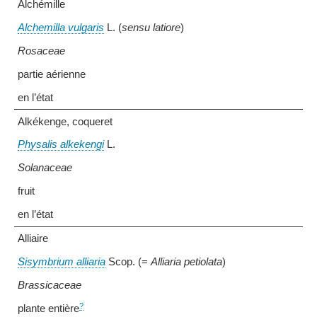
Alchémille
Alchemilla vulgaris
L. (
sensu latiore
)
Rosaceae
partie aérienne
en l’état
Alkékenge, coqueret
Physalis alkekengi
L.
Solanaceae
fruit
en l’état
Alliaire
Sisymbrium alliaria
Scop. (=
Alliaria petiolata
)
Brassicaceae
?
plante entière