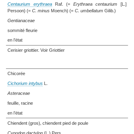
Centaurium erythraea
Raf. (=
Erythraea centaurium
[L.]
Persoon) (=
C. minus
Moench) (=
C. umbellatum
Gilib.)
Gentianaceae
sommité fleurie
en l’état
Cerisier griottier. Voir Griottier
Chicorée
Cichorium intybus
L.
Asteraceae
feuille, racine
en l’état
Chiendent (gros), chiendent pied de poule
Cynodon dactylon
(L.) Pers.