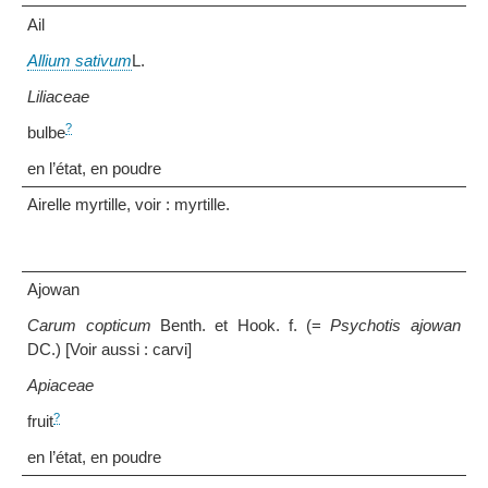
Ail
Allium sativum
L.
Liliaceae
?
bulbe
en l’état, en poudre
Airelle myrtille, voir : myrtille.
Ajowan
Carum copticum
Benth. et Hook. f. (=
Psychotis ajowan
DC.) [Voir aussi : carvi]
Apiaceae
?
fruit
en l’état, en poudre