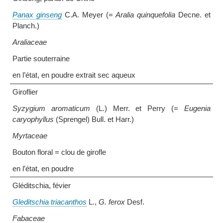
Panax ginseng
C.A. Meyer (=
Aralia quinquefolia
Decne. et
Planch.)
Araliaceae
Partie souterraine
en l’état, en poudre extrait sec aqueux
Giroflier
Syzygium aromaticum
(L.) Merr. et Perry (=
Eugenia
caryophyllus
(Sprengel) Bull. et Harr.)
Myrtaceae
Bouton floral = clou de girofle
en l’état, en poudre
Gléditschia, févier
Gleditschia triacanthos
L.,
G. ferox
Desf.
Fabaceae