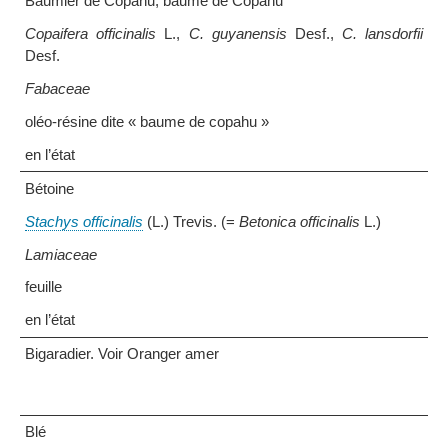
Baumier de Copahu, baume de Copahu
Copaifera officinalis
L.,
C. guyanensis
Desf.,
C. lansdorfii
Desf.
Fabaceae
oléo-résine dite « baume de copahu »
en l’état
Bétoine
Stachys officinalis
(L.) Trevis. (=
Betonica officinalis
L.)
Lamiaceae
feuille
en l’état
Bigaradier. Voir Oranger amer
Blé