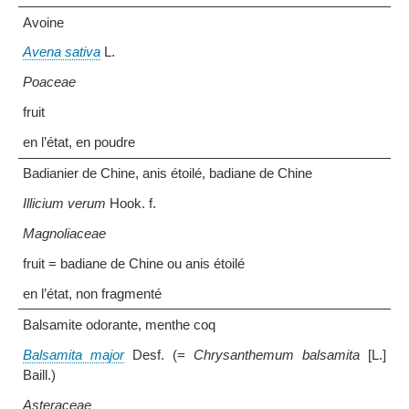
Avoine
Avena sativa
L.
Poaceae
fruit
en l’état, en poudre
Badianier de Chine, anis étoilé, badiane de Chine
Illicium verum
Hook. f.
Magnoliaceae
fruit = badiane de Chine ou anis étoilé
en l’état, non fragmenté
Balsamite odorante, menthe coq
Balsamita major
Desf. (=
Chrysanthemum balsamita
[L.]
Baill.)
Asteraceae