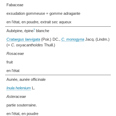
Fabaceae
exsudation gommeuse = gomme adragante
en l’état, en poudre, extrait sec aqueux
?
Aubépine, épine
blanche
Crataegus laevigata
(Poir.) DC.,
C. monogyna
Jacq. (Lindm.)
(=
C. oxyacanthoïdes
Thuill.)
Rosaceae
fruit
en l’état
Aunée, aunée officinale
Inula helenium
L.
Asteraceae
partie souterraine.
en l’état, en poudre