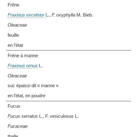
Frêne
Fraxinus excelsior
L.,
F. oxyphylla
M. Bieb.
Oleaceae
feuille
en l’état
Frêne à manne
Fraxinus ornus
L.
Oleaceae
suc épaissi dit « manne »
en l’état, en poudre
Fucus
Fucus serratus
L., F. vesiculosus L.
Fucaceae
thalle