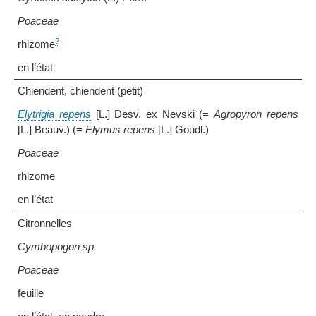
Poaceae
?
rhizome
en l’état
Chiendent, chiendent (petit)
Elytrigia repens
[L.] Desv. ex Nevski (=
Agropyron repens
[L.] Beauv.) (=
Elymus repens
[L.] Goudl.)
Poaceae
rhizome
en l’état
Citronnelles
Cymbopogon sp.
Poaceae
feuille