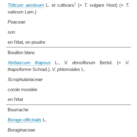
?
Triticum aestivum
L. et cultivars
(=
T. vulgare
Host) (=
T.
sativum
Lam.)
Poaceae
son
en l’état, en poudre
Bouillon blanc
Verbascum thapsus
L.,
V. densiflorum
Bertol. (=
V.
thapsiforme
Schrad.),
V. phlomoides
L.
Scrophulariaceae
corole mondée
en l’état
Bourrache
Borago officinalis
L.
Boraginaceae