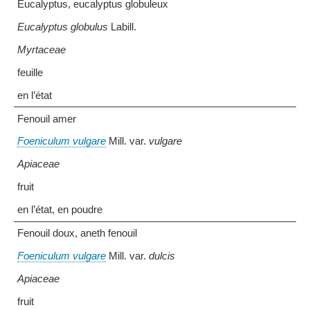
Eucalyptus, eucalyptus globuleux
Eucalyptus globulus
Labill.
Myrtaceae
feuille
en l’état
Fenouil amer
Foeniculum vulgare
Mill. var.
vulgare
Apiaceae
fruit
en l’état, en poudre
Fenouil doux, aneth fenouil
Foeniculum vulgare
Mill. var.
dulcis
Apiaceae
fruit