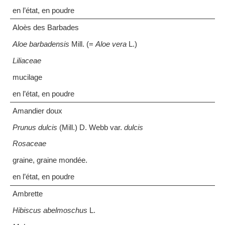
en l’état, en poudre
Aloès des Barbades
Aloe barbadensis
Mill. (=
Aloe vera
L.)
Liliaceae
mucilage
en l’état, en poudre
Amandier doux
Prunus dulcis
(Mill.) D. Webb var.
dulcis
Rosaceae
graine, graine mondée.
en l’état, en poudre
Ambrette
Hibiscus abelmoschus
L.