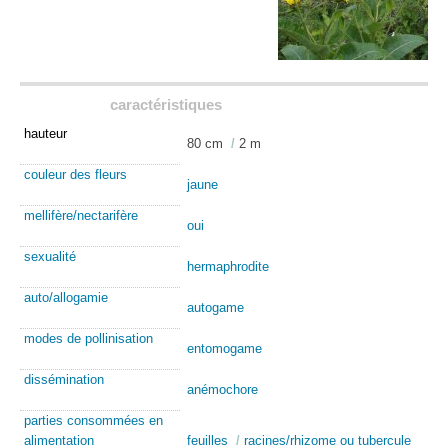
caractéristiques
hauteur
80 cm
/
2 m
couleur des fleurs
jaune
mellifère/nectarifère
oui
sexualité
hermaphrodite
auto/allogamie
autogame
modes de pollinisation
entomogame
dissémination
anémochore
parties consommées en
alimentation
feuilles
/
racines/rhizome ou tubercule