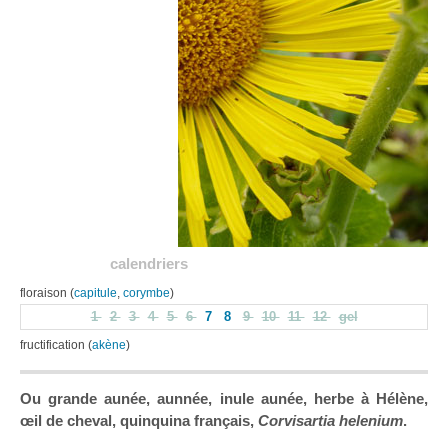
calendriers
floraison (
capitule
,
corymbe
)
1
2
3
4
5
6
7
8
9
10
11
12
gel
fructification (
akène
)
Ou grande aunée, aunnée, inule aunée, herbe à Hélène,
œil de cheval, quinquina français,
Corvisartia helenium
.