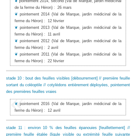
❦
pointement 2014, second
(Val de Marque, jardin médicinal
de la ferme du Héron)
:
26 mars
❦
pointement 2014
(Val de Marque, jardin médicinal de la
ferme du Héron)
:
12 février
❦
pointement 2013
(Val de Marque, jardin médicinal de la
ferme du Héron)
:
11 avril
❦
pointement 2012
(Val de Marque, jardin médicinal de la
ferme du Héron)
:
2 avril
❦
pointement 2011
(Val de Marque, jardin médicinal de la
ferme du Héron)
:
22 février
stade 10 : bout des feuilles visibles [débourrement] // première feuille
sortant du coléoptile // cotylédons entièrement déployées, pointement
des premières feuilles vraies
❦
pointement 2016
(Val de Marque, jardin médicinal de la
ferme du Héron)
:
12 avril
stade 11 : environ 10 % des feuilles épanouies [feuillettement] //
première feuille étalée (ligule visible ou extrémité feuille suivante