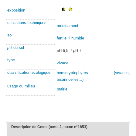
exposition
utilisations techniques
médicament
sol
fertile
/
humide
p
H du sol
p
H 6,5
/
p
H 7
type
vivace
classification écologique
hémicryptophytes (vivaces,
bisannuelles...)
usage ou milieu
prairie
Description de Coste (tome 2, taxon n°1853)