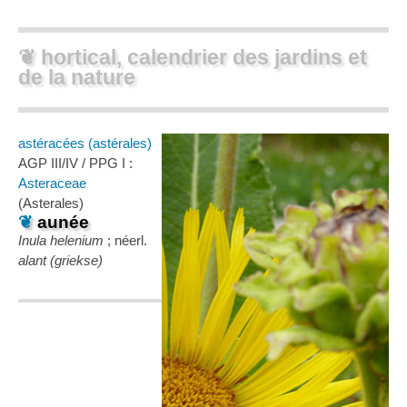
❦ hortical, calendrier des jardins et
de la nature
astéracées (astérales)
AGP III/IV / PPG I :
Asteraceae
(Asterales)
❦
aunée
Inula helenium
; néerl.
alant (griekse)