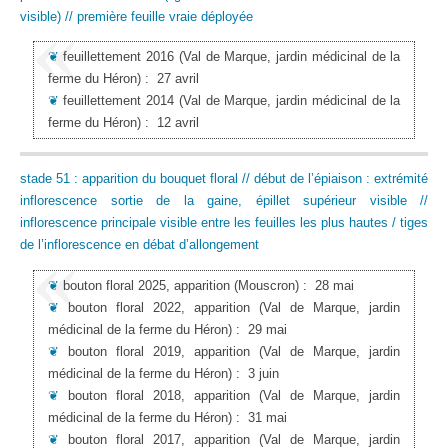
visible) // première feuille vraie déployée
❦
feuillettement 2016
(Val de Marque, jardin médicinal de la
ferme du Héron)
:
27 avril
❦
feuillettement 2014
(Val de Marque, jardin médicinal de la
ferme du Héron)
:
12 avril
stade 51 : apparition du bouquet floral // début de l’épiaison : extrémité
inflorescence sortie de la gaine, épillet supérieur visible //
inflorescence principale visible entre les feuilles les plus hautes / tiges
de l’inflorescence en débat d’allongement
❦
bouton floral 2025, apparition
(Mouscron)
:
28 mai
❦
bouton floral 2022, apparition
(Val de Marque, jardin
médicinal de la ferme du Héron)
:
29 mai
❦
bouton floral 2019, apparition
(Val de Marque, jardin
médicinal de la ferme du Héron)
:
3 juin
❦
bouton floral 2018, apparition
(Val de Marque, jardin
médicinal de la ferme du Héron)
:
31 mai
❦
bouton floral 2017, apparition
(Val de Marque, jardin