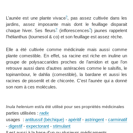
?
L’aunée est une plante vivace
, pas assez cultivée dans les
jardins, assez imposante mais dont le feuillage disparait
?
?
chaque hiver. Ses fleurs
(inflorescences
) jaunes rappelent
l’hélianthus (tournesol & co) et son feuillage est assez rèche.
Elle a été cultivée comme médicinale mais aussi comme
plante comestible. En effet, sa racine est riche en inuline un
groupe de polysaccarides proches de l’amidon et que l’on
retrouve aussi dans d’autres astéracées comme le salsifis, le
topinambour, le dahlia (comestible), la bardane et aussi les
racines de pissenlit et de chicorée. C’est l’aunée qui a donné
son nom à ces molécules.
Inula helenium
est/a été utilisé pour ses propriétés médicinales
parties utilisées :
radix
usages :
antitussif (béchique)
-
apéritif
-
astringent
-
carminatif
-
digestif
-
expectorant
-
stimulant
Il est aussi à la base d'un ou plusieurs médicaments.