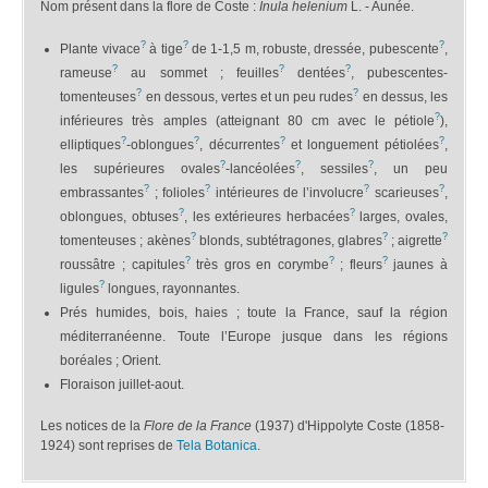
Nom présent dans la flore de Coste :
Inula helenium
L. - Aunée.
?
?
?
Plante vivace
à tige
de 1-1,5 m, robuste, dressée, pubescente
,
?
?
?
rameuse
au sommet ; feuilles
dentées
, pubescentes-
?
?
tomenteuses
en dessous, vertes et un peu rudes
en dessus, les
?
inférieures très amples (atteignant 80 cm avec le pétiole
),
?
?
?
?
elliptiques
-oblongues
, décurrentes
et longuement pétiolées
,
?
?
?
les supérieures ovales
-lancéolées
, sessiles
, un peu
?
?
?
?
embrassantes
; folioles
intérieures de l’involucre
scarieuses
,
?
?
oblongues, obtuses
, les extérieures herbacées
larges, ovales,
?
?
?
tomenteuses ; akènes
blonds, subtétragones, glabres
; aigrette
?
?
?
roussâtre ; capitules
très gros en corymbe
; fleurs
jaunes à
?
ligules
longues, rayonnantes.
Prés humides, bois, haies ; toute la France, sauf la région
méditerranéenne. Toute l’Europe jusque dans les régions
boréales ; Orient.
Floraison juillet-aout.
Les notices de la
Flore de la France
(1937) d'Hippolyte Coste (1858-
1924) sont reprises de
Tela Botanica
.