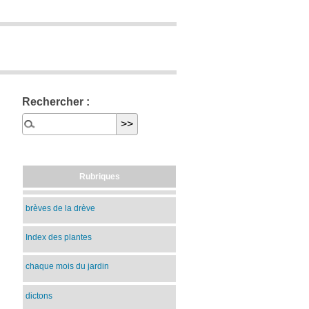
Rechercher :
Rubriques
brèves de la drève
Index des plantes
chaque mois du jardin
dictons