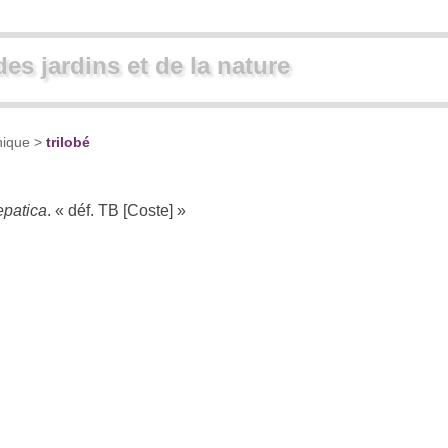
des jardins et de la nature
nique
>
trilobé
patica
. « déf. TB [Coste] »