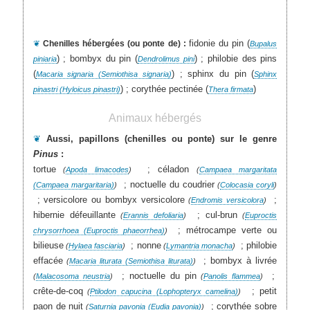
fidonie du pin (
❦
Chenilles hébergées (ou ponte de) :
Bupalus
) ; bombyx du pin (
) ; philobie des pins
piniaria
Dendrolimus pini
(
) ; sphinx du pin (
Macaria signaria (Semiothisa signaria)
Sphinx
) ; corythée pectinée (
)
pinastri (Hyloicus pinastri)
Thera firmata
Animaux hébergés
❦
Aussi, papillons (chenilles ou ponte) sur le genre
Pinus
:
tortue
; céladon
(
Apoda limacodes
)
(
Campaea margaritata
; noctuelle du coudrier
(Campaea margaritaria)
)
(
Colocasia coryli
)
; versicolore ou bombyx versicolore
;
(
Endromis versicolora
)
hibernie défeuillante
; cul-brun
(
Erannis defoliaria
)
(
Euproctis
; métrocampe verte ou
chrysorrhoea (Euproctis phaeorrhea)
)
bilieuse
; nonne
; philobie
(
Hylaea fasciaria
)
(
Lymantria monacha
)
effacée
; bombyx à livrée
(
Macaria liturata (Semiothisa liturata)
)
; noctuelle du pin
;
(
Malacosoma neustria
)
(
Panolis flammea
)
crête-de-coq
; petit
(
Ptilodon capucina (Lophopteryx camelina)
)
paon de nuit
; corythée sobre
(
Saturnia pavonia (Eudia pavonia)
)