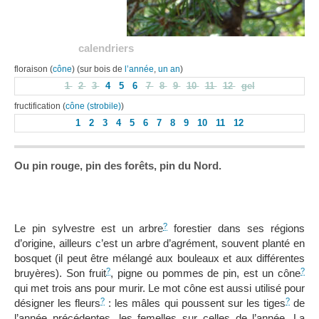
calendriers
floraison (
cône
) (sur bois de
l’année
,
un an
)
1
2
3
4
5
6
7
8
9
10
11
12
gel
fructification (
cône (strobile)
)
1
2
3
4
5
6
7
8
9
10
11
12
Ou pin rouge, pin des forêts, pin du Nord.
?
Le pin sylvestre est un arbre
forestier dans ses régions
d’origine, ailleurs c’est un arbre d’agrément, souvent planté en
bosquet (il peut être mélangé aux bouleaux et aux différentes
?
?
bruyères). Son fruit
, pigne ou pommes de pin, est un cône
qui met trois ans pour murir. Le mot cône est aussi utilisé pour
?
?
désigner les fleurs
: les mâles qui poussent sur les tiges
de
l’année précédentes, les femelles sur celles de l’année. La