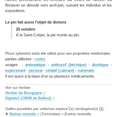
floraison se déroule vers avril-juin, suivant les individus et les
expositions.
Le pin fait aussi l’objet de dictons
25 octobre
À la Saint-Crépin, la pie monte au pin.
Pinus sylvestris
est/a été utilisé pour ses propriétés médicinales
parties utilisées :
cortex
usages :
antiseptique
-
antitussif (béchique)
-
diurétique
-
expectorant
-
pectoral
-
sédatif (calmant)
-
vulnéraire
Il est aussi à la base d'un ou plusieurs médicaments.
Voir sur herbier :
Herbier de Bourgogne
Digitale2 (CBNB de Bailleul)
?
Galles possibles par cette/ces espèce
(s) cécidogène(s)
[
1
]
:
❦
Retinia resinella
(
Tortricidae
) =
Evetria resinella