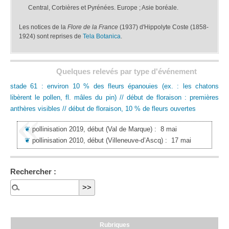
Central, Corbières et Pyrénées. Europe ; Asie boréale.
Les notices de la
Flore de la France
(1937) d'Hippolyte Coste (1858-
1924) sont reprises de
Tela Botanica
.
Quelques relevés par type d'événement
stade 61 : environ 10 % des fleurs épanouies (ex. : les chatons
libèrent le pollen, fl. mâles du pin) // début de floraison : premières
anthères visibles // début de floraison, 10 % de fleurs ouvertes
❦
pollinisation 2019, début
(Val de Marque)
:
8 mai
❦
pollinisation 2010, début
(Villeneuve-d’Ascq)
:
17 mai
Rechercher :
Rubriques