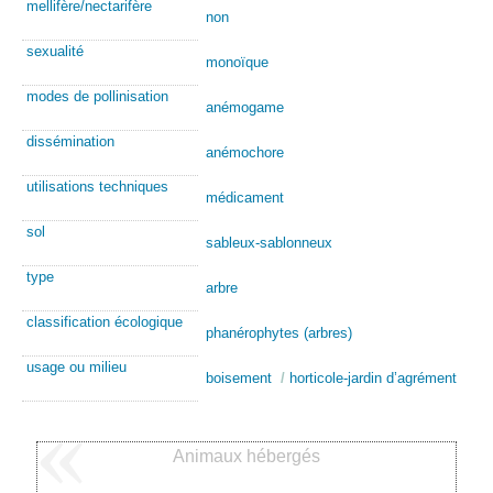
mellifère/nectarifère
non
sexualité
monoïque
modes de pollinisation
anémogame
dissémination
anémochore
utilisations techniques
médicament
sol
sableux-sablonneux
type
arbre
classification écologique
phanérophytes (arbres)
usage ou milieu
boisement
/
horticole-jardin d’agrément
Animaux hébergés