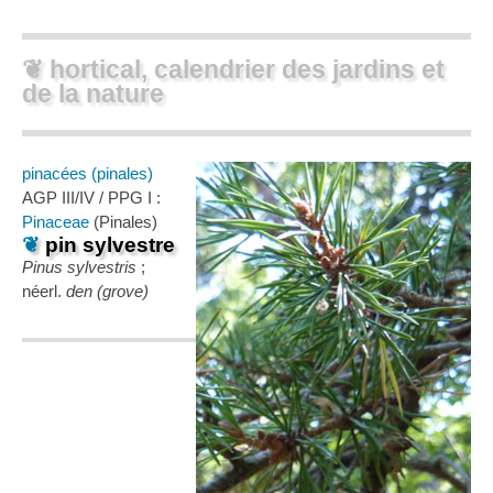
❦ hortical, calendrier des jardins et
de la nature
pinacées (pinales)
AGP III/IV / PPG I :
Pinaceae
(Pinales)
❦
pin sylvestre
Pinus sylvestris
;
néerl.
den (grove)