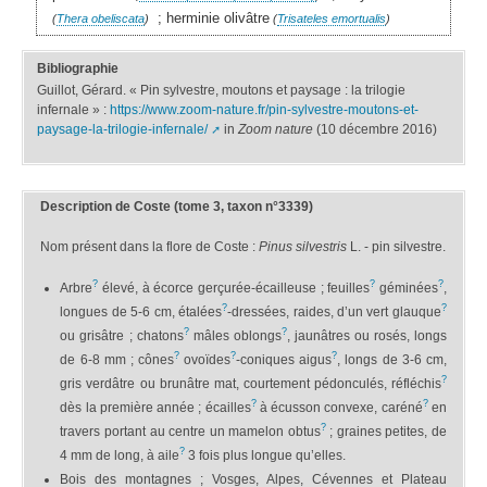
; herminie olivâtre
(
Thera obeliscata
)
(
Trisateles emortualis
)
Bibliographie
Guillot, Gérard. « Pin sylvestre, moutons et paysage : la trilogie
infernale » :
https://www.zoom-nature.fr/pin-sylvestre-moutons-et-
paysage-la-trilogie-infernale/
in
Zoom nature
(10 décembre 2016)
Description de Coste (tome 3, taxon n°3339)
Nom présent dans la flore de Coste :
Pinus silvestris
L. - pin silvestre.
?
?
?
Arbre
élevé, à écorce gerçurée-écailleuse ; feuilles
géminées
,
?
?
longues de 5-6 cm, étalées
-dressées, raides, d’un vert glauque
?
?
ou grisâtre ; chatons
mâles oblongs
, jaunâtres ou rosés, longs
?
?
?
de 6-8 mm ; cônes
ovoïdes
-coniques aigus
, longs de 3-6 cm,
?
gris verdâtre ou brunâtre mat, courtement pédonculés, réfléchis
?
?
dès la première année ; écailles
à écusson convexe, caréné
en
?
travers portant au centre un mamelon obtus
; graines petites, de
?
4 mm de long, à aile
3 fois plus longue qu’elles.
Bois des montagnes ; Vosges, Alpes, Cévennes et Plateau