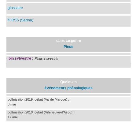
glossaire
fil RSS (Sedna)
dans ce genre
Pinus
·
pin sylvestre :
Pinus sylvestris
Quelques
événements phénologiques
pollinisation 2019, début
(Val de Marque)
:
8 mai
pollinisation 2010, début
(Villeneuve-d’Ascq)
:
17 mai