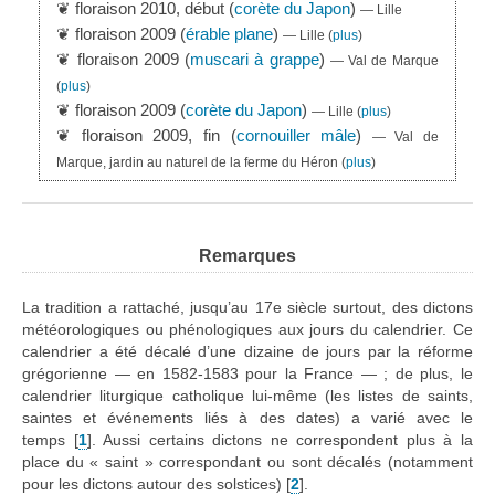
❦ floraison 2010, début (
corète du Japon
)
— Lille
❦ floraison 2009 (
érable plane
)
— Lille
(
plus
)
❦ floraison 2009 (
muscari à grappe
)
— Val de Marque
(
plus
)
❦ floraison 2009 (
corète du Japon
)
— Lille
(
plus
)
❦ floraison 2009, fin (
cornouiller mâle
)
— Val de
Marque, jardin au naturel de la ferme du Héron
(
plus
)
Remarques
La tradition a rattaché, jusqu’au 17e siècle surtout, des dictons
météorologiques ou phénologiques aux jours du calendrier. Ce
calendrier a été décalé d’une dizaine de jours par la réforme
grégorienne — en 1582-1583 pour la France — ; de plus, le
calendrier liturgique catholique lui-même (les listes de saints,
saintes et événements liés à des dates) a varié avec le
temps
[
1
]
. Aussi certains dictons ne correspondent plus à la
place du « saint » correspondant ou sont décalés (notamment
pour les dictons autour des solstices)
[
2
]
.