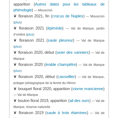
apparition (
Autres dates pour les tableaux de
phénologie
)
— Mouscron
❦ floraison 2021, fin (
crocus de Naples
)
— Mouscron
(
plus
)
❦ floraison 2021 (
épimède
)
— Val de Marque, jardin
d’ombre
(
plus
)
❦ floraison 2021 (
saule pleureur
)
— Val de Marque
(
plus
)
❦ floraison 2020, début (
osier des vanniers
)
— Val de
Marque
❦ floraison 2020 (
érable champêtre
)
— Val de Marque
(
plus
)
❦ floraison 2020, début (
casseillier
)
— Val de Marque,
potager pédagogique de la ferme du Héron
❦ bouquet floral 2020, apparition (
viorne mancienne
)
— Val de Marque
❦ bouton floral 2019, apparition (
ail des ours
)
— Val de
Marque, réserve naturelle
❦ floraison 2019 (
saule à trois étamines
)
— Val de