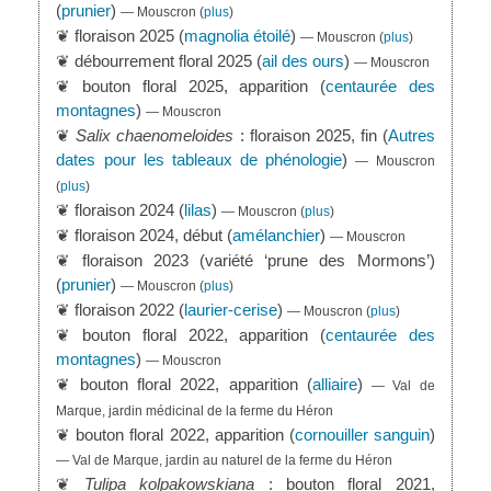
(
prunier
)
— Mouscron
(
plus
)
❦ floraison 2025 (
magnolia étoilé
)
— Mouscron
(
plus
)
❦ débourrement floral 2025 (
ail des ours
)
— Mouscron
❦ bouton floral 2025, apparition (
centaurée des
montagnes
)
— Mouscron
❦
Salix chaenomeloides
: floraison 2025, fin (
Autres
dates pour les tableaux de phénologie
)
— Mouscron
(
plus
)
❦ floraison 2024 (
lilas
)
— Mouscron
(
plus
)
❦ floraison 2024, début (
amélanchier
)
— Mouscron
❦ floraison 2023 (variété ‘prune des Mormons’)
(
prunier
)
— Mouscron
(
plus
)
❦ floraison 2022 (
laurier-cerise
)
— Mouscron
(
plus
)
❦ bouton floral 2022, apparition (
centaurée des
montagnes
)
— Mouscron
❦ bouton floral 2022, apparition (
alliaire
)
— Val de
Marque, jardin médicinal de la ferme du Héron
❦ bouton floral 2022, apparition (
cornouiller sanguin
)
— Val de Marque, jardin au naturel de la ferme du Héron
❦
Tulipa kolpakowskiana
: bouton floral 2021,