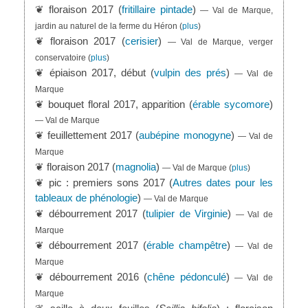
❦ floraison 2017 (
fritillaire pintade
)
— Val de Marque,
jardin au naturel de la ferme du Héron
(
plus
)
❦ floraison 2017 (
cerisier
)
— Val de Marque, verger
conservatoire
(
plus
)
❦ épiaison 2017, début (
vulpin des prés
)
— Val de
Marque
❦ bouquet floral 2017, apparition (
érable sycomore
)
— Val de Marque
❦ feuillettement 2017 (
aubépine monogyne
)
— Val de
Marque
❦ floraison 2017 (
magnolia
)
— Val de Marque
(
plus
)
❦ pic : premiers sons 2017 (
Autres dates pour les
tableaux de phénologie
)
— Val de Marque
❦ débourrement 2017 (
tulipier de Virginie
)
— Val de
Marque
❦ débourrement 2017 (
érable champêtre
)
— Val de
Marque
❦ débourrement 2016 (
chêne pédonculé
)
— Val de
Marque