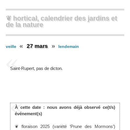
❦ hortical, calendrier des jardins et
de la nature
27 mars
veille
lendemain
Saint-Rupert, pas de dicton.
À cette date : nous avons déjà observé ce(t/s)
événement(s)
❦ floraison 2025 (variété ‘Prune des Mormons’)