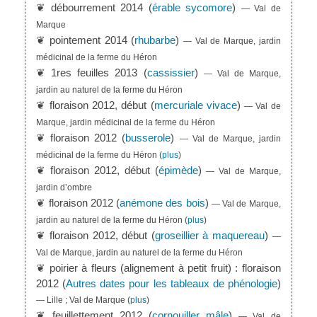
❦ débourrement 2014 (
érable sycomore
)
— Val de
Marque
❦ pointement 2014 (
rhubarbe
)
— Val de Marque, jardin
médicinal de la ferme du Héron
❦ 1res feuilles 2013 (
cassissier
)
— Val de Marque,
jardin au naturel de la ferme du Héron
❦ floraison 2012, début (
mercuriale vivace
)
— Val de
Marque, jardin médicinal de la ferme du Héron
❦ floraison 2012 (
busserole
)
— Val de Marque, jardin
médicinal de la ferme du Héron
(
plus
)
❦ floraison 2012, début (
épimède
)
— Val de Marque,
jardin d’ombre
❦ floraison 2012 (
anémone des bois
)
— Val de Marque,
jardin au naturel de la ferme du Héron
(
plus
)
❦ floraison 2012, début (
groseillier à maquereau
)
—
Val de Marque, jardin au naturel de la ferme du Héron
❦ poirier à fleurs (alignement à petit fruit) : floraison
2012 (
Autres dates pour les tableaux de phénologie
)
— Lille ; Val de Marque
(
plus
)
❦ feuillettement 2012 (
cornouiller mâle
)
— Val de