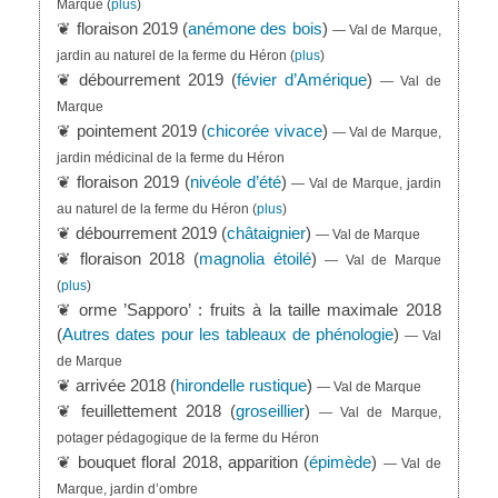
Marque
(
plus
)
❦ floraison 2019 (
anémone des bois
)
— Val de Marque,
jardin au naturel de la ferme du Héron
(
plus
)
❦ débourrement 2019 (
févier d’Amérique
)
— Val de
Marque
❦ pointement 2019 (
chicorée vivace
)
— Val de Marque,
jardin médicinal de la ferme du Héron
❦ floraison 2019 (
nivéole d’été
)
— Val de Marque, jardin
au naturel de la ferme du Héron
(
plus
)
❦ débourrement 2019 (
châtaignier
)
— Val de Marque
❦ floraison 2018 (
magnolia étoilé
)
— Val de Marque
(
plus
)
❦ orme ’Sapporo’ : fruits à la taille maximale 2018
(
Autres dates pour les tableaux de phénologie
)
— Val
de Marque
❦ arrivée 2018 (
hirondelle rustique
)
— Val de Marque
❦ feuillettement 2018 (
groseillier
)
— Val de Marque,
potager pédagogique de la ferme du Héron
❦ bouquet floral 2018, apparition (
épimède
)
— Val de
Marque, jardin d’ombre