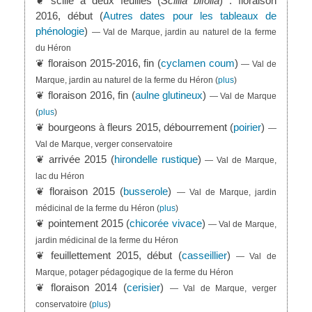
❦ scille à deux feuilles (
Scillia bifolia
) : floraison
2016, début (
Autres dates pour les tableaux de
phénologie
)
— Val de Marque, jardin au naturel de la ferme
du Héron
❦ floraison 2015-2016, fin (
cyclamen coum
)
— Val de
Marque, jardin au naturel de la ferme du Héron
(
plus
)
❦ floraison 2016, fin (
aulne glutineux
)
— Val de Marque
(
plus
)
❦ bourgeons à fleurs 2015, débourrement (
poirier
)
—
Val de Marque, verger conservatoire
❦ arrivée 2015 (
hirondelle rustique
)
— Val de Marque,
lac du Héron
❦ floraison 2015 (
busserole
)
— Val de Marque, jardin
médicinal de la ferme du Héron
(
plus
)
❦ pointement 2015 (
chicorée vivace
)
— Val de Marque,
jardin médicinal de la ferme du Héron
❦ feuillettement 2015, début (
casseillier
)
— Val de
Marque, potager pédagogique de la ferme du Héron
❦ floraison 2014 (
cerisier
)
— Val de Marque, verger
conservatoire
(
plus
)