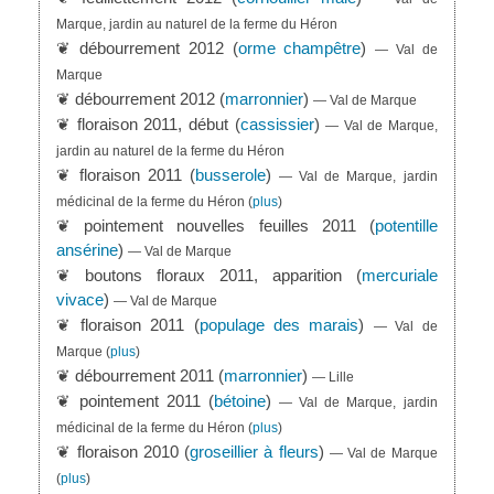
Marque, jardin au naturel de la ferme du Héron
❦ débourrement 2012 (
orme champêtre
)
— Val de
Marque
❦ débourrement 2012 (
marronnier
)
— Val de Marque
❦ floraison 2011, début (
cassissier
)
— Val de Marque,
jardin au naturel de la ferme du Héron
❦ floraison 2011 (
busserole
)
— Val de Marque, jardin
médicinal de la ferme du Héron
(
plus
)
❦ pointement nouvelles feuilles 2011 (
potentille
ansérine
)
— Val de Marque
❦ boutons floraux 2011, apparition (
mercuriale
vivace
)
— Val de Marque
❦ floraison 2011 (
populage des marais
)
— Val de
Marque
(
plus
)
❦ débourrement 2011 (
marronnier
)
— Lille
❦ pointement 2011 (
bétoine
)
— Val de Marque, jardin
médicinal de la ferme du Héron
(
plus
)
❦ floraison 2010 (
groseillier à fleurs
)
— Val de Marque
(
plus
)