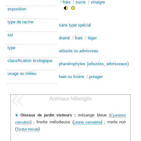
/
frais
/
sucre
/
vinaigre
exposition
type de racine
sans type spécial
sol
drainé
/
frais
/
léger
type
arbuste ou arbrisseau
classification écologique
phanérophytes (arbustes, arbrisseaux)
usage ou milieu
haie ou lisière
/
potager
Animaux hébergés
mésange bleue (
❦
Oiseaux de jardin visiteurs :
Cyanistes
) ; linotte mélodieuse (
) ; merle noir
caeruleus
Linaria cannabina
(
)
Turdus merula