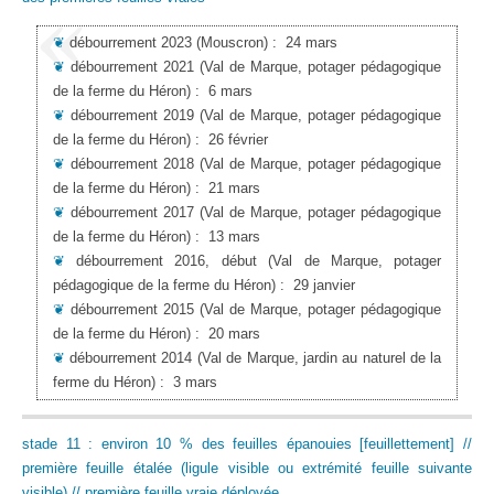
❦
débourrement 2023
(Mouscron)
:
24 mars
❦
débourrement 2021
(Val de Marque, potager pédagogique
de la ferme du Héron)
:
6 mars
❦
débourrement 2019
(Val de Marque, potager pédagogique
de la ferme du Héron)
:
26 février
❦
débourrement 2018
(Val de Marque, potager pédagogique
de la ferme du Héron)
:
21 mars
❦
débourrement 2017
(Val de Marque, potager pédagogique
de la ferme du Héron)
:
13 mars
❦
débourrement 2016, début
(Val de Marque, potager
pédagogique de la ferme du Héron)
:
29 janvier
❦
débourrement 2015
(Val de Marque, potager pédagogique
de la ferme du Héron)
:
20 mars
❦
débourrement 2014
(Val de Marque, jardin au naturel de la
ferme du Héron)
:
3 mars
stade 11 : environ 10 % des feuilles épanouies [feuillettement] //
première feuille étalée (ligule visible ou extrémité feuille suivante
visible) // première feuille vraie déployée