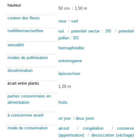
hauteur
50 cm
/
1,50 m
couleur des fleurs
rose
/
vert
mellifère/nectarifère
oui
/
potentiel nectar : 3/5
/
potentiel
pollen : 3/5
sexualité
hermaphrodite
modes de pollinisation
entomogame
dissémination
épizoochore
écart entre plants
1,20 m
parties consommées en
alimentation
fruits
à consommer avant
un jour
/
deux jours
mode de conservation
alcool
/
congélation
/
conserve
(appertisation)
/
dessiccation (séchage)