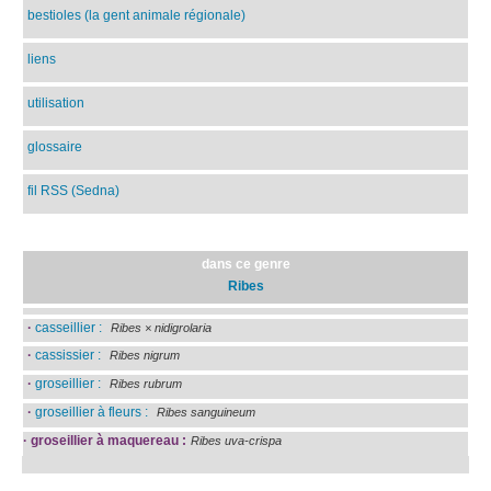
bestioles (la gent animale régionale)
liens
utilisation
glossaire
fil RSS (Sedna)
dans ce genre
Ribes
·
casseillier :
Ribes × nidigrolaria
·
cassissier :
Ribes nigrum
·
groseillier :
Ribes rubrum
·
groseillier à fleurs :
Ribes sanguineum
·
groseillier à maquereau :
Ribes uva-crispa