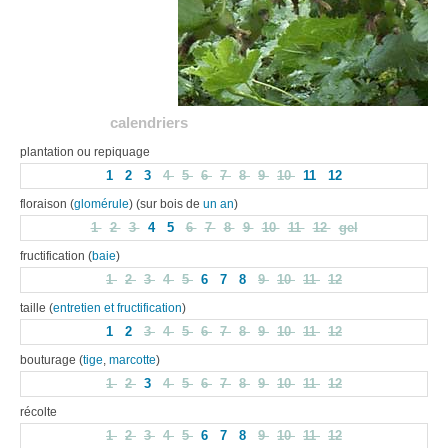
calendriers
plantation ou repiquage
1
2
3
4
5
6
7
8
9
10
11
12
floraison (
glomérule
) (sur bois de
un an
)
1
2
3
4
5
6
7
8
9
10
11
12
gel
fructification (
baie
)
1
2
3
4
5
6
7
8
9
10
11
12
taille (
entretien et fructification
)
1
2
3
4
5
6
7
8
9
10
11
12
bouturage (
tige
,
marcotte
)
1
2
3
4
5
6
7
8
9
10
11
12
récolte
1
2
3
4
5
6
7
8
9
10
11
12