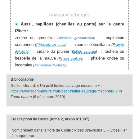
Animaux hébergés
❦
Aussi, papillons (chenilles ou ponte) sur le genre
Ribes
:
zérène du groseillier
; eupithécie
(
Abraxas grossulariata
)
couronnée
; hibernie défeuillante
(
Chloroclystis v-ata
)
(
Erannis
; cidarie du prunier
; tacheté ou
defoliaria
)
(
Eulithis prunata
)
hespérie de la mauve
; phalène ondée ou
(
Pyrgus malvae
)
incertaine
(
Xanthorhoe fluctuata
)
Bibliographie
Guillot, Gérard. « Un petit fruitier sauvage méconnu » :
https://www.zoom-nature.fr/un-petit-fruitier-sauvage-meconnu/
in
Zoom nature
(6 décembre 2019)
Description de Coste (tome 2, taxon n°1397)
Nom présent dans la flore de Coste :
Ribes uva-crispa
L. - Groseillier
à maquereau.