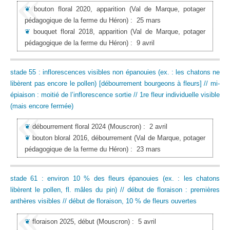
❦
bouton floral 2020, apparition
(Val de Marque, potager
pédagogique de la ferme du Héron)
:
25 mars
❦
bouquet floral 2018, apparition
(Val de Marque, potager
pédagogique de la ferme du Héron)
:
9 avril
stade 55 : inflorescences visibles non épanouies (ex. : les chatons ne
libèrent pas encore le pollen) [débourrement bourgeons à fleurs] // mi-
épiaison : moitié de l’inflorescence sortie // 1re fleur individuelle visible
(mais encore fermée)
❦
débourrement floral 2024
(Mouscron)
:
2 avril
❦
bouton bloral 2016, débourrement
(Val de Marque, potager
pédagogique de la ferme du Héron)
:
23 mars
stade 61 : environ 10 % des fleurs épanouies (ex. : les chatons
libèrent le pollen, fl. mâles du pin) // début de floraison : premières
anthères visibles // début de floraison, 10 % de fleurs ouvertes
❦
floraison 2025, début
(Mouscron)
:
5 avril