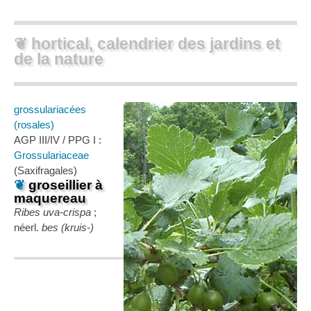
❦ hortical, calendrier des jardins et
de la nature
grossulariacées
(rosales)
AGP III/IV / PPG I :
Grossulariaceae
(Saxifragales)
❦
groseillier à
maquereau
Ribes uva-crispa
;
néerl.
bes (kruis-)