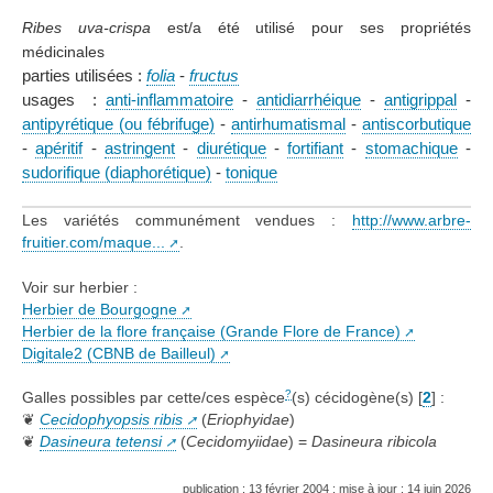
Ribes uva-crispa
est/a été utilisé pour ses propriétés
médicinales
parties utilisées :
folia
-
fructus
usages :
anti-inflammatoire
-
antidiarrhéique
-
antigrippal
-
antipyrétique (ou fébrifuge)
-
antirhumatismal
-
antiscorbutique
-
apéritif
-
astringent
-
diurétique
-
fortifiant
-
stomachique
-
sudorifique (diaphorétique)
-
tonique
Les variétés communément vendues :
http://www.arbre-
fruitier.com/maque...
.
Voir sur herbier :
Herbier de Bourgogne
Herbier de la flore française (Grande Flore de France)
Digitale2 (CBNB de Bailleul)
?
Galles possibles par cette/ces espèce
(s) cécidogène(s)
[
2
]
:
❦
Cecidophyopsis ribis
(
Eriophyidae
)
❦
Dasineura tetensi
(
Cecidomyiidae
) =
Dasineura ribicola
publication : 13 février 2004 ; mise à jour : 14 juin 2026