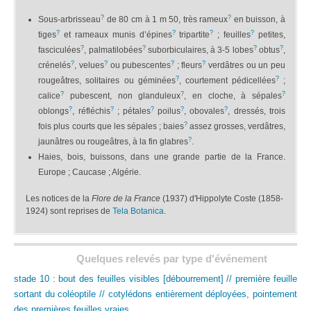
?
?
Sous-arbrisseau
de 80 cm à 1 m 50, très rameux
en buisson, à
?
?
?
?
tiges
et rameaux munis d’épines
tripartite
; feuilles
petites,
?
?
?
?
fasciculées
, palmatilobées
suborbiculaires, à 3-5 lobes
obtus
,
?
?
?
?
crénelés
, velues
ou pubescentes
; fleurs
verdâtres ou un peu
?
?
rougeâtres, solitaires ou géminées
, courtement pédicellées
;
?
?
?
calice
pubescent, non glanduleux
, en cloche, à sépales
?
?
?
?
?
oblongs
, réfléchis
; pétales
poilus
, obovales
, dressés, trois
?
fois plus courts que les sépales ; baies
assez grosses, verdâtres,
?
jaunâtres ou rougeâtres, à la fin glabres
.
Haies, bois, buissons, dans une grande partie de la France.
Europe ; Caucase ; Algérie.
Les notices de la
Flore de la France
(1937) d'Hippolyte Coste (1858-
1924) sont reprises de
Tela Botanica
.
Quelques relevés par type d'événement
stade 10 : bout des feuilles visibles [débourrement] // première feuille
sortant du coléoptile // cotylédons entièrement déployées, pointement
des premières feuilles vraies