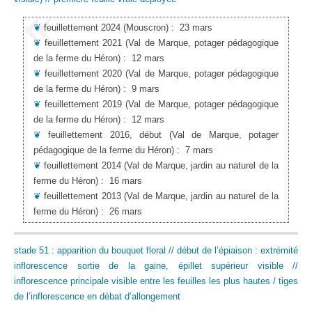
❦
feuillettement 2024
(Mouscron)
:
23 mars
❦
feuillettement 2021
(Val de Marque, potager pédagogique
de la ferme du Héron)
:
12 mars
❦
feuillettement 2020
(Val de Marque, potager pédagogique
de la ferme du Héron)
:
9 mars
❦
feuillettement 2019
(Val de Marque, potager pédagogique
de la ferme du Héron)
:
12 mars
❦
feuillettement 2016, début
(Val de Marque, potager
pédagogique de la ferme du Héron)
:
7 mars
❦
feuillettement 2014
(Val de Marque, jardin au naturel de la
ferme du Héron)
:
16 mars
❦
feuillettement 2013
(Val de Marque, jardin au naturel de la
ferme du Héron)
:
26 mars
stade 51 : apparition du bouquet floral // début de l’épiaison : extrémité
inflorescence sortie de la gaine, épillet supérieur visible //
inflorescence principale visible entre les feuilles les plus hautes / tiges
de l’inflorescence en débat d’allongement