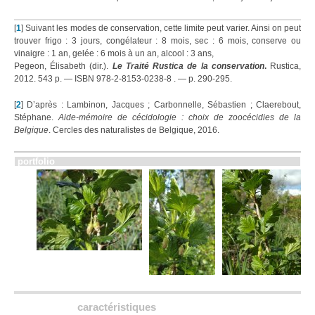
[
1
]
Suivant les modes de conservation, cette limite peut varier. Ainsi on peut
trouver frigo : 3 jours, congélateur : 8 mois, sec : 6 mois, conserve ou
vinaigre : 1 an, gelée : 6 mois à un an, alcool : 3 ans,
Pegeon, Élisabeth (dir.).
Le Traité Rustica de la conservation
.
Rustica,
2012. 543 p. — ISBN 978-2-8153-0238-8
. — p. 290-295.
[
2
]
D’après : Lambinon, Jacques ; Carbonnelle, Sébastien ; Claerebout,
Stéphane.
Aide-mémoire de cécidologie : choix de zoocécidies de la
Belgique
. Cercles des naturalistes de Belgique, 2016.
portfolio
caractéristiques