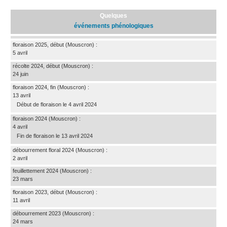
Quelques
événements phénologiques
floraison 2025, début
(Mouscron)
:
5 avril
récolte 2024, début
(Mouscron)
:
24 juin
floraison 2024, fin
(Mouscron)
:
13 avril
Début de floraison le 4 avril 2024
floraison 2024
(Mouscron)
:
4 avril
Fin de floraison le 13 avril 2024
débourrement floral 2024
(Mouscron)
:
2 avril
feuillettement 2024
(Mouscron)
:
23 mars
floraison 2023, début
(Mouscron)
:
11 avril
débourrement 2023
(Mouscron)
:
24 mars