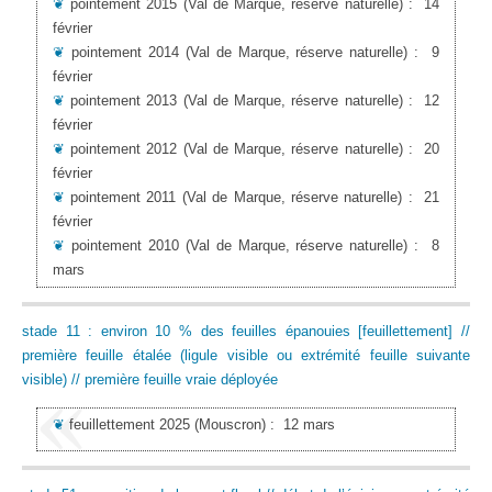
❦
pointement 2015
(Val de Marque, réserve naturelle)
:
14
février
❦
pointement 2014
(Val de Marque, réserve naturelle)
:
9
février
❦
pointement 2013
(Val de Marque, réserve naturelle)
:
12
février
❦
pointement 2012
(Val de Marque, réserve naturelle)
:
20
février
❦
pointement 2011
(Val de Marque, réserve naturelle)
:
21
février
❦
pointement 2010
(Val de Marque, réserve naturelle)
:
8
mars
stade 11 : environ 10 % des feuilles épanouies [feuillettement] //
première feuille étalée (ligule visible ou extrémité feuille suivante
visible) // première feuille vraie déployée
❦
feuillettement 2025
(Mouscron)
:
12 mars