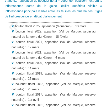
stade 51 : apparition du bouquet floral // début de l’épiaison : extrémité
inflorescence sortie de la gaine, épillet supérieur visible //
inflorescence principale visible entre les feuilles les plus hautes / tiges
de l’inflorescence en débat d’allongement
❦
bouton floral 2025, apparition
(Mouscron)
:
18 mars
❦
bouton floral 2022, apparition
(Val de Marque, jardin au
naturel de la ferme du Héron)
:
18 février
❦
bouton floral 2021, apparition
(Val de Marque, réserve
naturelle)
:
19 mars
❦
bouton floral 2021, apparition
(Val de Marque, jardin au
naturel de la ferme du Héron)
:
6 mars
❦
bouton floral 2020, apparition
(Val de Marque, réserve
naturelle)
:
14 mars
❦
bouton floral 2019, apparition
(Val de Marque, réserve
naturelle)
:
27 mars
❦
bouquet floral 2018, apparition
(Val de Marque, réserve
naturelle)
:
28 mars
❦
bouton floral 2017, apparition
(Val de Marque, réserve
naturelle)
:
1er avril
❦
bouquet floral 2016, apparition
(Val de Marque, réserve