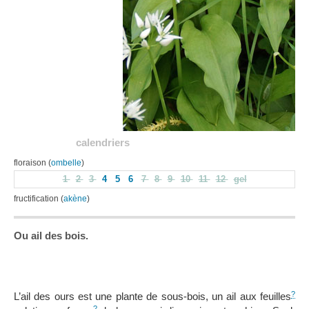
calendriers
floraison (
ombelle
)
1
2
3
4
5
6
7
8
9
10
11
12
gel
fructification (
akène
)
Ou ail des bois.
?
L’ail des ours est une plante de sous-bois, un ail aux feuilles
?