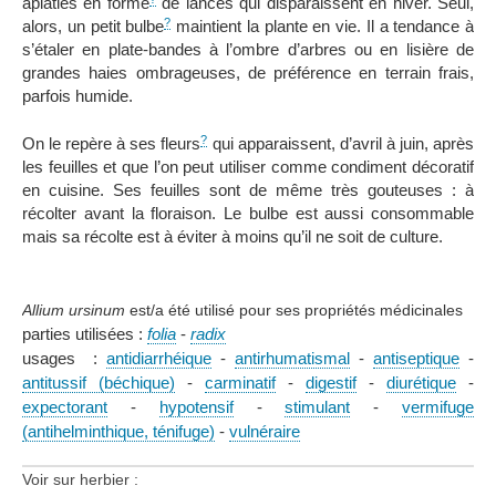
aplaties en forme
de lances qui disparaissent en hiver. Seul,
?
alors, un petit bulbe
maintient la plante en vie. Il a tendance à
s’étaler en plate-bandes à l’ombre d’arbres ou en lisière de
grandes haies ombrageuses, de préférence en terrain frais,
parfois humide.
?
On le repère à ses fleurs
qui apparaissent, d’avril à juin, après
les feuilles et que l’on peut utiliser comme condiment décoratif
en cuisine. Ses feuilles sont de même très gouteuses : à
récolter avant la floraison. Le bulbe est aussi consommable
mais sa récolte est à éviter à moins qu’il ne soit de culture.
Allium ursinum
est/a été utilisé pour ses propriétés médicinales
parties utilisées :
folia
-
radix
usages :
antidiarrhéique
-
antirhumatismal
-
antiseptique
-
antitussif (béchique)
-
carminatif
-
digestif
-
diurétique
-
expectorant
-
hypotensif
-
stimulant
-
vermifuge
(antihelminthique, ténifuge)
-
vulnéraire
Voir sur herbier :