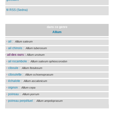
fil RSS (Sedna)
dans ce genre
Allium
·
ail :
Allium sativum
·
ail chinois :
Allium tuberosum
·
ail des ours :
Allium ursinum
·
ail rocambole :
Allium sativum ophioscorodon
·
ciboule :
Allium fistulosum
·
ciboulette :
Allium schoenoprasum
·
échalote :
Allium ascalonicum
·
oignon :
Allium cepa
·
poireau :
Allium porrum
·
poireau perpétuel :
Allium ampeloprasum