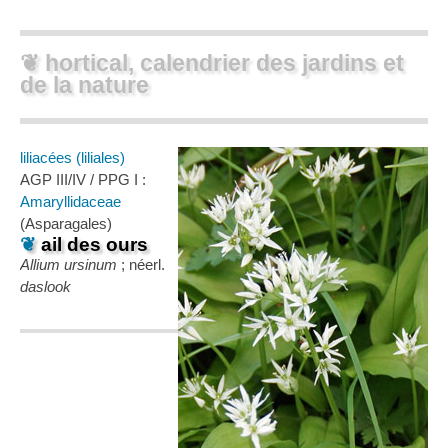
❦ hortical, calendrier des jardins et
de la nature
liliacées (liliales)
AGP III/IV / PPG I :
Amaryllidaceae
(Asparagales)
❦
ail des ours
Allium ursinum
; néerl.
daslook