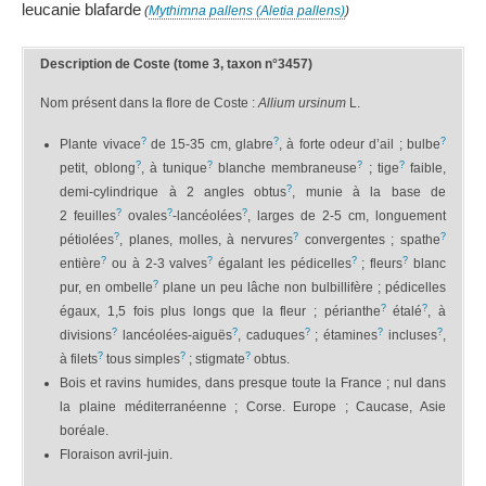
leucanie blafarde
(
Mythimna pallens (Aletia pallens)
)
Description de Coste (tome 3, taxon n°3457)
Nom présent dans la flore de Coste :
Allium ursinum
L.
?
?
?
Plante vivace
de 15-35 cm, glabre
, à forte odeur d’ail ; bulbe
?
?
?
?
petit, oblong
, à tunique
blanche membraneuse
; tige
faible,
?
demi-cylindrique à 2 angles obtus
, munie à la base de
?
?
?
2 feuilles
ovales
-lancéolées
, larges de 2-5 cm, longuement
?
?
?
pétiolées
, planes, molles, à nervures
convergentes ; spathe
?
?
?
?
entière
ou à 2-3 valves
égalant les pédicelles
; fleurs
blanc
?
pur, en ombelle
plane un peu lâche non bulbillifère ; pédicelles
?
?
égaux, 1,5 fois plus longs que la fleur ; périanthe
étalé
, à
?
?
?
?
?
divisions
lancéolées-aiguës
, caduques
; étamines
incluses
,
?
?
?
à filets
tous simples
; stigmate
obtus.
Bois et ravins humides, dans presque toute la France ; nul dans
la plaine méditerranéenne ; Corse. Europe ; Caucase, Asie
boréale.
Floraison avril-juin.