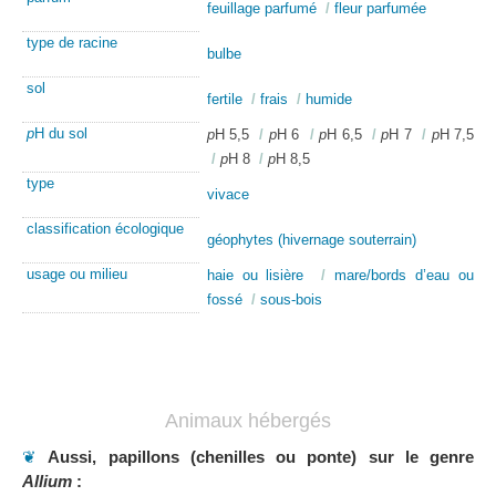
feuillage parfumé
/
fleur parfumée
type de racine
bulbe
sol
fertile
/
frais
/
humide
p
H du sol
p
H 5,5
/
p
H 6
/
p
H 6,5
/
p
H 7
/
p
H 7,5
/
p
H 8
/
p
H 8,5
type
vivace
classification écologique
géophytes (hivernage souterrain)
usage ou milieu
haie ou lisière
/
mare/bords d’eau ou
fossé
/
sous-bois
Animaux hébergés
❦
Aussi, papillons (chenilles ou ponte) sur le genre
Allium
: