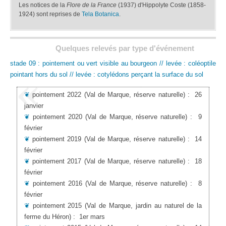
Les notices de la
Flore de la France
(1937) d'Hippolyte Coste (1858-
1924) sont reprises de
Tela Botanica
.
Quelques relevés par type d'événement
stade 09 : pointement ou vert visible au bourgeon // levée : coléoptile
pointant hors du sol // levée : cotylédons perçant la surface du sol
❦
pointement 2022
(Val de Marque, réserve naturelle)
:
26
janvier
❦
pointement 2020
(Val de Marque, réserve naturelle)
:
9
février
❦
pointement 2019
(Val de Marque, réserve naturelle)
:
14
février
❦
pointement 2017
(Val de Marque, réserve naturelle)
:
18
février
❦
pointement 2016
(Val de Marque, réserve naturelle)
:
8
février
❦
pointement 2015
(Val de Marque, jardin au naturel de la
ferme du Héron)
:
1er mars