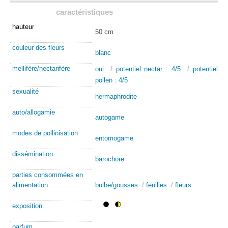
caractéristiques
hauteur
50 cm
couleur des fleurs
blanc
mellifère/nectarifère
oui
/
potentiel nectar : 4/5
/
potentiel
pollen : 4/5
sexualité
hermaphrodite
auto/allogamie
autogame
modes de pollinisation
entomogame
dissémination
barochore
parties consommées en
alimentation
bulbe/gousses
/
feuilles
/
fleurs
exposition
parfum