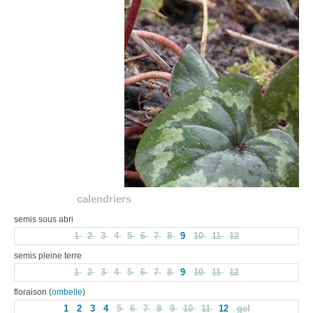
calendriers
semis sous abri
1
2
3
4
5
6
7
8
9
10
11
12
semis pleine terre
1
2
3
4
5
6
7
8
9
10
11
12
floraison (
ombelle
)
1
2
3
4
5
6
7
8
9
10
11
12
gel