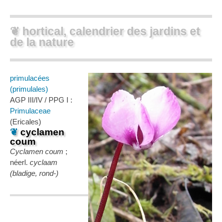
❦ hortical, calendrier des jardins et
de la nature
primulacées
(primulales)
AGP III/IV / PPG I :
Primulaceae
(Ericales)
❦
cyclamen
coum
Cyclamen coum
;
néerl.
cyclaam
(bladige, rond-)