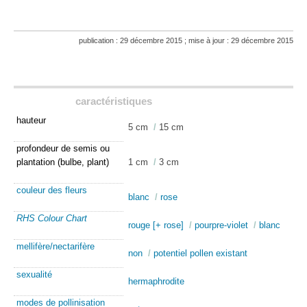
publication : 29 décembre 2015 ; mise à jour : 29 décembre 2015
caractéristiques
hauteur
5 cm
/
15 cm
profondeur de semis ou
plantation (bulbe, plant)
1 cm
/
3 cm
couleur des fleurs
blanc
/
rose
RHS Colour Chart
rouge [+ rose]
/
pourpre-violet
/
blanc
mellifère/nectarifère
non
/
potentiel pollen existant
sexualité
hermaphrodite
modes de pollinisation