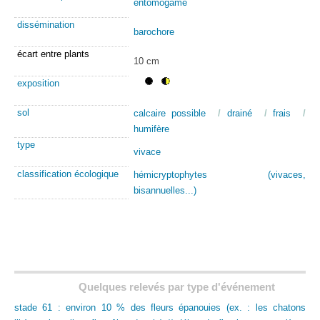
entomogame
dissémination
barochore
écart entre plants
10 cm
exposition
sol
calcaire possible
/
drainé
/
frais
/
humifère
type
vivace
classification écologique
hémicryptophytes (vivaces,
bisannuelles...)
Quelques relevés par type d'événement
stade 61 : environ 10 % des fleurs épanouies (ex. : les chatons