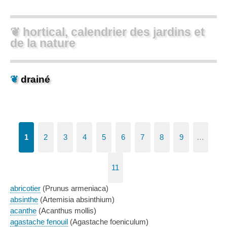
❦ hortical, calendrier des jardins et
de la nature
❦
drainé
1
2
3
4
5
6
7
8
9
…
11
abricotier
(Prunus armeniaca)
absinthe
(Artemisia absinthium)
acanthe
(Acanthus mollis)
agastache fenouil
(Agastache foeniculum)