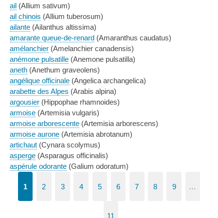
ail
(Allium sativum)
ail chinois
(Allium tuberosum)
ailante
(Ailanthus altissima)
amarante queue-de-renard
(Amaranthus caudatus)
amélanchier
(Amelanchier canadensis)
anémone pulsatille
(Anemone pulsatilla)
aneth
(Anethum graveolens)
angélique officinale
(Angelica archangelica)
arabette des Alpes
(Arabis alpina)
argousier
(Hippophae rhamnoides)
armoise
(Artemisia vulgaris)
armoise arborescente
(Artemisia arborescens)
armoise aurone
(Artemisia abrotanum)
artichaut
(Cynara scolymus)
asperge
(Asparagus officinalis)
aspérule odorante
(Galium odoratum)
1
2
3
4
5
6
7
8
9
…
11