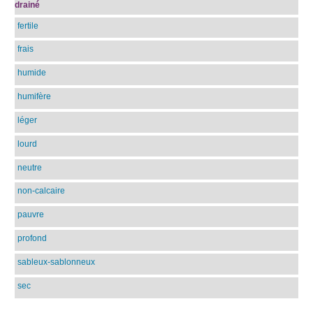
drainé
fertile
frais
humide
humifère
léger
lourd
neutre
non-calcaire
pauvre
profond
sableux-sablonneux
sec