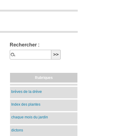
Rechercher :
Rubriques
brèves de la drève
Index des plantes
chaque mois du jardin
dictons