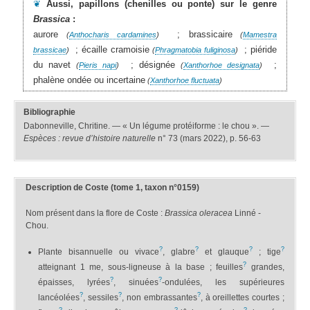
❦
Aussi, papillons (chenilles ou ponte) sur le genre
Brassica
:
aurore
; brassicaire
(
Anthocharis cardamines
)
(
Mamestra
; écaille cramoisie
; piéride
brassicae
)
(
Phragmatobia fuliginosa
)
du navet
; désignée
;
(
Pieris napi
)
(
Xanthorhoe designata
)
phalène ondée ou incertaine
(
Xanthorhoe fluctuata
)
Bibliographie
Dabonneville, Chritine. — « Un légume protéiforme : le chou ». —
Espèces : revue d’histoire naturelle
n° 73 (mars 2022), p. 56-63
Description de Coste (tome 1, taxon n°0159)
Nom présent dans la flore de Coste :
Brassica oleracea
Linné -
Chou.
?
?
?
?
Plante bisannuelle ou vivace
, glabre
et glauque
; tige
?
atteignant 1 me, sous-ligneuse à la base ; feuilles
grandes,
?
?
épaisses, lyrées
, sinuées
-ondulées, les supérieures
?
?
?
lancéolées
, sessiles
, non embrassantes
, à oreillettes courtes ;