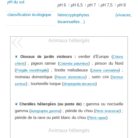
p
H du sol
p
H 6
/
p
H 6,5
/
p
H 7
/
p
H 7,5
/
p
H 8
classification écologique
hémicryptophytes (vivaces,
bisannuelles...)
Animaux hébergés
verdier d’Europe (
❦
Oiseaux de jardin visiteurs :
Chloris
) ; pigeon ramier (
) ; pinson du Nord
chloris
Columba palumbus
(
) ; linotte mélodieuse (
) ;
Fringilla montifringilla
Linaria cannabina
moineau domestique (
) ; serin cini (
Passer domesticus
Serinus
) ; tourterelle turque (
)
serinus
Streptopelia decaocto
gamma ou noctuelle
❦
Chenilles hébergées (ou ponte de) :
gamma (
) ; piéride du chou (
) ;
Autographa gamma
Pieris brassicae
piéride de la rave ou petit blanc du chou (
)
Pieris rapae
Animaux hébergés