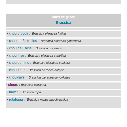
dans ce genre
Brassica
·
chou brocoli :
Brassica oleracea Italica
·
chou de Bruxelles :
Brassica oleracea gemmifera
·
chou de Chine :
Brassica chinensis
·
chou frisé :
Brassica oleracea sabellica
·
chou pommé :
Brassica oleracea capitata
·
chou-fleur :
Brassica oleracea botrytis
·
chou-rave :
Brassica oleracea gongylodes
·
choux :
Brassica oleracea
·
navet :
Brassica rapa
·
rutabaga :
Brassica napus napobrassica