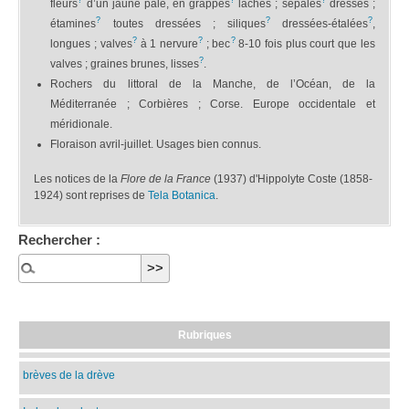
?
?
?
fleurs
d’un jaune pâle, en grappes
lâches ; sépales
dressés ;
?
?
?
étamines
toutes dressées ; siliques
dressées-étalées
,
?
?
?
longues ; valves
à 1 nervure
; bec
8-10 fois plus court que les
?
valves ; graines brunes, lisses
.
Rochers du littoral de la Manche, de l’Océan, de la
Méditerranée ; Corbières ; Corse. Europe occidentale et
méridionale.
Floraison avril-juillet. Usages bien connus.
Les notices de la
Flore de la France
(1937) d'Hippolyte Coste (1858-
1924) sont reprises de
Tela Botanica
.
Rechercher :
Rubriques
brèves de la drève