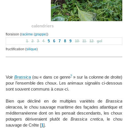
calendriers
floraison (
racème (grappe)
)
1
2
3
4
5
6
7
8
9
10
11
12
gel
fructification (
silique
)
?
Voir
Brassica
(ou « dans ce genre
» sur la colonne de droite)
pour l’ensemble des choux. Les animaux signalés ci-dessous
sont souvent communs à ceux-ci.
Bien que décliné en de multiples variétés de
Brassica
oleracea
, le chou sauvage maritime des façades atlantique et
méditerranéenne dont on les pensait descendants, les choux
potagers dériveraient plutôt de
Brassica cretica
, le chou
sauvage de Crête
[
1
]
.