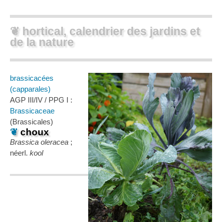
❦ hortical, calendrier des jardins et
de la nature
brassicacées
(capparales)
AGP III/IV / PPG I :
Brassicaceae
(Brassicales)
❦
choux
Brassica oleracea
;
néerl.
kool