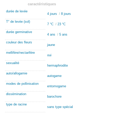
caractéristiques
durée de levée
4 jours
/
8 jours
T° de levée (sol)
7 °C
/
23 °C
durée germinative
4 ans
/
5 ans
couleur des fleurs
jaune
mellifère/nectarifère
oui
sexualité
hermaphrodite
auto/allogamie
autogame
modes de pollinisation
entomogame
dissémination
barochore
type de racine
sans type spécial