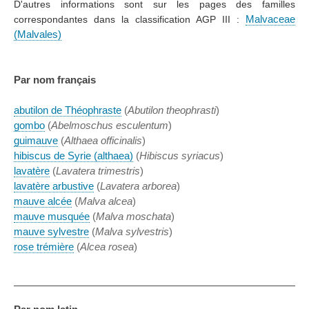
D'autres informations sont sur les pages des familles
correspondantes dans la classification AGP III :
Malvaceae
(Malvales)
Par nom français
abutilon de Théophraste
(
Abutilon theophrasti
)
gombo
(
Abelmoschus esculentum
)
guimauve
(
Althaea officinalis
)
hibiscus de Syrie (althaea)
(
Hibiscus syriacus
)
lavatère
(
Lavatera trimestris
)
lavatère arbustive
(
Lavatera arborea
)
mauve alcée
(
Malva alcea
)
mauve musquée
(
Malva moschata
)
mauve sylvestre
(
Malva sylvestris
)
rose trémière
(
Alcea rosea
)