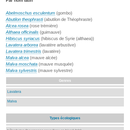
Par nom latin
Abelmoschus esculentum
(gombo)
Abutilon theophrasti
(abutilon de Théophraste)
Alcea rosea
(rose trémière)
Althaea officinalis
(guimauve)
Hibiscus syriacus
(hibiscus de Syrie (althaea))
Lavatera arborea
(lavatère arbustive)
Lavatera trimestris
(lavatère)
Malva alcea
(mauve alcée)
Malva moschata
(mauve musquée)
Malva sylvestris
(mauve sylvestre)
Genres
Lavatera
Malva
Types écologiques