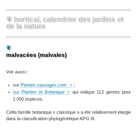
❦ hortical, calendrier des jardins et
de la nature
❦
malvacées (malvales)
Voir aussi :
sur
Plantes-sauvages.com
;
sur Plantes et Botanique
qui indique 113 genres pour
1 000 espèces.
Cette famille botanique « classique » a été relativement élargie
dans la classification phylogénétique APG III.