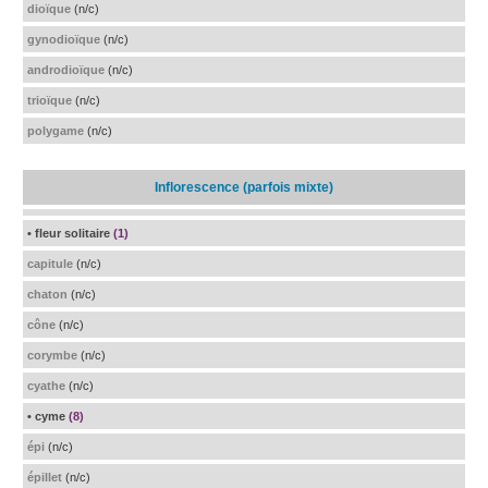
dioïque
(n/c)
gynodioïque
(n/c)
androdioïque
(n/c)
trioïque
(n/c)
polygame
(n/c)
Inflorescence (parfois mixte)
• fleur solitaire
(1)
capitule
(n/c)
chaton
(n/c)
cône
(n/c)
corymbe
(n/c)
cyathe
(n/c)
• cyme
(8)
épi
(n/c)
épillet
(n/c)