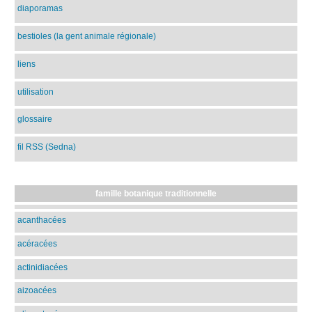
diaporamas
bestioles (la gent animale régionale)
liens
utilisation
glossaire
fil RSS (Sedna)
famille botanique traditionnelle
acanthacées
acéracées
actinidiacées
aizoacées