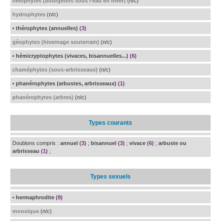
hélophytes (bourgeons sous l’eau en hiver)
(n/c)
hydrophytes
(n/c)
• thérophytes (annuelles)
(3)
géophytes (hivernage souterrain)
(n/c)
• hémicryptophytes (vivaces, bisannuelles...)
(6)
chaméphytes (sous-arbrisseaux)
(n/c)
• phanérophytes (arbustes, arbrisseaux)
(1)
phanérophytes (arbres)
(n/c)
Types courants
Doublons compris :
annuel
(3)
;
bisannuel
(3)
;
vivace
(6)
;
arbuste ou
arbrisseau
(1)
;
Types sexuels
• hermaphrodite
(9)
monoïque
(n/c)