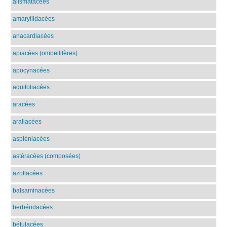
alismatacées
amaryllidacées
anacardiacées
apiacées (ombellifères)
apocynacées
aquifoliacées
aracées
araliacées
aspléniacées
astéracées (composées)
azollacées
balsaminacées
berbéridacées
bétulacées