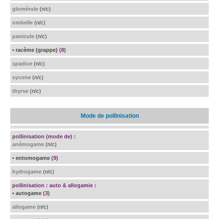
glomérule
(n/c)
ombelle
(n/c)
panicule
(n/c)
• racème (grappe)
(8)
spadice
(n/c)
sycone
(n/c)
thyrse
(n/c)
Mode de pollinisation
pollinisation (mode de) :
anémogame
(n/c)
• entomogame
(9)
hydrogame
(n/c)
pollinisation : auto & allogamie :
• autogame
(3)
allogame
(n/c)