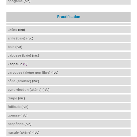
apogame
(n/c)
Fructification
akène
(n/c)
arille (baie)
(n/c)
baie
(n/c)
cabosse (baie)
(n/c)
• capsule
(9)
caryopse (akène non libre)
(n/c)
cône (strobile)
(n/c)
cynorrhodon (akène)
(n/c)
drupe
(n/c)
follicule
(n/c)
gousse
(n/c)
hespéride
(n/c)
nucule (akène)
(n/c)