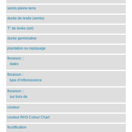
semis pleine terre
durée de levée (semis)
T° de levée (sol)
durée germinative
plantation ou repiquage
floraison
::
dates
floraison
::
type d’inflorescence
floraison
::
sur bois de
couleur
couleur RHS Colour Chart
fructification