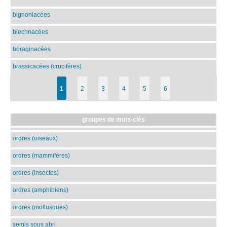
bignoniacées
blechnacées
boraginacées
brassicacées (crucifères)
1
2
3
4
5
6
groupes de mots-clés
ordres (oiseaux)
ordres (mammifères)
ordres (insectes)
ordres (amphibiens)
ordres (mollusques)
semis sous abri