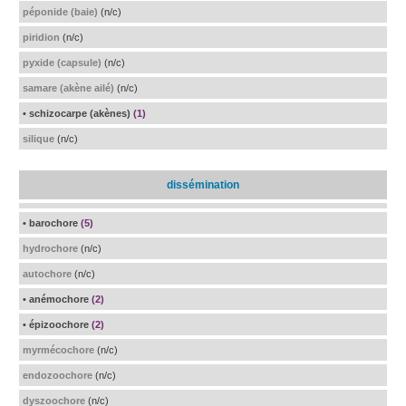
péponide (baie)
(n/c)
piridion
(n/c)
pyxide (capsule)
(n/c)
samare (akène ailé)
(n/c)
• schizocarpe (akènes)
(1)
silique
(n/c)
dissémination
• barochore
(5)
hydrochore
(n/c)
autochore
(n/c)
• anémochore
(2)
• épizoochore
(2)
myrmécochore
(n/c)
endozoochore
(n/c)
dyszoochore
(n/c)