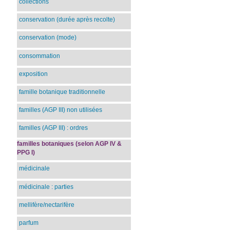
collections
conservation (durée après recolte)
conservation (mode)
consommation
exposition
famille botanique traditionnelle
familles (AGP III) non utilisées
familles (AGP III) : ordres
familles botaniques (selon AGP IV &
PPG I)
médicinale
médicinale : parties
mellifère/nectarifère
parfum