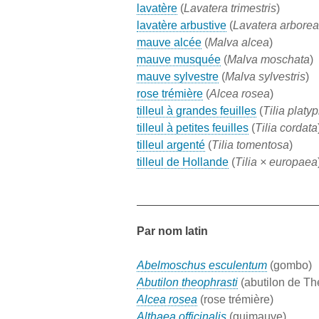
lavatère
(
Lavatera trimestris
)
lavatère arbustive
(
Lavatera arborea
mauve alcée
(
Malva alcea
)
mauve musquée
(
Malva moschata
)
mauve sylvestre
(
Malva sylvestris
)
rose trémière
(
Alcea rosea
)
tilleul à grandes feuilles
(
Tilia platy
tilleul à petites feuilles
(
Tilia cordata
tilleul argenté
(
Tilia tomentosa
)
tilleul de Hollande
(
Tilia × europaea
Par nom latin
Abelmoschus esculentum
(gombo)
Abutilon theophrasti
(abutilon de Th
Alcea rosea
(rose trémière)
Althaea officinalis
(guimauve)