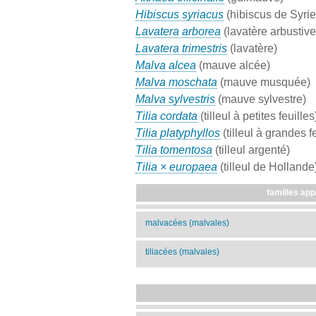
Hibiscus syriacus
(hibiscus de Syrie
Lavatera arborea
(lavatère arbustive
Lavatera trimestris
(lavatère)
Malva alcea
(mauve alcée)
Malva moschata
(mauve musquée)
Malva sylvestris
(mauve sylvestre)
Tilia cordata
(tilleul à petites feuilles
Tilia platyphyllos
(tilleul à grandes f
Tilia tomentosa
(tilleul argenté)
Tilia × europaea
(tilleul de Hollande
familles app
malvacées (malvales)
tiliacées (malvales)