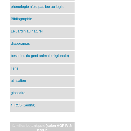
phénologie n’est pas fée au logis
Bibliographie
Le Jardin au naturel
diaporamas
bestioles (la gent animale régionale)
liens
utilisation
glossaire
fil RSS (Sedna)
familles botaniques (selon AGP IV &
PPG I)