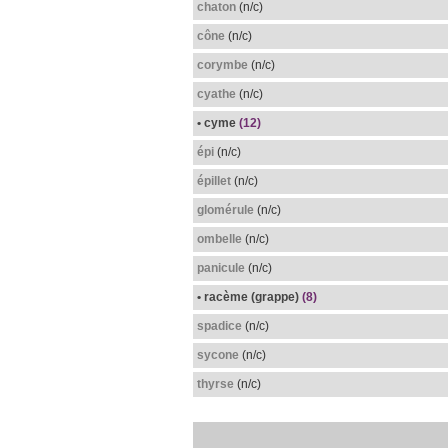
chaton
(n/c)
cône
(n/c)
corymbe
(n/c)
cyathe
(n/c)
• cyme
(12)
épi
(n/c)
épillet
(n/c)
glomérule
(n/c)
ombelle
(n/c)
panicule
(n/c)
• racème (grappe)
(8)
spadice
(n/c)
sycone
(n/c)
thyrse
(n/c)