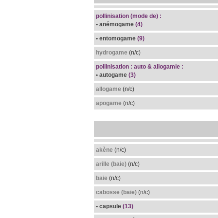
pollinisation (mode de) :
• anémogame
(4)
• entomogame
(9)
hydrogame
(n/c)
pollinisation : auto & allogamie :
• autogame
(3)
allogame
(n/c)
apogame
(n/c)
akène
(n/c)
arille (baie)
(n/c)
baie
(n/c)
cabosse (baie)
(n/c)
• capsule
(13)