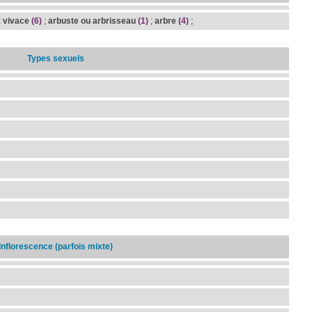
;
vivace
(6)
;
arbuste ou arbrisseau
(1)
;
arbre
(4)
;
Types sexuels
Inflorescence (parfois mixte)