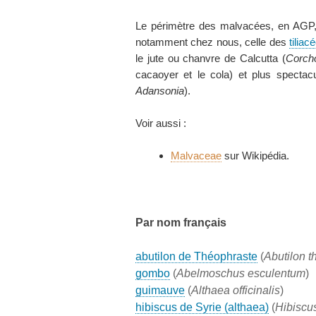
Le périmètre des malvacées, en AGP, s
notamment chez nous, celle des
tiliac
le jute ou chanvre de Calcutta (
Corcho
cacaoyer et le cola) et plus specta
Adansonia
).
Voir aussi :
Malvaceae
sur Wikipédia.
Par nom français
abutilon de Théophraste
(
Abutilon t
gombo
(
Abelmoschus esculentum
)
guimauve
(
Althaea officinalis
)
hibiscus de Syrie (althaea)
(
Hibiscu