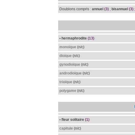
Doublons compris :
annuel
(3)
;
bisannuel
(3)
• hermaphrodite
(13)
monoïque
(n/c)
dioïque
(n/c)
gynodioïque
(n/c)
androdioïque
(n/c)
trioïque
(n/c)
polygame
(n/c)
• fleur solitaire
(1)
capitule
(n/c)