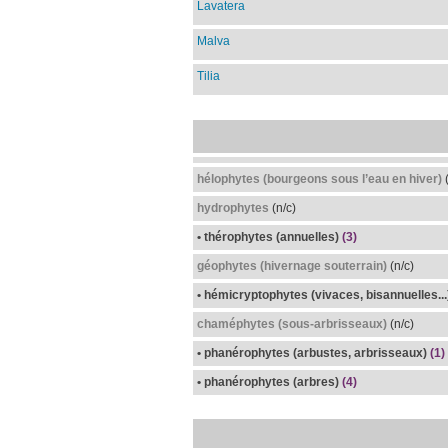
Lavatera
Malva
Tilia
hélophytes (bourgeons sous l’eau en hiver)
(
hydrophytes
(n/c)
• thérophytes (annuelles)
(3)
géophytes (hivernage souterrain)
(n/c)
• hémicryptophytes (vivaces, bisannuelles...
chaméphytes (sous-arbrisseaux)
(n/c)
• phanérophytes (arbustes, arbrisseaux)
(1)
• phanérophytes (arbres)
(4)