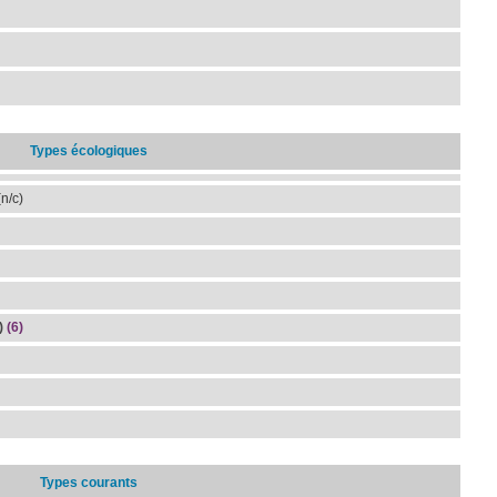
Types écologiques
n/c)
)
(6)
Types courants