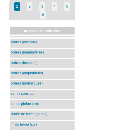
1
2
3
4
5
6
groupes de mots-clés
ordres (oiseaux)
ordres (mammifères)
ordres (insectes)
ordres (amphibiens)
ordres (mollusques)
semis sous abri
semis pleine terre
durée de levée (semis)
T° de levée (sol)