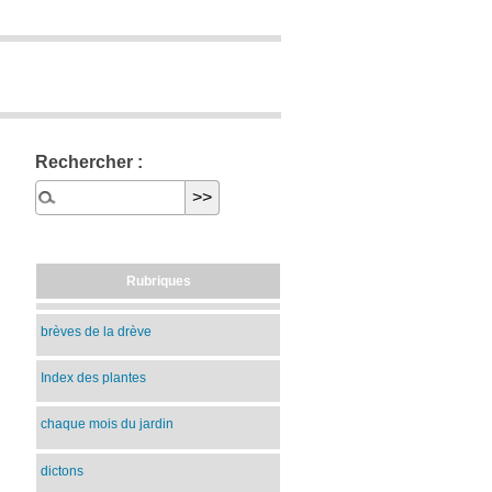
Rechercher :
Rubriques
brèves de la drève
Index des plantes
chaque mois du jardin
dictons