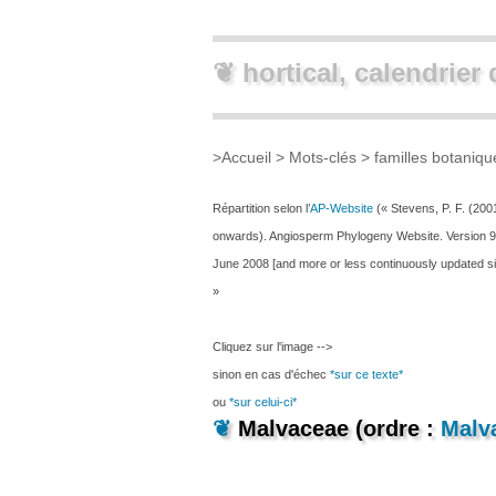
❦ hortical, calendrier 
>
Accueil
> Mots-clés >
familles botaniq
Répartition selon l’
AP-Website
(« Stevens, P. F. (200
onwards). Angiosperm Phylogeny Website. Version 9
June 2008 [and more or less continuously updated si
»
Cliquez sur l'image -->
sinon en cas d'échec
*sur ce texte*
ou
*sur celui-ci*
❦
Malvaceae (ordre :
Malv