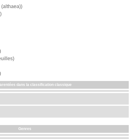
 (althaea))
)
)
euilles)
)
arentées dans la classification classique
Genres