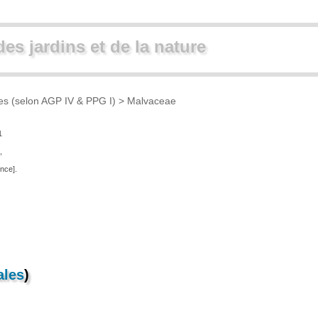
des jardins et de la nature
ues (selon AGP IV & PPG I)
> Malvaceae
1
,
nce].
ales
)