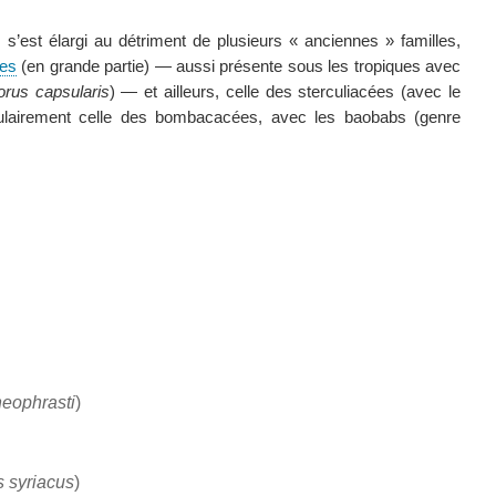
’est élargi au détriment de plusieurs « anciennes » familles,
ées
(en grande partie) — aussi présente sous les tropiques avec
rus capsularis
) — et ailleurs, celle des sterculiacées (avec le
culairement celle des bombacacées, avec les baobabs (genre
heophrasti
)
s syriacus
)