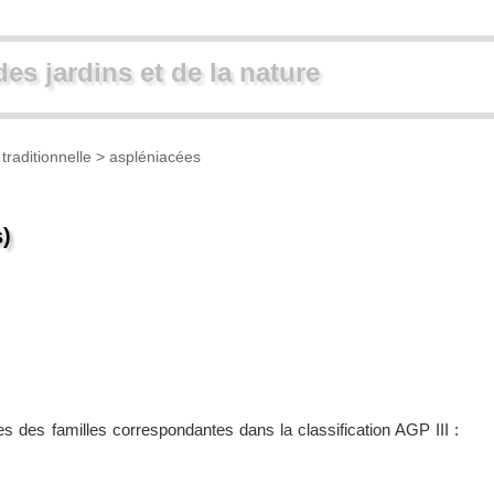
des jardins et de la nature
traditionnelle
> aspléniacées
s)
es des familles correspondantes dans la classification AGP III :