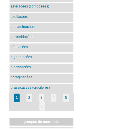
astéracées (composées)
azollacées
balsaminacées
berbéridacées
bétulacées
bignoniacées
blechnacées
boraginacées
brassicacées (crucifères)
1
2
3
4
5
6
groupes de mots-clés