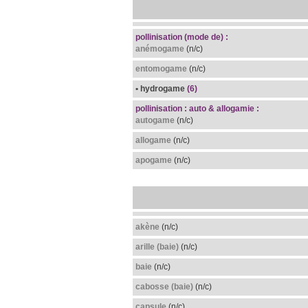
pollinisation (mode de) :
anémogame
(n/c)
entomogame
(n/c)
• hydrogame
(6)
pollinisation : auto & allogamie :
autogame
(n/c)
allogame
(n/c)
apogame
(n/c)
akène
(n/c)
arille (baie)
(n/c)
baie
(n/c)
cabosse (baie)
(n/c)
capsule
(n/c)