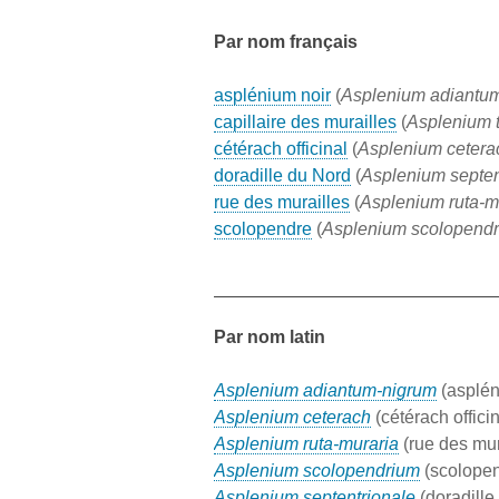
Par nom français
asplénium noir
(
Asplenium adiantu
capillaire des murailles
(
Asplenium 
cétérach officinal
(
Asplenium cetera
doradille du Nord
(
Asplenium septen
rue des murailles
(
Asplenium ruta-m
scolopendre
(
Asplenium scolopend
Par nom latin
Asplenium adiantum-nigrum
(asplén
Asplenium ceterach
(cétérach officin
Asplenium ruta-muraria
(rue des mur
Asplenium scolopendrium
(scolope
Asplenium septentrionale
(doradille