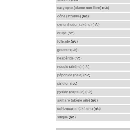
caryopse (akène non libre)
(n/c)
cône (strobile)
(n/c)
cynorrhodon (akène)
(n/c)
drupe
(n/c)
follicule
(n/c)
gousse
(n/c)
hespéride
(n/c)
nucule (akène)
(n/c)
péponide (baie)
(n/c)
piridion
(n/c)
pyxide (capsule)
(n/c)
samare (akène ailé)
(n/c)
schizocarpe (akènes)
(n/c)
silique
(n/c)