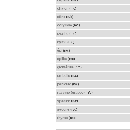
chaton
(n/c)
cône
(n/c)
corymbe
(n/c)
cyathe
(n/c)
cyme
(n/c)
épi
(n/c)
épillet
(n/c)
glomérule
(n/c)
ombelle
(n/c)
panicule
(n/c)
racème (grappe)
(n/c)
spadice
(n/c)
sycone
(n/c)
thyrse
(n/c)