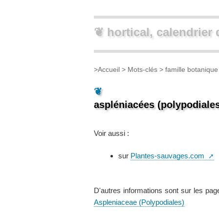
❦ hortical, calendrier 
>
Accueil
> Mots-clés >
famille botanique 
❦
aspléniacées (polypodiale
Voir aussi :
sur
Plantes-sauvages.com
D'autres informations sont sur les pag
Aspleniaceae (Polypodiales)