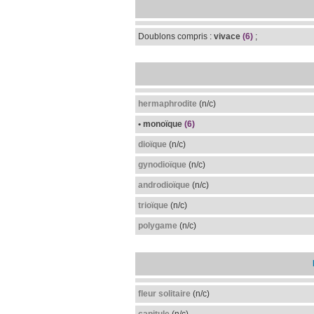
Doublons compris :
vivace
(6)
;
hermaphrodite
(n/c)
• monoïque
(6)
dioïque
(n/c)
gynodioïque
(n/c)
androdioïque
(n/c)
trioïque
(n/c)
polygame
(n/c)
fleur solitaire
(n/c)
capitule
(n/c)