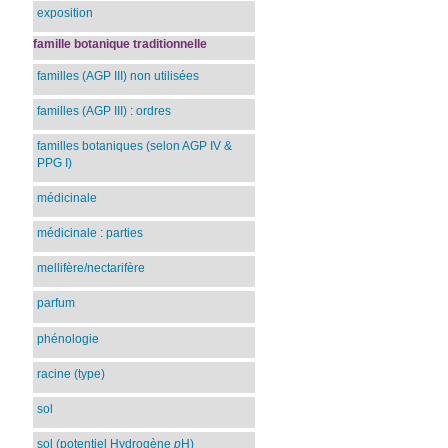
exposition
famille botanique traditionnelle
familles (AGP III) non utilisées
familles (AGP III) : ordres
familles botaniques (selon AGP IV &
PPG I)
médicinale
médicinale : parties
mellifère/nectarifère
parfum
phénologie
racine (type)
sol
sol (potentiel Hydrogène
p
H)