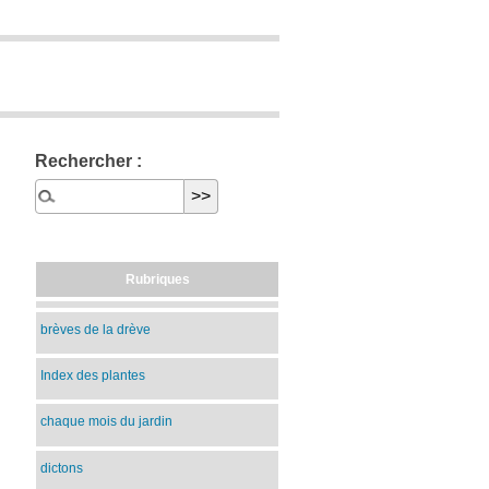
Rechercher :
Rubriques
brèves de la drève
Index des plantes
chaque mois du jardin
dictons