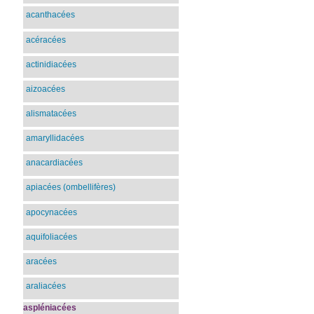
acanthacées
acéracées
actinidiacées
aizoacées
alismatacées
amaryllidacées
anacardiacées
apiacées (ombellifères)
apocynacées
aquifoliacées
aracées
araliacées
aspléniacées