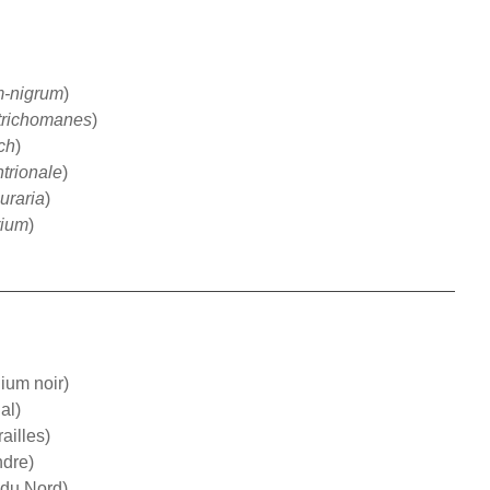
m-nigrum
)
trichomanes
)
ch
)
trionale
)
uraria
)
rium
)
ium noir)
al)
ailles)
ndre)
 du Nord)