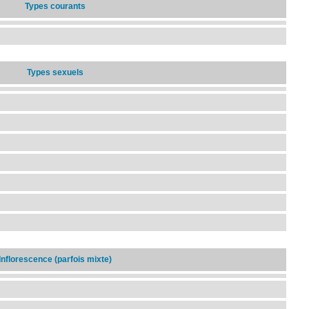
Types courants
Types sexuels
Inflorescence (parfois mixte)