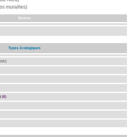
des murailles)
Genres
Types écologiques
n/c)
)
(6)