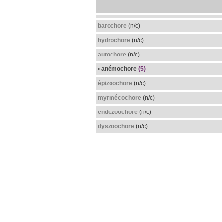
barochore
(n/c)
hydrochore
(n/c)
autochore
(n/c)
• anémochore
(5)
épizoochore
(n/c)
myrmécochore
(n/c)
endozoochore
(n/c)
dyszoochore
(n/c)