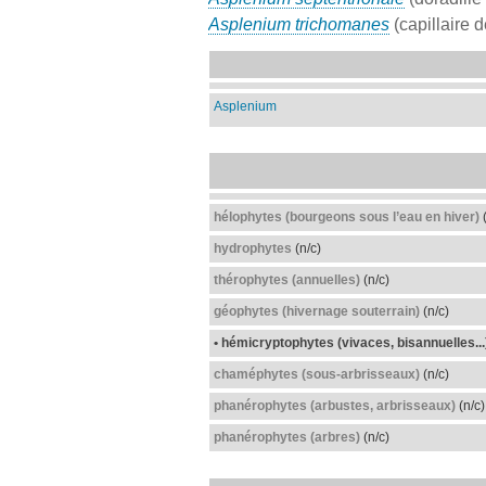
Asplenium trichomanes
(capillaire 
Asplenium
hélophytes (bourgeons sous l’eau en hiver)
(
hydrophytes
(n/c)
thérophytes (annuelles)
(n/c)
géophytes (hivernage souterrain)
(n/c)
• hémicryptophytes (vivaces, bisannuelles...
chaméphytes (sous-arbrisseaux)
(n/c)
phanérophytes (arbustes, arbrisseaux)
(n/c)
phanérophytes (arbres)
(n/c)