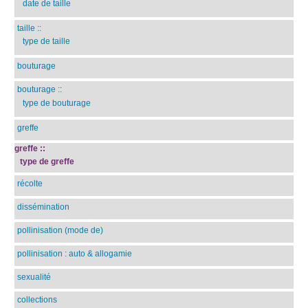
date de taille
taille
::
type de taille
bouturage
bouturage
::
type de bouturage
greffe
greffe
::
type de greffe
récolte
dissémination
pollinisation (mode de)
pollinisation : auto & allogamie
sexualité
collections