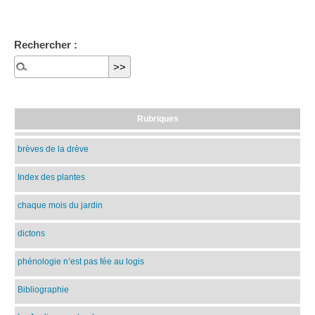
Rechercher :
Rubriques
brèves de la drève
Index des plantes
chaque mois du jardin
dictons
phénologie n’est pas fée au logis
Bibliographie