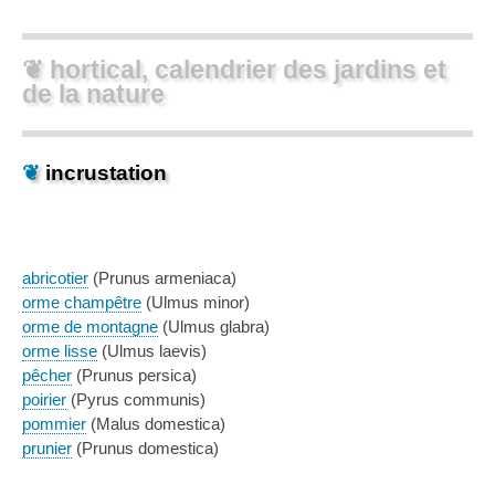
❦ hortical, calendrier des jardins et
de la nature
❦
incrustation
abricotier
(Prunus armeniaca)
orme champêtre
(Ulmus minor)
orme de montagne
(Ulmus glabra)
orme lisse
(Ulmus laevis)
pêcher
(Prunus persica)
poirier
(Pyrus communis)
pommier
(Malus domestica)
prunier
(Prunus domestica)