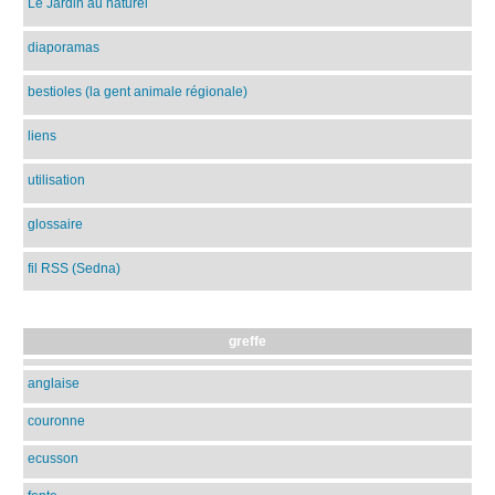
Le Jardin au naturel
diaporamas
bestioles (la gent animale régionale)
liens
utilisation
glossaire
fil RSS (Sedna)
greffe
anglaise
couronne
ecusson