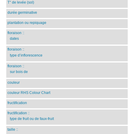
T° de levée (sol)
durée germinative
plantation ou repiquage
floraison
::
dates
floraison
::
type d’inflorescence
floraison
::
sur bois de
couleur
couleur RHS Colour Chart
fructification
fructification
::
type de fruit ou de faux-fruit
taille
::