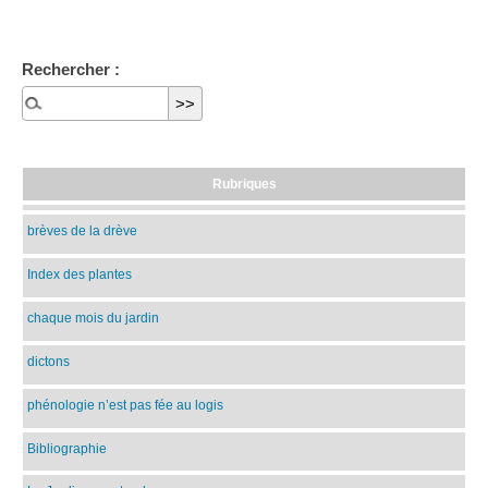
Rechercher :
Rubriques
brèves de la drève
Index des plantes
chaque mois du jardin
dictons
phénologie n’est pas fée au logis
Bibliographie