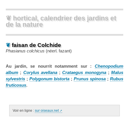
❦ hortical, calendrier des jardins et
de la nature
❦
faisan de Colchide
Phasianus colchicus
(néerl.
fazant
)
Au jardin, se nourrit notamment sur :
Chenopodium
album
;
Corylus avellana
;
Crataegus monogyna
;
Malus
sylvestris
;
Polygonum bistorta
;
Prunus spinosa
;
Rubus
fruticosus
.
Voir en ligne :
sur oiseaux.net