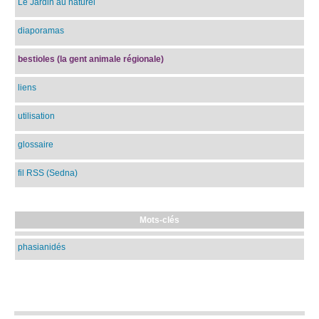
Le Jardin au naturel
diaporamas
bestioles (la gent animale régionale)
liens
utilisation
glossaire
fil RSS (Sedna)
Mots-clés
phasianidés