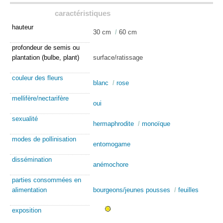
caractéristiques
hauteur
30 cm
/
60 cm
profondeur de semis ou
plantation (bulbe, plant)
surface/ratissage
couleur des fleurs
blanc
/
rose
mellifère/nectarifère
oui
sexualité
hermaphrodite
/
monoïque
modes de pollinisation
entomogame
dissémination
anémochore
parties consommées en
alimentation
bourgeons/jeunes pousses
/
feuilles
exposition