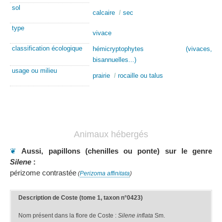
sol
calcaire
/
sec
type
vivace
classification écologique
hémicryptophytes (vivaces,
bisannuelles...)
usage ou milieu
prairie
/
rocaille ou talus
Animaux hébergés
❦
Aussi, papillons (chenilles ou ponte) sur le genre
Silene
:
périzome contrastée
(
Perizoma affinitata
)
Description de Coste (tome 1, taxon n°0423)
Nom présent dans la flore de Coste :
Silene inflata
Sm.