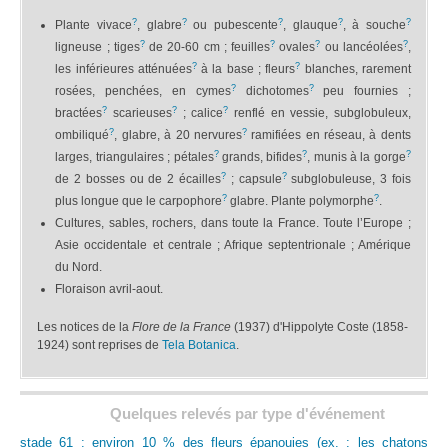
?
?
?
?
?
Plante vivace
, glabre
ou pubescente
, glauque
, à souche
?
?
?
?
ligneuse ; tiges
de 20-60 cm ; feuilles
ovales
ou lancéolées
,
?
?
les inférieures atténuées
à la base ; fleurs
blanches, rarement
?
?
rosées, penchées, en cymes
dichotomes
peu fournies ;
?
?
?
bractées
scarieuses
; calice
renflé en vessie, subglobuleux,
?
?
ombiliqué
, glabre, à 20 nervures
ramifiées en réseau, à dents
?
?
?
larges, triangulaires ; pétales
grands, bifides
, munis à la gorge
?
?
de 2 bosses ou de 2 écailles
; capsule
subglobuleuse, 3 fois
?
?
plus longue que le carpophore
glabre. Plante polymorphe
.
Cultures, sables, rochers, dans toute la France. Toute l’Europe ;
Asie occidentale et centrale ; Afrique septentrionale ; Amérique
du Nord.
Floraison avril-aout.
Les notices de la
Flore de la France
(1937) d'Hippolyte Coste (1858-
1924) sont reprises de
Tela Botanica
.
Quelques relevés par type d'événement
stade 61 : environ 10 % des fleurs épanouies (ex. : les chatons