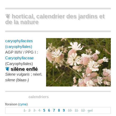
❦ hortical, calendrier des jardins et
de la nature
caryophyllacées
(caryophyllales)
AGP III/IV / PPG I :
Caryophyllaceae
(Caryophyllales)
❦
silène enflé
Silene vulgaris
; néerl.
silene (blaas-)
calendriers
floraison (
cyme
)
1
2
3
4
5
6
7
8
9
10
11
12
gel