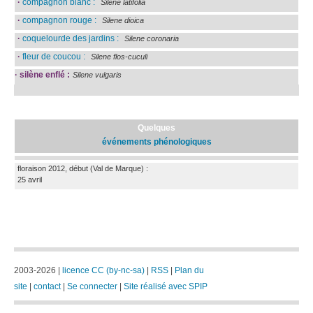
·
compagnon blanc :
Silene latifolia
·
compagnon rouge :
Silene dioica
·
coquelourde des jardins :
Silene coronaria
·
fleur de coucou :
Silene flos-cuculi
·
silène enflé :
Silene vulgaris
Quelques
événements phénologiques
floraison 2012, début
(Val de Marque)
:
25 avril
2003-2026 |
licence CC (by-nc-sa)
|
RSS
|
Plan du
site
|
contact
|
Se connecter
|
Site réalisé avec SPIP