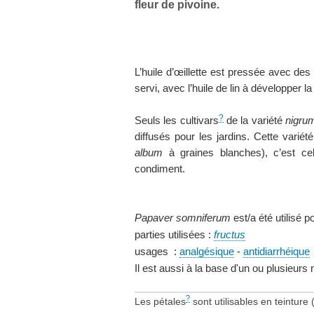
fleur de pivoine.
L’huile d’œillette est pressée avec des
servi, avec l’huile de lin à développer la 
?
Seuls les cultivars
de la variété
nigru
diffusés pour les jardins. Cette varié
album
à graines blanches), c’est cel
condiment.
Papaver somniferum
est/a été utilisé 
parties utilisées :
fructus
usages :
analgésique
-
antidiarrhéique
Il est aussi à la base d'un ou plusieur
?
Les pétales
sont utilisables en teinture 