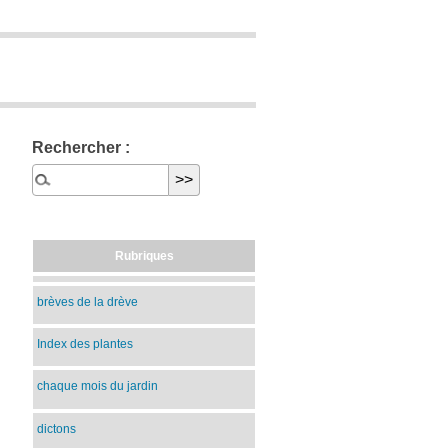
Rechercher :
Rubriques
brèves de la drève
Index des plantes
chaque mois du jardin
dictons