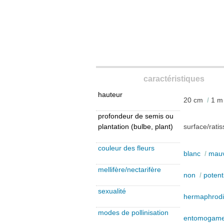
caractéristiques
hauteur
20 cm
/
1 m
profondeur de semis ou
plantation (bulbe, plant)
surface/rati
couleur des fleurs
blanc
/
mau
mellifère/nectarifère
non
/
potent
sexualité
hermaphrodi
modes de pollinisation
entomogam