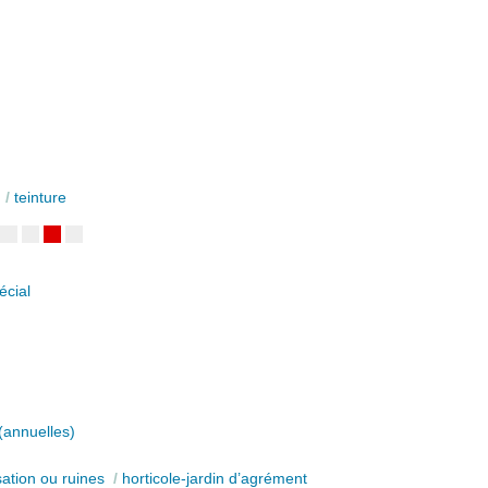
/
teinture
écial
(annuelles)
sation ou ruines
/
horticole-jardin d’agrément