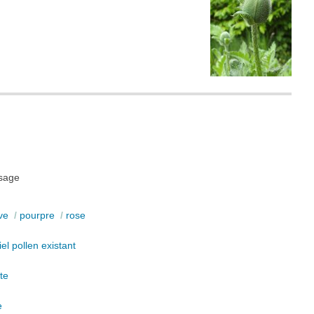
ssage
ve
/
pourpre
/
rose
iel pollen existant
te
e