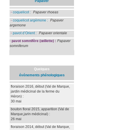
Papaver
·
coquelicot :
Papaver rhoeas
·
coquelicot argèmone :
Papaver
argemone
·
pavot d’Orient :
Papaver orientale
·
pavot somnifère (œillette) :
Papaver
somniferum
Quelques
événements phénologiques
floraison 2016, début
(Val de Marque,
jardin médicinal de la ferme du
Héron)
:
30 mai
bouton floral 2015, apparition
(Val de
Marque,jarin médicinal)
:
26 mai
floraison 2014, début
(Val de Marque,