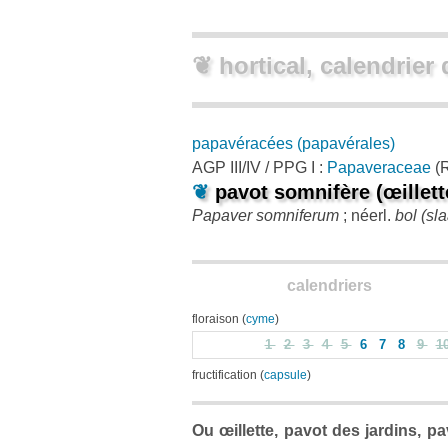
❦ hortical, calendrier 
papavéracées (papavérales)
AGP III/IV / PPG I :
Papaveraceae
(R
❦
pavot somnifère (œillett
Papaver somniferum
; néerl.
bol (sl
calendriers
floraison (
cyme
)
1
2
3
4
5
6
7
8
9
1
fructification (
capsule
)
Ou œillette, pavot des jardins, p