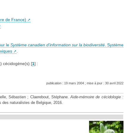
ore de France)
sur le
Système canadien d’information sur la biodiversité
. Système
oxiques
.
s) cécidogène(s)
[
1
]
:
publication : 19 mars 2004 ; mise à jour : 30 avril 2022
elle, Sébastien ; Claerebout, Stéphane.
Aide-mémoire de cécidologie :
s des naturalistes de Belgique, 2016.