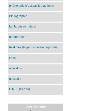
phénologie n’est pas fée au logis
Bibliographie
Le Jardin au naturel
diaporamas
bestioles (la gent animale régionale)
liens
utilisation
glossaire
fil RSS (Sedna)
dans ce genre