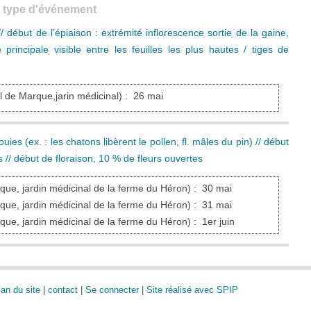
r type d'événement
/ début de l’épiaison : extrémité inflorescence sortie de la gaine,
ce principale visible entre les feuilles les plus hautes / tiges de
l de Marque,jarin médicinal)
:
26 mai
ies (ex. : les chatons libèrent le pollen, fl. mâles du pin) // début
s // début de floraison, 10 % de fleurs ouvertes
que, jardin médicinal de la ferme du Héron)
:
30 mai
que, jardin médicinal de la ferme du Héron)
:
31 mai
que, jardin médicinal de la ferme du Héron)
:
1er juin
lan du site
|
contact
|
Se connecter
|
Site réalisé avec SPIP