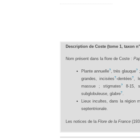
Description de Coste (tome 1, taxon n
Nom présent dans la flore de Coste :
Pap
?
?
Plante annuelle
, très glauque
;
?
?
grandes, incisées
-dentées
, l
?
massue ; stigmates
8-15, s
?
subglobuleuse, glabre
.
Lieux incultes, dans la région 
septentrionale.
Les notices de la
Flore de la France
(1937