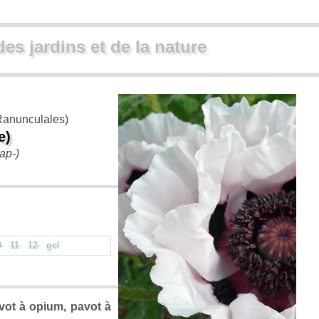
des jardins et de la nature
anunculales)
e)
aap-)
0
11
12
gel
avot à opium, pavot à