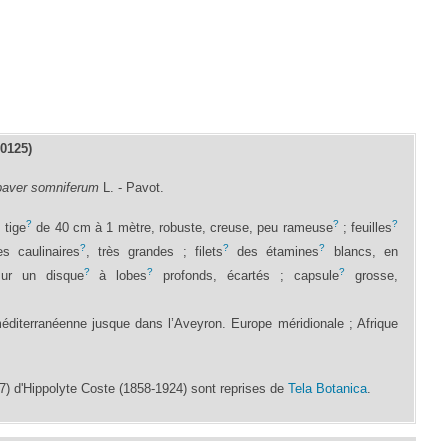
°0125)
aver somniferum
L. - Pavot.
?
?
?
 tige
de 40 cm à 1 mètre, robuste, creuse, peu rameuse
; feuilles
?
?
?
es caulinaires
, très grandes ; filets
des étamines
blancs, en
?
?
?
ur un disque
à lobes
profonds, écartés ; capsule
grosse,
méditerranéenne jusque dans l’Aveyron. Europe méridionale ; Afrique
) d'Hippolyte Coste (1858-1924) sont reprises de
Tela Botanica
.