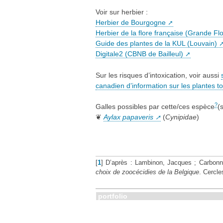
Voir sur herbier :
Herbier de Bourgogne
Herbier de la flore française (Grande Fl
Guide des plantes de la KUL (Louvain)
Digitale2 (CBNB de Bailleul)
Sur les risques d’intoxication, voir aussi
canadien d’information sur les plantes t
?
Galles possibles par cette/ces espèce
(
❦
Aylax papaveris
(
Cynipidae
)
[
1
]
D’après : Lambinon, Jacques ; Carbonn
choix de zoocécidies de la Belgique
. Cercle
portfolio