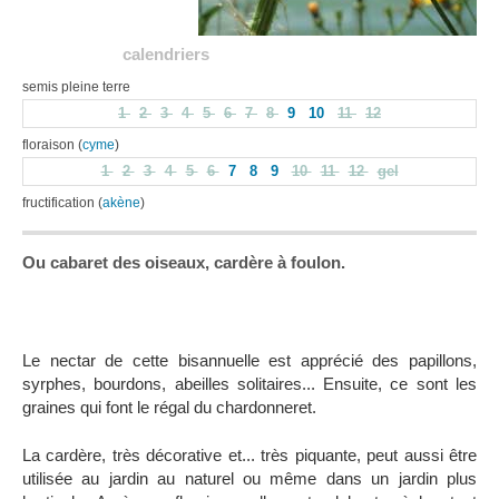
calendriers
semis pleine terre
1
2
3
4
5
6
7
8
9
10
11
12
floraison (
cyme
)
1
2
3
4
5
6
7
8
9
10
11
12
gel
fructification (
akène
)
Ou cabaret des oiseaux, cardère à foulon.
Le nectar de cette bisannuelle est apprécié des papillons,
syrphes, bourdons, abeilles solitaires... Ensuite, ce sont les
graines qui font le régal du chardonneret.
La cardère, très décorative et... très piquante, peut aussi être
utilisée au jardin au naturel ou même dans un jardin plus