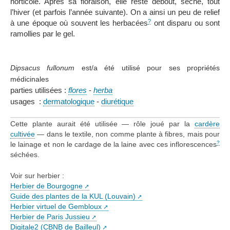
horticole. Après sa floraison, elle reste debout, sèche, tout
l’hiver (et parfois l’année suivante). On a ainsi un peu de relief
?
à une époque où souvent les herbacées
ont disparu ou sont
ramollies par le gel.
Dipsacus fullonum
est/a été utilisé pour ses propriétés
médicinales
parties utilisées :
flores
-
herba
usages :
dermatologique
-
diurétique
Cette plante aurait été utilisée — rôle joué par la
cardère
cultivée
— dans le textile, non comme plante à fibres, mais pour
?
le lainage et non le cardage de la laine avec ces inflorescences
séchées.
Voir sur herbier :
Herbier de Bourgogne
Guide des plantes de la KUL (Louvain)
Herbier virtuel de Gembloux
Herbier de Paris Jussieu
Digitale2 (CBNB de Bailleul)