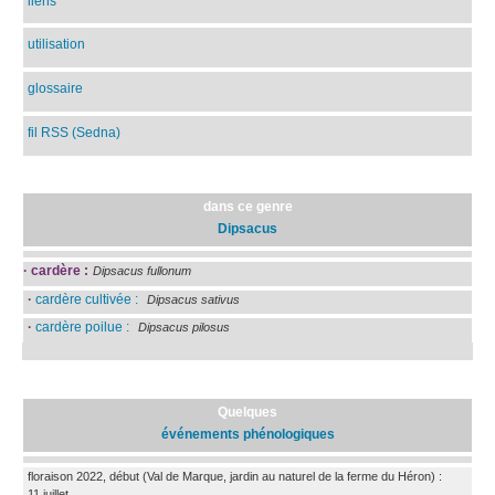
liens
utilisation
glossaire
fil RSS (Sedna)
dans ce genre
Dipsacus
·
cardère :
Dipsacus fullonum
·
cardère cultivée :
Dipsacus sativus
·
cardère poilue :
Dipsacus pilosus
Quelques
événements phénologiques
floraison 2022, début
(Val de Marque, jardin au naturel de la ferme du Héron)
:
11 juillet