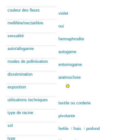
couleur des fleurs
violet
mellifère/nectarifère
oui
sexualité
hermaphrodite
auto/allogamie
autogame
modes de pollinisation
entomogame
dissémination
anémochore
exposition
utilisations techniques
textile ou corderie
type de racine
pivotante
sol
fertile
/
frais
/
profond
type