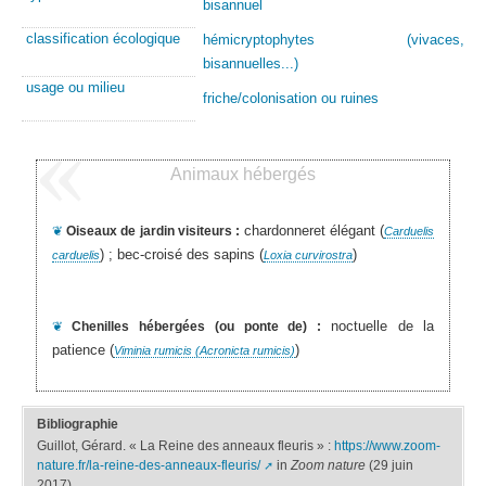
bisannuel
classification écologique
hémicryptophytes (vivaces,
bisannuelles...)
usage ou milieu
friche/colonisation ou ruines
Animaux hébergés
chardonneret élégant (
❦
Oiseaux de jardin visiteurs :
Carduelis
) ; bec-croisé des sapins (
)
carduelis
Loxia curvirostra
noctuelle de la
❦
Chenilles hébergées (ou ponte de) :
patience (
)
Viminia rumicis (Acronicta rumicis)
Bibliographie
Guillot, Gérard. « La Reine des anneaux fleuris » :
https://www.zoom-
nature.fr/la-reine-des-anneaux-fleuris/
in
Zoom nature
(29 juin
2017)