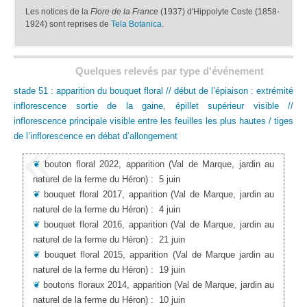
Les notices de la
Flore de la France
(1937) d'Hippolyte Coste (1858-
1924) sont reprises de
Tela Botanica
.
Quelques relevés par type d'événement
stade 51 : apparition du bouquet floral // début de l’épiaison : extrémité
inflorescence sortie de la gaine, épillet supérieur visible //
inflorescence principale visible entre les feuilles les plus hautes / tiges
de l’inflorescence en débat d’allongement
❦
bouton floral 2022, apparition
(Val de Marque, jardin au
naturel de la ferme du Héron)
:
5 juin
❦
bouquet floral 2017, apparition
(Val de Marque, jardin au
naturel de la ferme du Héron)
:
4 juin
❦
bouquet floral 2016, apparition
(Val de Marque, jardin au
naturel de la ferme du Héron)
:
21 juin
❦
bouquet floral 2015, apparition
(Val de Marque jardin au
naturel de la ferme du Héron)
:
19 juin
❦
boutons floraux 2014, apparition
(Val de Marque, jardin au
naturel de la ferme du Héron)
:
10 juin