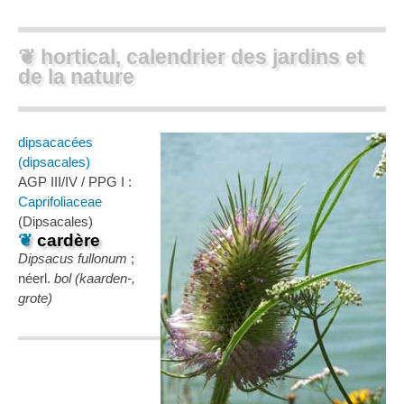
❦ hortical, calendrier des jardins et
de la nature
dipsacacées
(dipsacales)
AGP III/IV / PPG I :
Caprifoliaceae
(Dipsacales)
❦
cardère
Dipsacus fullonum
;
néerl.
bol (kaarden-,
grote)