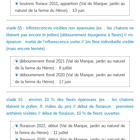
❦
boutons floraux 2011, apparition
(Val de Marque, jardin au
naturel de la ferme du Héron)
:
13 juin
stade 55 : inflorescences visibles non épanouies (ex. : les chatons ne
libèrent pas encore le pollen) [débourrement bourgeons à fleurs] // mi-
épiaison : moitié de l’inflorescence sortie // 1re fleur individuelle visible
(mais encore fermée)
❦
débourrement floral 2021
(Val de Marque, jardin au naturel
de la ferme du Héron)
:
8 juillet
❦
débourrement floral 2020
(Val de Marque, jardin au naturel
de la ferme du Héron)
:
17 juin
stade 61 : environ 10 % des fleurs épanouies (ex. : les chatons
libèrent le pollen, fl. mâles du pin) // début de floraison : premières
anthères visibles // début de floraison, 10 % de fleurs ouvertes
❦
floraison 2022, début
(Val de Marque, jardin au naturel de
la ferme du Héron)
:
11 juillet
❦
floraison 2020, début
(Val de Marque, jardin au naturel de