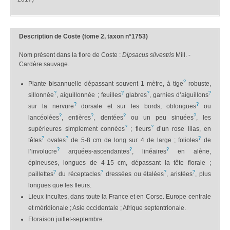
Description de Coste (tome 2, taxon n°1753)
Nom présent dans la flore de Coste :
Dipsacus silvestris
Mill. -
Cardère sauvage.
?
Plante bisannuelle dépassant souvent 1 mètre, à tige
robuste,
?
?
?
?
sillonnée
, aiguillonnée ; feuilles
glabres
, garnies d’aiguillons
?
?
sur la nervure
dorsale et sur les bords, oblongues
ou
?
?
?
?
lancéolées
, entières
, dentées
ou un peu sinuées
, les
?
?
supérieures simplement connées
; fleurs
d’un rose lilas, en
?
?
?
têtes
ovales
de 5-8 cm de long sur 4 de large ; folioles
de
?
?
?
l’involucre
arquées-ascendantes
, linéaires
en alène,
épineuses, longues de 4-15 cm, dépassant la tête florale ;
?
?
?
?
paillettes
du réceptacles
dressées ou étalées
, aristées
, plus
longues que les fleurs.
Lieux incultes, dans toute la France et en Corse. Europe centrale
et méridionale ; Asie occidentale ; Afrique septentrionale.
Floraison juillet-septembre.