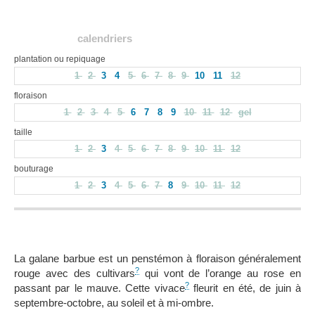
calendriers
plantation ou repiquage
1
2
3
4
5
6
7
8
9
10
11
12
floraison
1
2
3
4
5
6
7
8
9
10
11
12
gel
taille
1
2
3
4
5
6
7
8
9
10
11
12
bouturage
1
2
3
4
5
6
7
8
9
10
11
12
La galane barbue est un penstémon à floraison généralement
?
rouge avec des cultivars
qui vont de l’orange au rose en
?
passant par le mauve. Cette vivace
fleurit en été, de juin à
septembre-octobre, au soleil et à mi-ombre.