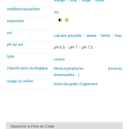
orange
/
rose
/
rouge
/
violet
mellifère/nectarifère
oui
exposition
sol
calcaire possible
/
drainé
/
fertile
/
frais
p
H du sol
p
H 6,5
/
p
H 7
/
p
H 7,5
type
vivace
classification écologique
hémicryptophytes (vivaces,
bisannuelles...)
usage ou milieu
horticole-jardin d’agrément
Absent de la Flore de Coste.