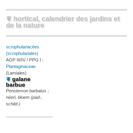
❦ hortical, calendrier des jardins et
de la nature
scrophulariacées
(scrophulariales)
AGP III/IV / PPG I :
Plantaginaceae
(Lamiales)
❦
galane
barbue
Penstemon barbatus
;
néerl.
bloem (pad-,
schild-)