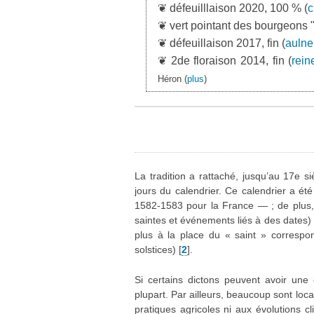
❦ défeuilllaison 2020, 100 % (
c
❦ vert pointant des bourgeons 
❦ défeuillaison 2017, fin (
aulne
❦ 2de floraison 2014, fin (
rein
Héron
(
plus
)
La tradition a rattaché, jusqu’au 17e 
jours du calendrier. Ce calendrier a é
1582-1583 pour la France — ; de plus, le
saintes et événements liés à des dates)
plus à la place du « saint » corresp
solstices)
[
2
]
.
Si certains dictons peuvent avoir une 
plupart. Par ailleurs, beaucoup sont loc
pratiques agricoles ni aux évolutions cl