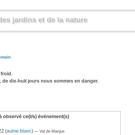
des jardins et de la nature
emain
froid.
, de dix-huit jours nous sommes en danger.
à observé ce(t/s) événement(s)
2 (
aulne blanc
)
— Val de Marque