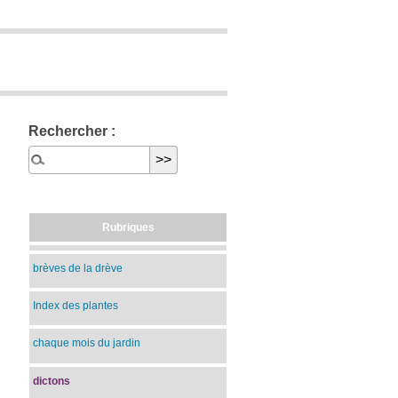
Rechercher :
Rubriques
brèves de la drève
Index des plantes
chaque mois du jardin
dictons