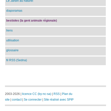
Le Jardin au naturel
diaporamas
bestioles (la gent animale régionale)
liens
utilisation
glossaire
fil RSS (Sedna)
2003-2026 |
licence CC (by-nc-sa)
|
RSS
|
Plan du
site
|
contact
|
Se connecter
|
Site réalisé avec SPIP