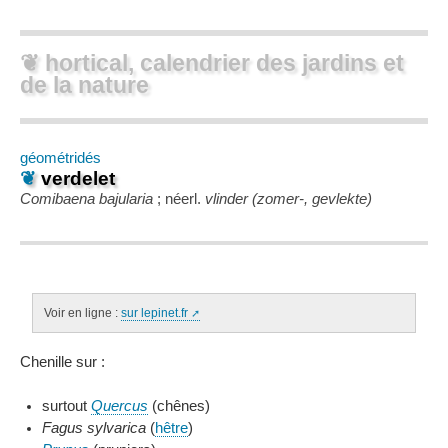
❦ hortical, calendrier des jardins et
de la nature
géométridés
❦
verdelet
Comibaena bajularia
; néerl.
vlinder (zomer-, gevlekte)
Voir en ligne :
sur lepinet.fr
Chenille sur :
surtout
Quercus
(chênes)
Fagus sylvarica
(
hêtre
)