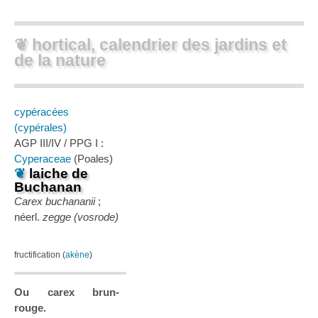
❦ hortical, calendrier des jardins et
de la nature
cypéracées
(cypérales)
AGP III/IV / PPG I :
Cyperaceae
(Poales)
❦
laiche de
Buchanan
Carex buchananii
;
néerl.
zegge (vosrode)
fructification (
akène
)
Ou carex brun-
rouge.