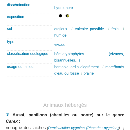
dissémination
hydrochore
exposition
sol
argileux
/
calcaire possible
/
frais
/
humide
type
vivace
classification écologique
hémicryptophytes (vivaces,
bisannuelles...)
usage ou milieu
horticole-jardin d’agrément
/
mare/bords
d’eau ou fossé
/
prairie
Animaux hébergés
❦
Aussi, papillons (chenilles ou ponte) sur le genre
Carex
:
nonagrie des laiches
;
(
Denticucullus pygmina (Photedes pygmina)
)