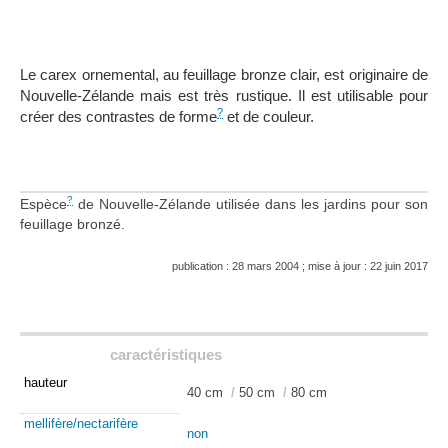
Le carex ornemental, au feuillage bronze clair, est originaire de
Nouvelle-Zélande mais est très rustique. Il est utilisable pour
?
créer des contrastes de forme
et de couleur.
?
Espèce
de Nouvelle-Zélande utilisée dans les jardins pour son
feuillage bronzé.
publication : 28 mars 2004 ; mise à jour : 22 juin 2017
caractéristiques
hauteur
40 cm
/
50 cm
/
80 cm
mellifère/nectarifère
non