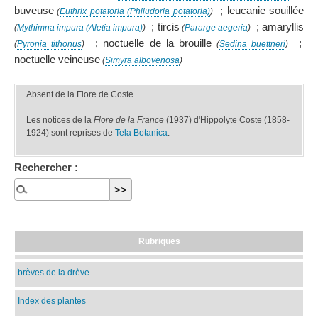
buveuse
; leucanie souillée
(
Euthrix potatoria (Philudoria potatoria)
)
; tircis
; amaryllis
(
Mythimna impura (Aletia impura)
)
(
Pararge aegeria
)
; noctuelle de la brouille
;
(
Pyronia tithonus
)
(
Sedina buettneri
)
noctuelle veineuse
(
Simyra albovenosa
)
Absent de la Flore de Coste
Les notices de la
Flore de la France
(1937) d'Hippolyte Coste (1858-
1924) sont reprises de
Tela Botanica
.
Rechercher :
Rubriques
brèves de la drève
Index des plantes