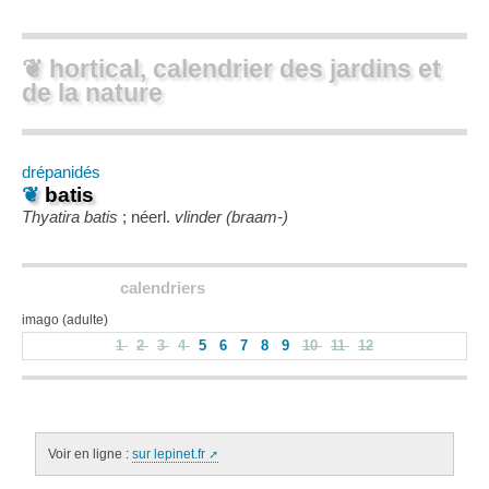
❦ hortical, calendrier des jardins et
de la nature
drépanidés
❦
batis
Thyatira batis
; néerl.
vlinder (braam-)
calendriers
imago (adulte)
1
2
3
4
5
6
7
8
9
10
11
12
Voir en ligne :
sur lepinet.fr