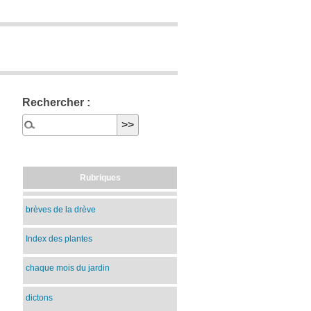
Rechercher :
Rubriques
brèves de la drève
Index des plantes
chaque mois du jardin
dictons