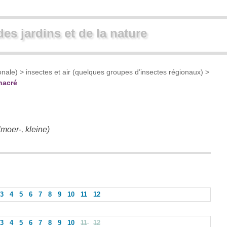
des jardins et de la nature
onale)
>
insectes et air (quelques groupes d’insectes régionaux)
>
 nacré
lmoer-, kleine)
3
4
5
6
7
8
9
10
11
12
3
4
5
6
7
8
9
10
11
12