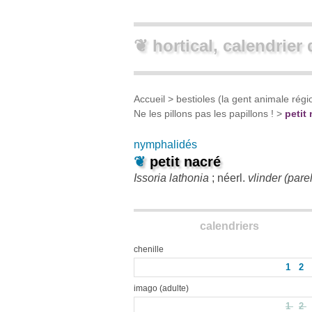
❦ hortical, calendrier 
Accueil
>
bestioles (la gent animale régi
Ne les pillons pas les papillons !
>
petit
nymphalidés
❦
petit nacré
Issoria lathonia
; néerl.
vlinder (pare
calendriers
chenille
1
2
imago (adulte)
1
2