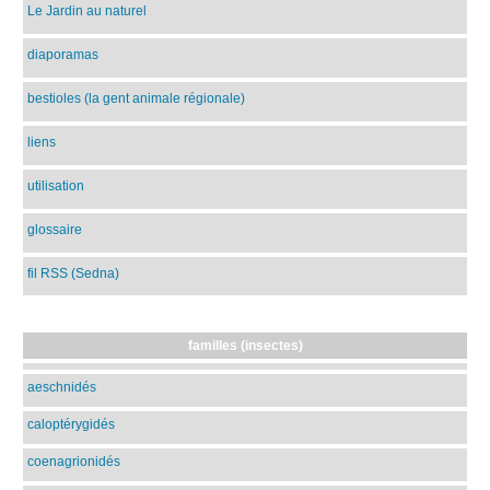
Le Jardin au naturel
diaporamas
bestioles (la gent animale régionale)
liens
utilisation
glossaire
fil RSS (Sedna)
familles (insectes)
aeschnidés
caloptérygidés
coenagrionidés