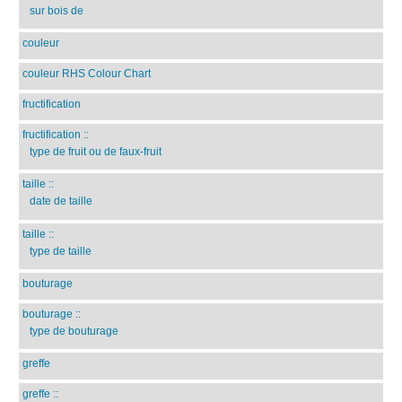
sur bois de
couleur
couleur RHS Colour Chart
fructification
fructification
::
type de fruit ou de faux-fruit
taille
::
date de taille
taille
::
type de taille
bouturage
bouturage
::
type de bouturage
greffe
greffe
::