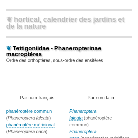
❦ hortical, calendrier des jardins et
de la nature
❦
Tettigoniidae - Phaneropterinae
macroptères
Ordre des orthoptères, sous-ordre des ensifères
Par nom français
Par nom latin
phanéroptère commun
Phaneroptera
(
Phaneroptera falcata
)
falcata
(phanéroptère
phanéroptère méridional
commun)
(
Phaneroptera nana
)
Phaneroptera