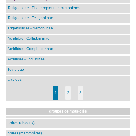
Tettigoniidae - Phaneropterinae microptères
Tettigoniidae - Tettigoniinae
Trigonidiidae - Nemobiinae
Acrididae - Calliptaminae
Acrididae - Gomphocerinae
Acrididae - Locustinae
Tetrigidae
arctiidés
1
2
3
groupes de mots-clés
ordres (oiseaux)
ordres (mammifères)