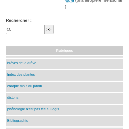
nana
(phanéroptère méridional
)
Rechercher :
Rubriques
brèves de la drève
Index des plantes
chaque mois du jardin
dictons
phénologie n’est pas fée au logis
Bibliographie