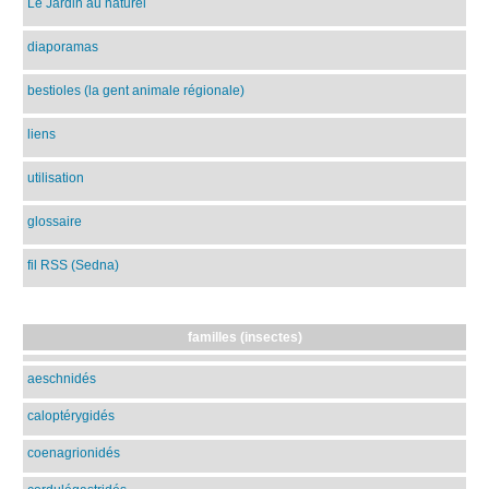
Le Jardin au naturel
diaporamas
bestioles (la gent animale régionale)
liens
utilisation
glossaire
fil RSS (Sedna)
familles (insectes)
aeschnidés
caloptérygidés
coenagrionidés