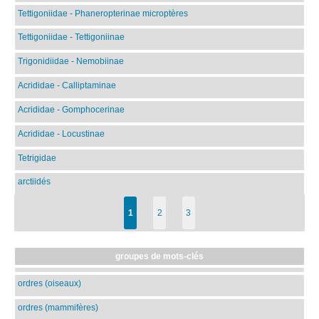
Tettigoniidae - Phaneropterinae microptères
Tettigoniidae - Tettigoniinae
Trigonidiidae - Nemobiinae
Acrididae - Calliptaminae
Acrididae - Gomphocerinae
Acrididae - Locustinae
Tetrigidae
arctiidés
1
2
3
groupes de mots-clés
ordres (oiseaux)
ordres (mammifères)