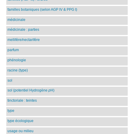
familles botaniques (selon AGP IV & PPG I)
médicinale
médicinale : parties
mellifère/nectarifère
parfum
phénologie
racine (type)
sol
sol (potentiel Hydrogène
p
H)
tinctoriale : teintes
type
type écologique
usage ou milieu