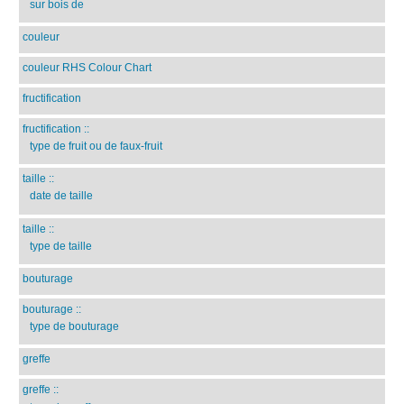
sur bois de
couleur
couleur RHS Colour Chart
fructification
fructification
::
type de fruit ou de faux-fruit
taille
::
date de taille
taille
::
type de taille
bouturage
bouturage
::
type de bouturage
greffe
greffe
::