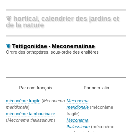
❦ hortical, calendrier des jardins et
de la nature
❦
Tettigoniidae - Meconematinae
Ordre des orthoptères, sous-ordre des ensifères
Par nom français
Par nom latin
méconème fragile
(
Meconema
Meconema
meridionale
)
meridionale
(méconème
méconème tambourinaire
fragile)
(
Meconema thalassinum
)
Meconema
thalassinum
(méconème