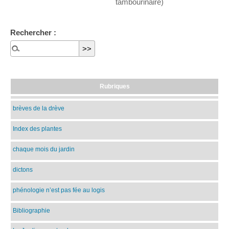
tambourinaire)
Rechercher :
Rubriques
brèves de la drève
Index des plantes
chaque mois du jardin
dictons
phénologie n’est pas fée au logis
Bibliographie