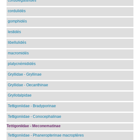
cordulégastridés
cordulidés
gomphidés
lestidés
libellulidés
macromidés
platycnémididés
Gryllidae - Gryllinae
Gryllidae - Oecanthinae
Gryllotalpidae
Tettigoniidae - Bradyporinae
Tettigoniidae - Conocephalinae
Tettigoniidae - Meconematinae
Tettigoniidae - Phaneropterinae macroptères