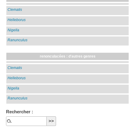
Clematis
Helleborus
Nigella
Ranunculus
renonculacées : d'autres genres
Clematis
Helleborus
Nigella
Ranunculus
Rechercher :