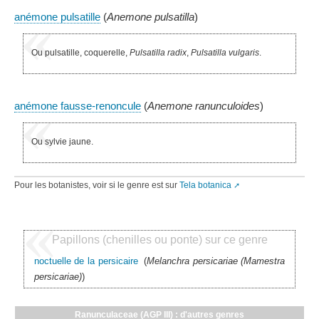
anémone pulsatille
(
Anemone pulsatilla
)
Ou pulsatille, coquerelle,
Pulsatilla radix
,
Pulsatilla vulgaris
.
anémone fausse-renoncule
(
Anemone ranunculoides
)
Ou sylvie jaune.
Pour les botanistes, voir si le genre est sur
Tela botanica
Papillons (chenilles ou ponte) sur ce genre
noctuelle de la persicaire
(
Melanchra persicariae (Mamestra
persicariae)
)
Ranunculaceae (AGP III) : d'autres genres