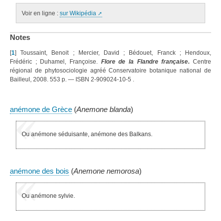
Voir en ligne :
sur Wikipédia
Notes
[
1
]
Toussaint, Benoit ; Mercier, David ; Bédouet, Franck ; Hendoux,
Frédéric ; Duhamel, Françoise.
Flore de la Flandre française
.
Centre
régional de phytosociologie agréé Conservatoire botanique national de
Bailleul, 2008. 553 p. — ISBN 2-909024-10-5
.
anémone de Grèce
(
Anemone blanda
)
Ou anémone séduisante, anémone des Balkans.
anémone des bois
(
Anemone nemorosa
)
Ou anémone sylvie.