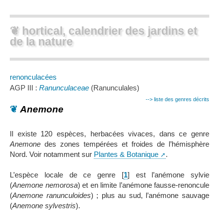
❦ hortical, calendrier des jardins et
de la nature
renonculacées
AGP III :
Ranunculaceae
(Ranunculales)
--> liste des genres décrits
❦
Anemone
Il existe 120 espèces, herbacées vivaces, dans ce genre
Anemone
des zones tempérées et froides de l’hémisphère
Nord. Voir notamment sur
Plantes & Botanique
.
L’espèce locale de ce genre
[
1
]
est l’anémone sylvie
(
Anemone nemorosa
) et en limite l’anémone fausse-renoncule
(
Anemone ranunculoides
) ; plus au sud, l’anémone sauvage
(
Anemone sylvestris
).