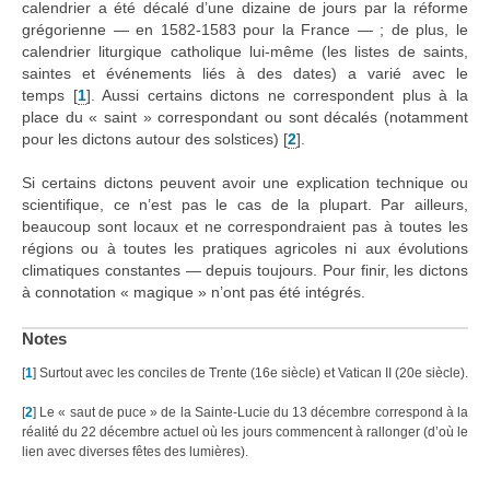
calendrier a été décalé d’une dizaine de jours par la réforme
grégorienne — en 1582-1583 pour la France — ; de plus, le
calendrier liturgique catholique lui-même (les listes de saints,
saintes et événements liés à des dates) a varié avec le
temps
[
1
]
. Aussi certains dictons ne correspondent plus à la
place du « saint » correspondant ou sont décalés (notamment
pour les dictons autour des solstices)
[
2
]
.
Si certains dictons peuvent avoir une explication technique ou
scientifique, ce n’est pas le cas de la plupart. Par ailleurs,
beaucoup sont locaux et ne correspondraient pas à toutes les
régions ou à toutes les pratiques agricoles ni aux évolutions
climatiques constantes — depuis toujours. Pour finir, les dictons
à connotation « magique » n’ont pas été intégrés.
Notes
[
1
]
Surtout avec les conciles de Trente (16e siècle) et Vatican II (20e siècle).
[
2
]
Le « saut de puce » de la Sainte-Lucie du 13 décembre correspond à la
réalité du 22 décembre actuel où les jours commencent à rallonger (d’où le
lien avec diverses fêtes des lumières).