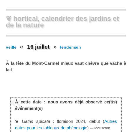
❦ hortical, calendrier des jardins et
de la nature
16 juillet
veille
lendemain
À la fête du Mont-Carmel mieux vaut chèvre que vache à
lait.
À cette date : nous avons déjà observé ce(t/s)
événement(s)
❦
Liatris spicata
: floraison 2024, début (
Autres
dates pour les tableaux de phénologie
)
— Mouscron