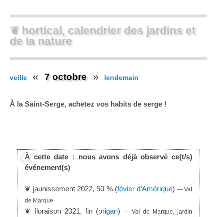
❦ hortical, calendrier des jardins et
de la nature
7 octobre
veille
lendemain
À la Saint-Serge, achetez vos habits de serge !
À cette date : nous avons déjà observé ce(t/s)
événement(s)
❦ jaunissement 2022, 50 % (
févier d’Amérique
)
— Val
de Marque
❦ floraison 2021, fin (
origan
)
— Val de Marque, jardin