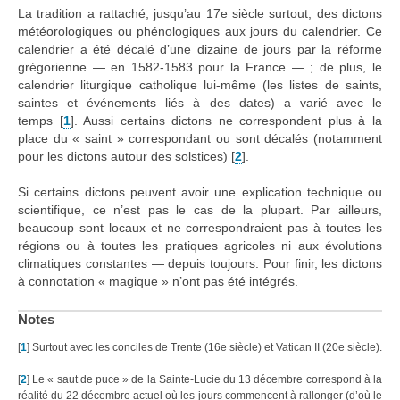
La tradition a rattaché, jusqu’au 17e siècle surtout, des dictons
météorologiques ou phénologiques aux jours du calendrier. Ce
calendrier a été décalé d’une dizaine de jours par la réforme
grégorienne — en 1582-1583 pour la France — ; de plus, le
calendrier liturgique catholique lui-même (les listes de saints,
saintes et événements liés à des dates) a varié avec le
temps
[
1
]
. Aussi certains dictons ne correspondent plus à la
place du « saint » correspondant ou sont décalés (notamment
pour les dictons autour des solstices)
[
2
]
.
Si certains dictons peuvent avoir une explication technique ou
scientifique, ce n’est pas le cas de la plupart. Par ailleurs,
beaucoup sont locaux et ne correspondraient pas à toutes les
régions ou à toutes les pratiques agricoles ni aux évolutions
climatiques constantes — depuis toujours. Pour finir, les dictons
à connotation « magique » n’ont pas été intégrés.
Notes
[
1
]
Surtout avec les conciles de Trente (16e siècle) et Vatican II (20e siècle).
[
2
]
Le « saut de puce » de la Sainte-Lucie du 13 décembre correspond à la
réalité du 22 décembre actuel où les jours commencent à rallonger (d’où le