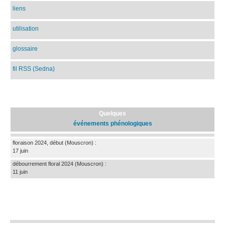
liens
utilisation
glossaire
fil RSS (Sedna)
Quelques
événements phénologiques
floraison 2024, début
(Mouscron)
:
17 juin
débourrement floral 2024
(Mouscron)
:
11 juin