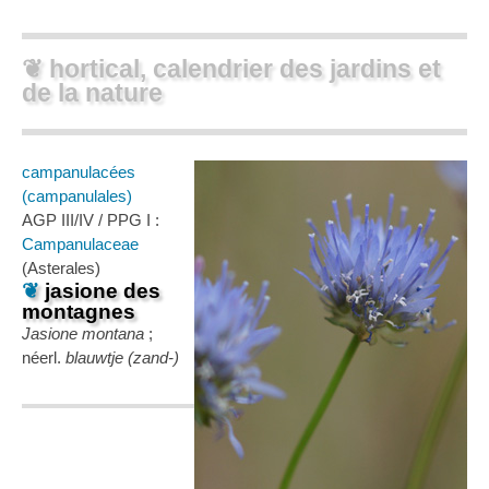
❦ hortical, calendrier des jardins et
de la nature
campanulacées
(campanulales)
AGP III/IV / PPG I :
Campanulaceae
(Asterales)
❦
jasione des
montagnes
Jasione montana
;
néerl.
blauwtje (zand-)