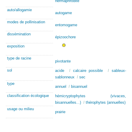
hermaphrodite
auto/allogamie
autogame
modes de pollinisation
entomogame
dissémination
épizoochore
exposition
type de racine
pivotante
sol
acide
/
calcaire possible
/
sableux-
sablonneux
/
sec
type
annuel
/
bisannuel
classification écologique
hémicryptophytes (vivaces,
bisannuelles...)
/
thérophytes (annuelles)
usage ou milieu
prairie