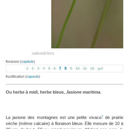
calendriers
floraison (
capitule
)
1
2
3
4
5
6
7
8
9
10
11
12
gel
fructification (
capsule
)
Ou herbe à midi, herbe bleue,
Jasione maritima
.
?
La jasione des montagnes est une petite vivace
de prairie
sèche (même calcaire) à floraison bleue. Elle mesure de 10 à