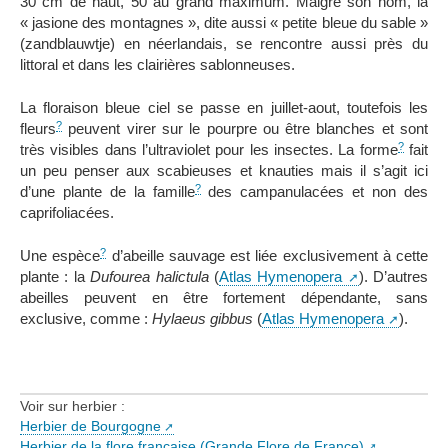
30 cm de haut, 50 au grand maximum. Malgré son nom, la
« jasione des montagnes », dite aussi « petite bleue du sable »
(
zandblauwtje
) en néerlandais, se rencontre aussi près du
littoral et dans les clairières sablonneuses.
La floraison bleue ciel se passe en juillet-aout, toutefois les
?
fleurs
peuvent virer sur le pourpre ou être blanches et sont
?
très visibles dans l’ultraviolet pour les insectes. La forme
fait
un peu penser aux scabieuses et knauties mais il s’agit ici
?
d’une plante de la famille
des campanulacées et non des
caprifoliacées.
?
Une espèce
d’abeille sauvage est liée exclusivement à cette
plante : la
Dufourea halictula
(
Atlas Hymenopera
). D’autres
abeilles peuvent en être fortement dépendante, sans
exclusive, comme :
Hylaeus gibbus
(
Atlas Hymenopera
).
Voir sur herbier :
Herbier de Bourgogne
Herbier de la flore française (Grande Flore de France)