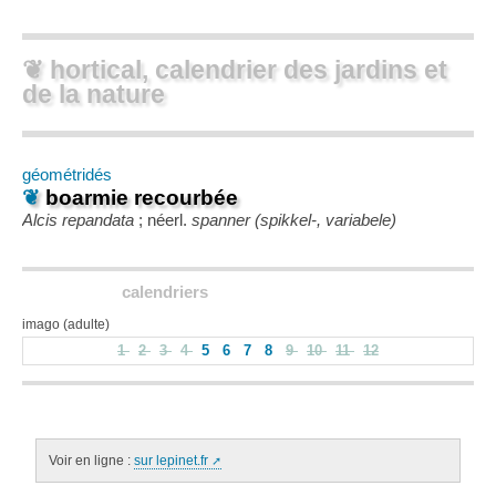
❦ hortical, calendrier des jardins et
de la nature
géométridés
❦
boarmie recourbée
Alcis repandata
; néerl.
spanner (spikkel-, variabele)
calendriers
imago (adulte)
1
2
3
4
5
6
7
8
9
10
11
12
Voir en ligne :
sur lepinet.fr