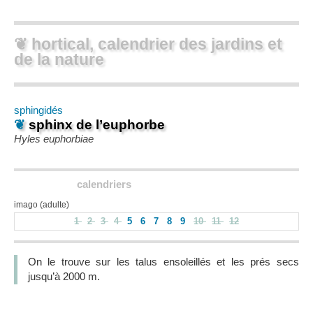
❦ hortical, calendrier des jardins et
de la nature
sphingidés
❦
sphinx de l’euphorbe
Hyles euphorbiae
calendriers
imago (adulte)
1
2
3
4
5
6
7
8
9
10
11
12
On le trouve sur les talus ensoleillés et les prés secs
jusqu’à 2000 m.