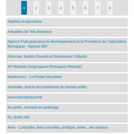
1
2
3
4
5
6
7
8
Abeilles et apiculture
Actualités de Tela Botanica
Agence Française pour le développement et la Promotion de l’Agriculture
Biologique - Agence BIO
Amis des Jardins Ouverts et Néanmoins Clôturés
AP-Website (Angiosperm Phylogeny Website)
Apiservices - Le Portail Apiculture
Aromates, épices et condiments du monde entier
associationpeauverte
Au jardin, conseils en jardinage
Au Jardin.info
Aves - Connaître, faire connaître, protéger, aimer... les oiseaux