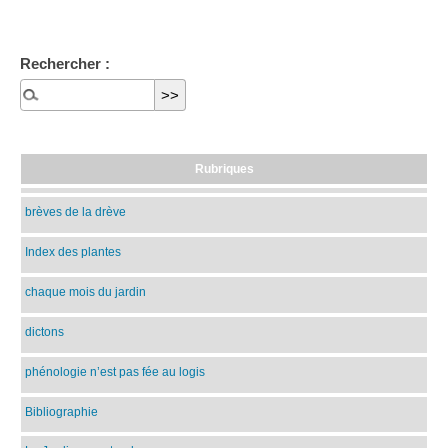
Rechercher :
Rubriques
brèves de la drève
Index des plantes
chaque mois du jardin
dictons
phénologie n’est pas fée au logis
Bibliographie