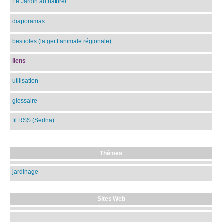
Le Jardin au naturel
diaporamas
bestioles (la gent animale régionale)
liens
utilisation
glossaire
fil RSS (Sedna)
Thèmes
jardinage
Sites Web