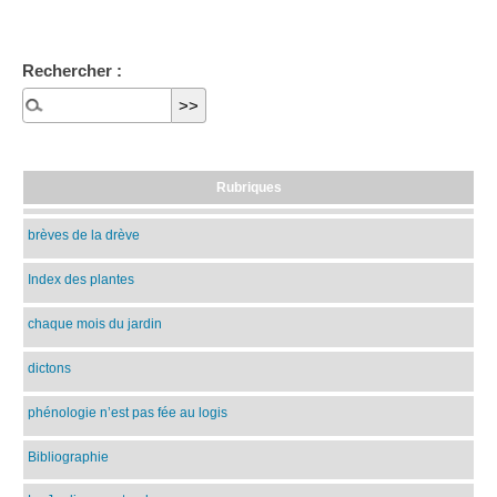
Rechercher :
Rubriques
brèves de la drève
Index des plantes
chaque mois du jardin
dictons
phénologie n’est pas fée au logis
Bibliographie