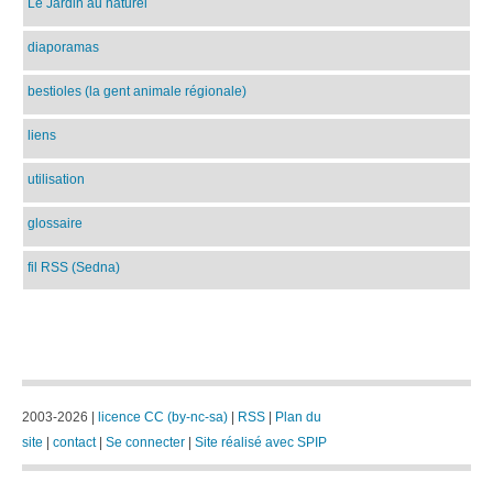
Le Jardin au naturel
diaporamas
bestioles (la gent animale régionale)
liens
utilisation
glossaire
fil RSS (Sedna)
2003-2026 |
licence CC (by-nc-sa)
|
RSS
|
Plan du
site
|
contact
|
Se connecter
|
Site réalisé avec SPIP