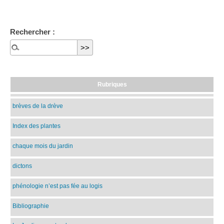
Rechercher :
Rubriques
brèves de la drève
Index des plantes
chaque mois du jardin
dictons
phénologie n’est pas fée au logis
Bibliographie