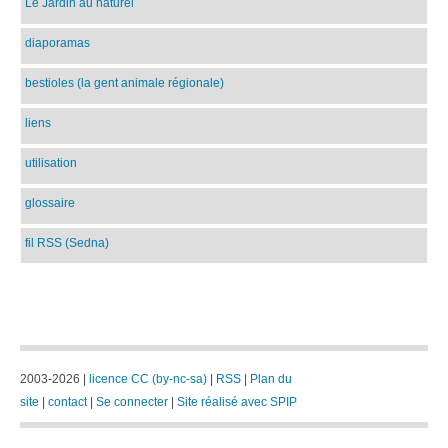
Le Jardin au naturel
diaporamas
bestioles (la gent animale régionale)
liens
utilisation
glossaire
fil RSS (Sedna)
2003-2026 |
licence CC (by-nc-sa)
|
RSS
|
Plan du
site
|
contact
|
Se connecter
|
Site réalisé avec SPIP