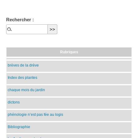
Rechercher :
Rubriques
brèves de la drève
Index des plantes
chaque mois du jardin
dictons
phénologie n’est pas fée au logis
Bibliographie