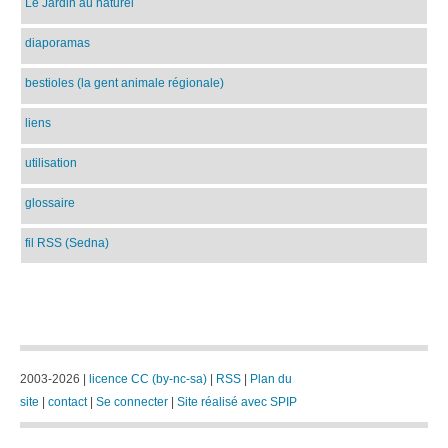
Le Jardin au naturel
diaporamas
bestioles (la gent animale régionale)
liens
utilisation
glossaire
fil RSS (Sedna)
2003-2026 |
licence CC (by-nc-sa)
|
RSS
|
Plan du
site
|
contact
|
Se connecter
|
Site réalisé avec SPIP