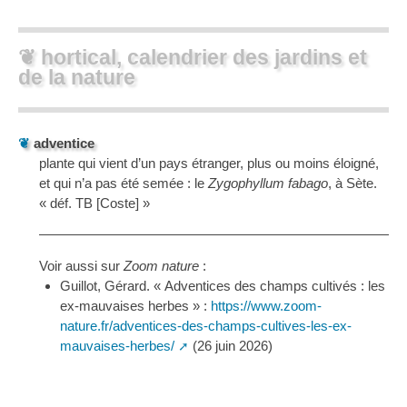
❦ hortical, calendrier des jardins et
de la nature
❦
adventice
plante qui vient d’un pays étranger, plus ou moins éloigné,
et qui n’a pas été semée : le
Zygophyllum fabago
, à Sète.
« déf. TB [Coste] »
Voir aussi sur
Zoom nature
:
Guillot, Gérard. « Adventices des champs cultivés : les
ex-mauvaises herbes » :
https://www.zoom-
nature.fr/adventices-des-champs-cultives-les-ex-
mauvaises-herbes/
(26 juin 2026)