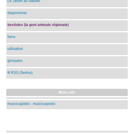
Le Jardin au naturel
diaporamas
bestioles (la gent animale régionale)
liens
utilisation
glossaire
fil RSS (Sedna)
Mots-clés
muscicapidés - muscicapinés