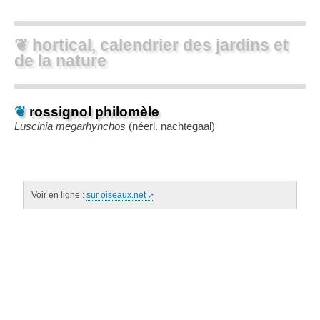
❦ hortical, calendrier des jardins et
de la nature
❦
rossignol philomèle
Luscinia megarhynchos
(néerl.
nachtegaal
)
Voir en ligne :
sur oiseaux.net