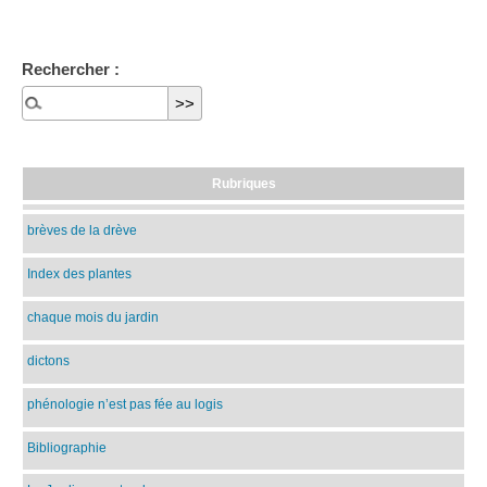
Rechercher :
Rubriques
brèves de la drève
Index des plantes
chaque mois du jardin
dictons
phénologie n’est pas fée au logis
Bibliographie