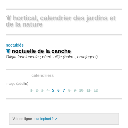
❦ hortical, calendrier des jardins et
de la nature
noctuidés
❦
noctuelle de la canche
Oligia fasciuncula
; néerl.
uiltje (halm-, oranjegeel)
calendriers
imago (adulte)
1
2
3
4
5
6
7
8
9
10
11
12
Voir en ligne :
sur lepinet.fr