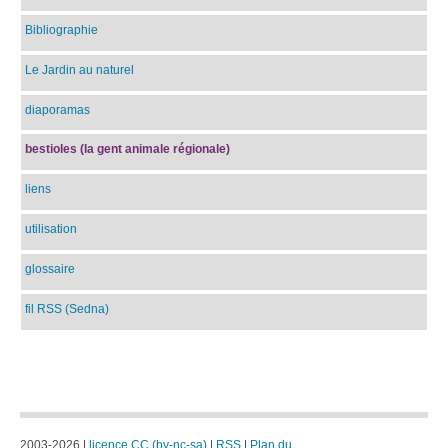
Bibliographie
Le Jardin au naturel
diaporamas
bestioles (la gent animale régionale)
liens
utilisation
glossaire
fil RSS (Sedna)
2003-2026 |
licence CC (by-nc-sa)
|
RSS
|
Plan du