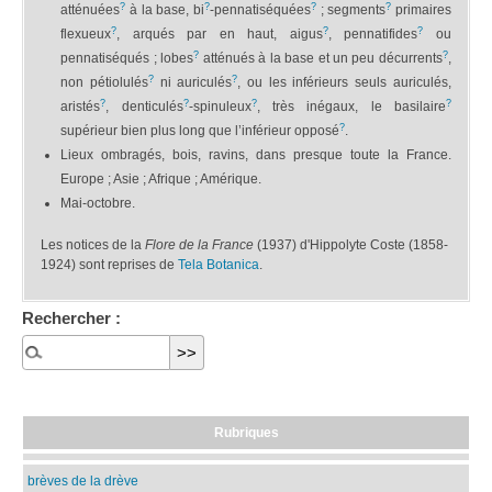
?
?
?
?
atténuées
à la base, bi
-pennatiséquées
; segments
primaires
?
?
?
flexueux
, arqués par en haut, aigus
, pennatifides
ou
?
?
pennatiséqués ; lobes
atténués à la base et un peu décurrents
,
?
?
non pétiolulés
ni auriculés
, ou les inférieurs seuls auriculés,
?
?
?
?
aristés
, denticulés
-spinuleux
, très inégaux, le basilaire
?
supérieur bien plus long que l’inférieur opposé
.
Lieux ombragés, bois, ravins, dans presque toute la France.
Europe ; Asie ; Afrique ; Amérique.
Mai-octobre.
Les notices de la
Flore de la France
(1937) d'Hippolyte Coste (1858-
1924) sont reprises de
Tela Botanica
.
Rechercher :
Rubriques
brèves de la drève