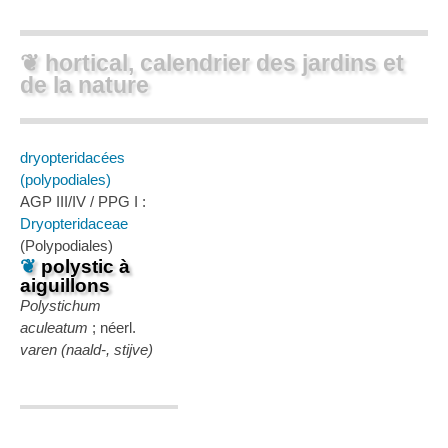
❦ hortical, calendrier des jardins et
de la nature
dryopteridacées
(polypodiales)
AGP III/IV / PPG I :
Dryopteridaceae
(Polypodiales)
❦
polystic à
aiguillons
Polystichum
aculeatum
; néerl.
varen (naald-, stijve)