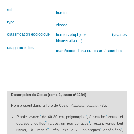
sol
humide
type
vivace
classification écologique
hémicryptophytes (vivaces,
bisannuelles...)
usage ou milieu
mare/bords d’eau ou fossé
/
sous-bois
Description de Coste (tome 3, taxon n°4284)
Nom présent dans la flore de Coste :
Aspidium lobatum
Sw.
?
?
?
Plante vivace
de 40-80 cm, polymorphe
, à souche
courte et
?
?
épaisse ; feuilles
raides, un peu coriaces
, restant vertes tout
?
?
?
l’hiver, à rachis
très écailleux, oblongues
-lancéolées
,