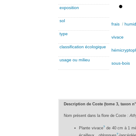
exposition
sol
frais
/
humi
type
vivace
classification écologique
hémicryptoph
usage ou milieu
sous-bois
Description de Coste (tome 3, taxon n
Nom présent dans la flore de Coste :
Ath
?
Plante vivace
de 40 cm à 1 mè
?
écailleux, oblongues
-lancéolé