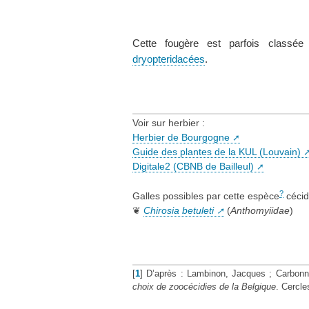
Cette fougère est parfois classée 
dryopteridacées
.
Voir sur herbier :
Herbier de Bourgogne
Guide des plantes de la KUL (Louvain)
Digitale2 (CBNB de Bailleul)
?
Galles possibles par cette espèce
céci
❦
Chirosia betuleti
(
Anthomyiidae
)
[
1
]
D’après : Lambinon, Jacques ; Carbonn
choix de zoocécidies de la Belgique
. Cercle