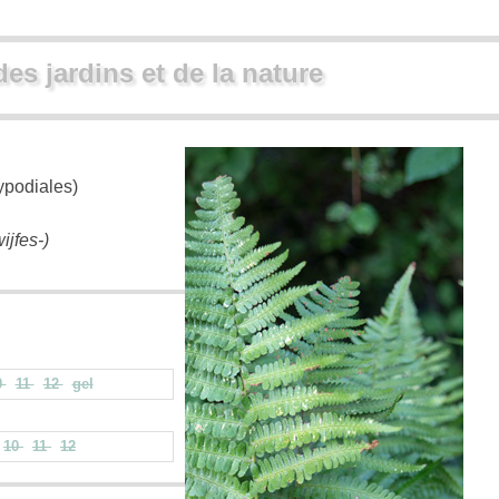
des jardins et de la nature
ypodiales)
ijfes-)
0
11
12
gel
10
11
12