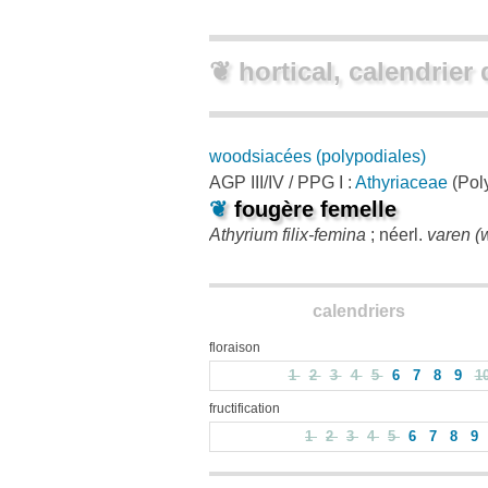
❦ hortical, calendrier 
woodsiacées (polypodiales)
AGP III/IV / PPG I :
Athyriaceae
(Pol
❦
fougère femelle
Athyrium filix-femina
; néerl.
varen (w
calendriers
floraison
1
2
3
4
5
6
7
8
9
1
fructification
1
2
3
4
5
6
7
8
9