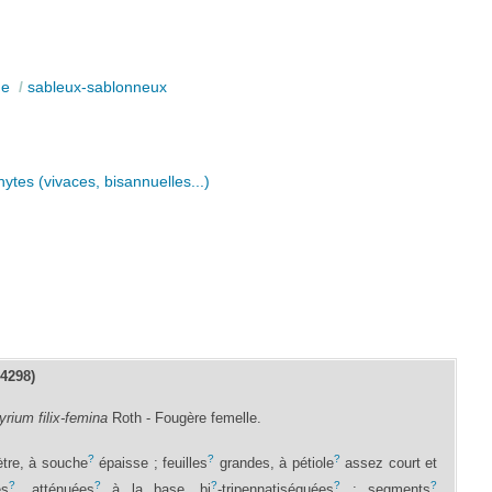
de
/
sableux-sablonneux
ytes (vivaces, bisannuelles...)
°4298)
yrium filix-femina
Roth - Fougère femelle.
?
?
?
tre, à souche
épaisse ; feuilles
grandes, à pétiole
assez court et
?
?
?
?
?
es
, atténuées
à la base, bi
-tripennatiséquées
; segments