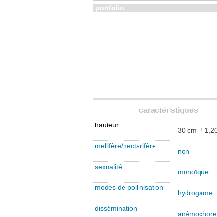
portfolio
caractéristiques
hauteur
30 cm
/
1,2
mellifère/nectarifère
non
sexualité
monoïque
modes de pollinisation
hydrogame
dissémination
anémochore