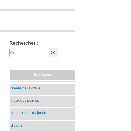
Rechercher :
Rubriques
brèves de la drève
Index des plantes
chaque mois du jardin
dictons