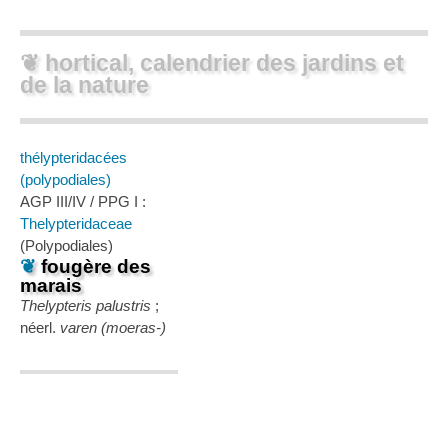
❦ hortical, calendrier des jardins et
de la nature
thélypteridacées
(polypodiales)
AGP III/IV / PPG I :
Thelypteridaceae
(Polypodiales)
❦
fougère des
marais
Thelypteris palustris
;
néerl.
varen (moeras-)