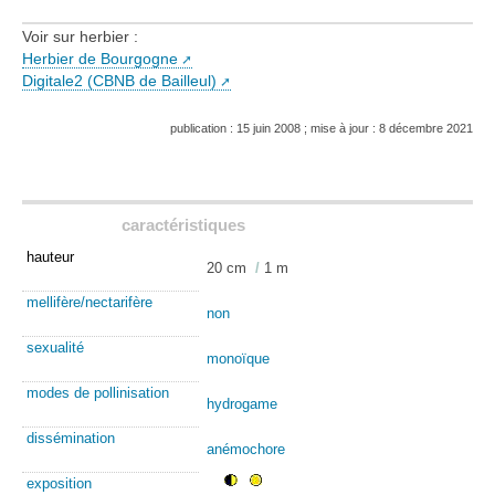
Voir sur herbier :
Herbier de Bourgogne
Digitale2 (CBNB de Bailleul)
publication : 15 juin 2008 ; mise à jour : 8 décembre 2021
caractéristiques
hauteur
20 cm
/
1 m
mellifère/nectarifère
non
sexualité
monoïque
modes de pollinisation
hydrogame
dissémination
anémochore
exposition