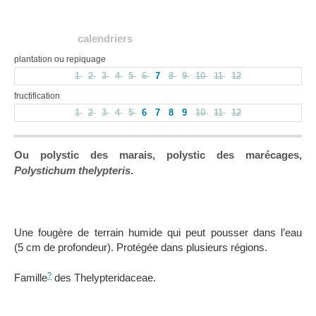
calendriers
plantation ou repiquage
1
2
3
4
5
6
7
8
9
10
11
12
fructification
1
2
3
4
5
6
7
8
9
10
11
12
Ou polystic des marais, polystic des marécages,
Polystichum thelypteris
.
Une fougère de terrain humide qui peut pousser dans l’eau
(5 cm de profondeur). Protégée dans plusieurs régions.
?
Famille
des Thelypteridaceae.