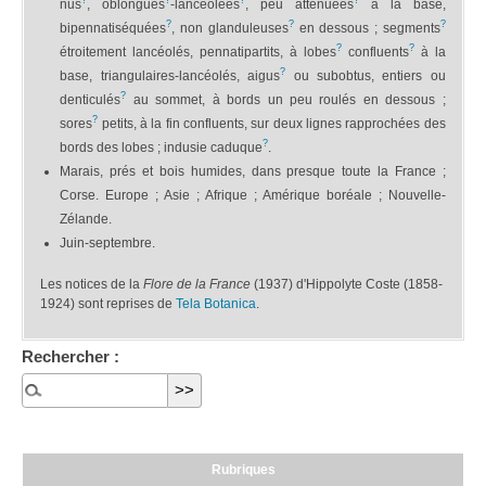
?
?
?
?
nus
, oblongues
-lancéolées
, peu atténuées
à la base,
?
?
?
bipennatiséquées
, non glanduleuses
en dessous ; segments
?
?
étroitement lancéolés, pennatipartits, à lobes
confluents
à la
?
base, triangulaires-lancéolés, aigus
ou subobtus, entiers ou
?
denticulés
au sommet, à bords un peu roulés en dessous ;
?
sores
petits, à la fin confluents, sur deux lignes rapprochées des
?
bords des lobes ; indusie caduque
.
Marais, prés et bois humides, dans presque toute la France ;
Corse. Europe ; Asie ; Afrique ; Amérique boréale ; Nouvelle-
Zélande.
Juin-septembre.
Les notices de la
Flore de la France
(1937) d'Hippolyte Coste (1858-
1924) sont reprises de
Tela Botanica
.
Rechercher :
Rubriques