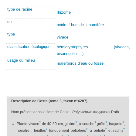
type de racine
rhizome
sol
acide
/
humide
/
humifère
type
vivace
classification écologique
hémicryptophytes (vivaces,
bisannuelles...)
usage ou milieu
mare/bords d’eau ou fossé
Description de Coste (tome 3, taxon n°4287)
Nom présent dans la flore de Coste :
Polystichum thelypteris
Roth.
?
?
?
?
?
Plante vivace
de 40-80 cm, glabre
, à souche
grêle
, traçante
,
?
?
?
?
noirâtre ; feuilles
longuement pétiolées
, à pétiole
et rachis