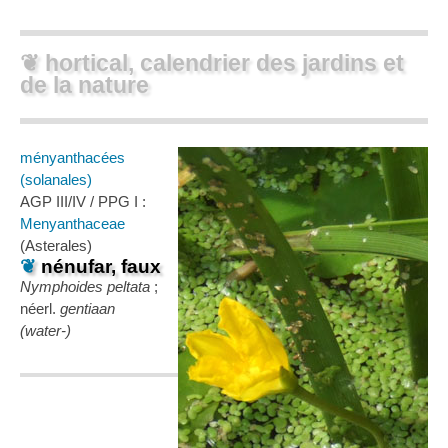
❦ hortical, calendrier des jardins et
de la nature
ményanthacées
(solanales)
AGP III/IV / PPG I :
Menyanthaceae
(Asterales)
❦
nénufar, faux
Nymphoides peltata
;
néerl.
gentiaan
(water-)