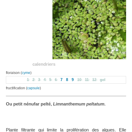
calendriers
floraison (
cyme
)
1
2
3
4
5
6
7
8
9
10
11
12
gel
fructification (
capsule
)
Ou petit nénufar pelté,
Limnanthemum peltatum
.
Plante filtrante qui limite la prolifération des algues. Elle