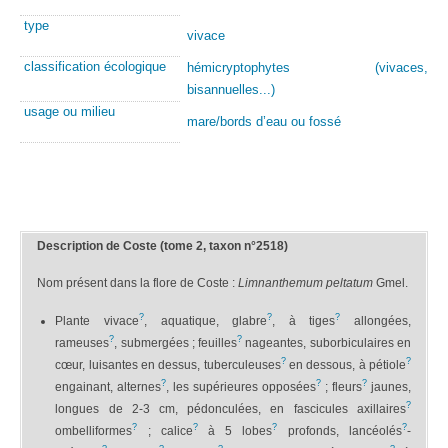
type
vivace
classification écologique
hémicryptophytes (vivaces,
bisannuelles...)
usage ou milieu
mare/bords d’eau ou fossé
Description de Coste (tome 2, taxon n°2518)
Nom présent dans la flore de Coste :
Limnanthemum peltatum
Gmel.
?
?
?
Plante vivace
, aquatique, glabre
, à tiges
allongées,
?
?
rameuses
, submergées ; feuilles
nageantes, suborbiculaires en
?
?
cœur, luisantes en dessus, tuberculeuses
en dessous, à pétiole
?
?
?
engainant, alternes
, les supérieures opposées
; fleurs
jaunes,
?
longues de 2-3 cm, pédonculées, en fascicules axillaires
?
?
?
?
ombelliformes
; calice
à 5 lobes
profonds, lancéolés
-