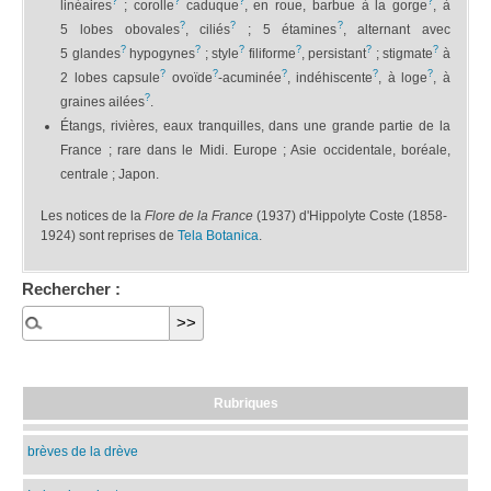
?
?
?
?
linéaires
; corolle
caduque
, en roue, barbue à la gorge
, à
?
?
?
5 lobes obovales
, ciliés
; 5 étamines
, alternant avec
?
?
?
?
?
?
5 glandes
hypogynes
; style
filiforme
, persistant
; stigmate
à
?
?
?
?
?
2 lobes capsule
ovoïde
-acuminée
, indéhiscente
, à loge
, à
?
graines ailées
.
Étangs, rivières, eaux tranquilles, dans une grande partie de la
France ; rare dans le Midi. Europe ; Asie occidentale, boréale,
centrale ; Japon.
Les notices de la
Flore de la France
(1937) d'Hippolyte Coste (1858-
1924) sont reprises de
Tela Botanica
.
Rechercher :
Rubriques
brèves de la drève