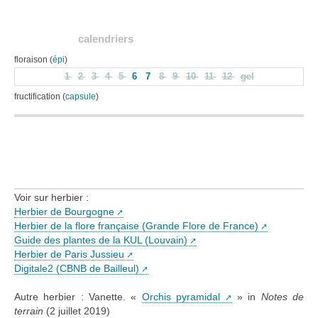
calendriers
floraison (
épi
)
1
2
3
4
5
6
7
8
9
10
11
12
gel
fructification (
capsule
)
Voir sur herbier :
Herbier de Bourgogne
Herbier de la flore française (Grande Flore de France)
Guide des plantes de la KUL (Louvain)
Herbier de Paris Jussieu
Digitale2 (CBNB de Bailleul)
Autre herbier : Vanette. «
Orchis pyramidal
» in
Notes de
terrain
(2 juillet 2019)