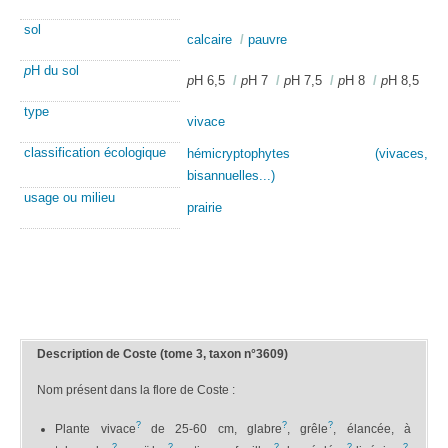
sol
calcaire
/
pauvre
p
H du sol
p
H 6,5
/
p
H 7
/
p
H 7,5
/
p
H 8
/
p
H 8,5
type
vivace
classification écologique
hémicryptophytes (vivaces,
bisannuelles...)
usage ou milieu
prairie
Description de Coste (tome 3, taxon n°3609)
Nom présent dans la flore de Coste :
?
?
?
Plante vivace
de 25-60 cm, glabre
, grêle
, élancée, à
?
?
?
?
?