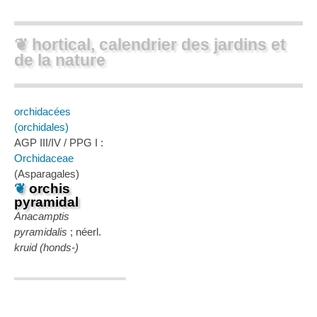
❦ hortical, calendrier des jardins et
de la nature
orchidacées
(orchidales)
AGP III/IV / PPG I :
Orchidaceae
(Asparagales)
❦
orchis
pyramidal
Anacamptis
pyramidalis
; néerl.
kruid (honds-)