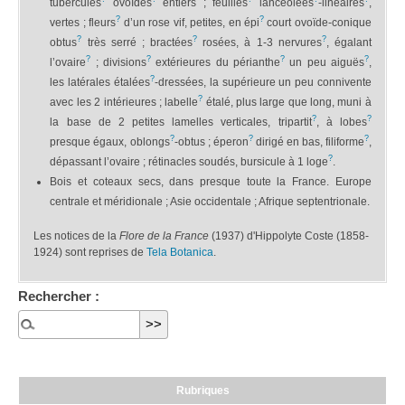
tubercules
ovoïdes
entiers ; feuilles
lancéolées
-linéaires
,
?
?
vertes ; fleurs
d’un rose vif, petites, en épi
court ovoïde-conique
?
?
?
obtus
très serré ; bractées
rosées, à 1-3 nervures
, égalant
?
?
?
?
l’ovaire
; divisions
extérieures du périanthe
un peu aiguës
,
?
les latérales étalées
-dressées, la supérieure un peu connivente
?
avec les 2 intérieures ; labelle
étalé, plus large que long, muni à
?
?
la base de 2 petites lamelles verticales, tripartit
, à lobes
?
?
?
presque égaux, oblongs
-obtus ; éperon
dirigé en bas, filiforme
,
?
dépassant l’ovaire ; rétinacles soudés, bursicule à 1 loge
.
Bois et coteaux secs, dans presque toute la France. Europe
centrale et méridionale ; Asie occidentale ; Afrique septentrionale.
Les notices de la
Flore de la France
(1937) d'Hippolyte Coste (1858-
1924) sont reprises de
Tela Botanica
.
Rechercher :
Rubriques