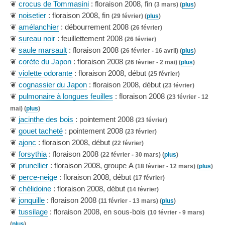
❦
crocus de Tommasini
: floraison 2008, fin
(3 mars) (
plus
)
❦
noisetier
: floraison 2008, fin
(29 février) (
plus
)
❦
amélanchier
: débourrement 2008
(26 février)
❦
sureau noir
: feuillettement 2008
(26 février)
❦
saule marsault
: floraison 2008
(26 février - 16 avril) (
plus
)
❦
corète du Japon
: floraison 2008
(26 février - 2 mai) (
plus
)
❦
violette odorante
: floraison 2008, début
(25 février)
❦
cognassier du Japon
: floraison 2008, début
(23 février)
❦
pulmonaire à longues feuilles
: floraison 2008
(23 février - 12
mai) (
plus
)
❦
jacinthe des bois
: pointement 2008
(23 février)
❦
gouet tacheté
: pointement 2008
(23 février)
❦
ajonc
: floraison 2008, début
(22 février)
❦
forsythia
: floraison 2008
(22 février - 30 mars) (
plus
)
❦
prunellier
: floraison 2008, groupe A
(18 février - 12 mars) (
plus
)
❦
perce-neige
: floraison 2008, début
(17 février)
❦
chélidoine
: floraison 2008, début
(14 février)
❦
jonquille
: floraison 2008
(11 février - 13 mars) (
plus
)
❦
tussilage
: floraison 2008, en sous-bois
(10 février - 9 mars)
(
plus
)