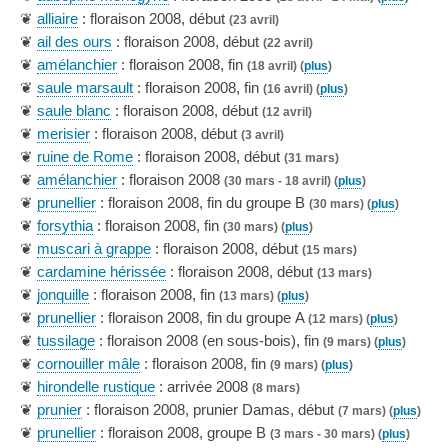
❦
alliaire
: floraison 2008, début
(23 avril)
❦
ail des ours
: floraison 2008, début
(22 avril)
❦
amélanchier
: floraison 2008, fin
(18 avril) (
plus
)
❦
saule marsault
: floraison 2008, fin
(16 avril) (
plus
)
❦
saule blanc
: floraison 2008, début
(12 avril)
❦
merisier
: floraison 2008, début
(3 avril)
❦
ruine de Rome
: floraison 2008, début
(31 mars)
❦
amélanchier
: floraison 2008
(30 mars - 18 avril) (
plus
)
❦
prunellier
: floraison 2008, fin du groupe B
(30 mars) (
plus
)
❦
forsythia
: floraison 2008, fin
(30 mars) (
plus
)
❦
muscari à grappe
: floraison 2008, début
(15 mars)
❦
cardamine hérissée
: floraison 2008, début
(13 mars)
❦
jonquille
: floraison 2008, fin
(13 mars) (
plus
)
❦
prunellier
: floraison 2008, fin du groupe A
(12 mars) (
plus
)
❦
tussilage
: floraison 2008 (en sous-bois), fin
(9 mars) (
plus
)
❦
cornouiller mâle
: floraison 2008, fin
(9 mars) (
plus
)
❦
hirondelle rustique
: arrivée 2008
(8 mars)
❦
prunier
: floraison 2008, prunier Damas, début
(7 mars) (
plus
)
❦
prunellier
: floraison 2008, groupe B
(3 mars - 30 mars) (
plus
)