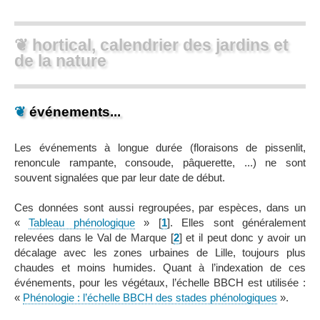
❦ hortical, calendrier des jardins et
de la nature
❦
événements...
Les événements à longue durée (floraisons de pissenlit,
renoncule rampante, consoude, pâquerette, ...) ne sont
souvent signalées que par leur date de début.
Ces données sont aussi regroupées, par espèces, dans un
«
Tableau phénologique
»
[
1
]
. Elles sont généralement
relevées dans le Val de Marque
[
2
]
et il peut donc y avoir un
décalage avec les zones urbaines de Lille, toujours plus
chaudes et moins humides. Quant à l’indexation de ces
événements, pour les végétaux, l’échelle BBCH est utilisée :
«
Phénologie : l’échelle BBCH des stades phénologiques
».