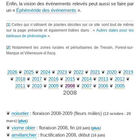
Enfin, la vision des événements relevés peut aussi se faire par
un «
Éphéméride des événements
».
[
1
]
Celles qui n’utilisent de plantes décrites sur ce site sont tout de même
sur la page présente et également listées dans : «
Autres dates pour les
tableaux de phénologie
».
[
2
]
Notamment les zones rurales et périurbaines de Tressin, Forest-sur-
Marque et Villeneuve-d’Ascq.
2026
❦
2025
❦
2024
❦
2023
❦
2022
❦
2021
❦
2020
❦
2019
❦
2018
❦
2017
❦
2016
❦
2015
❦
2014
❦
2013
❦
2012
❦
2011
❦
2010
❦
2009
❦
2008
❦
2007
❦
2006
❦
2005
2008
❦
noisetier
: floraison 2008-2009 (fleurs mâles)
(12 octobre - 20
mars) (
plus
)
❦
viorne obier
: floraison 2008, fin
(20 juin) (
plus
)
❦
amélanchier
: fructification 2008, début
(16 juin)