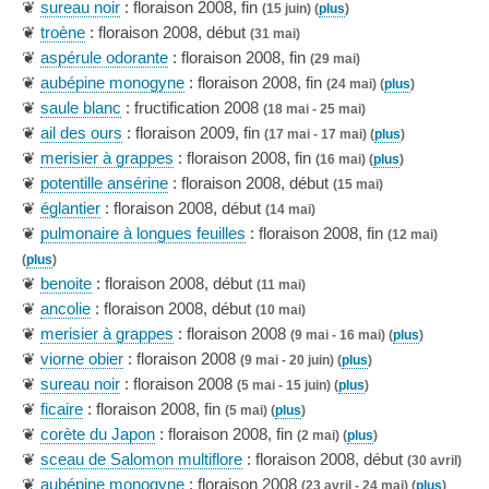
❦
sureau noir
: floraison 2008, fin
(15 juin) (
plus
)
❦
troène
: floraison 2008, début
(31 mai)
❦
aspérule odorante
: floraison 2008, fin
(29 mai)
❦
aubépine monogyne
: floraison 2008, fin
(24 mai) (
plus
)
❦
saule blanc
: fructification 2008
(18 mai - 25 mai)
❦
ail des ours
: floraison 2009, fin
(17 mai - 17 mai) (
plus
)
❦
merisier à grappes
: floraison 2008, fin
(16 mai) (
plus
)
❦
potentille ansérine
: floraison 2008, début
(15 mai)
❦
églantier
: floraison 2008, début
(14 mai)
❦
pulmonaire à longues feuilles
: floraison 2008, fin
(12 mai)
(
plus
)
❦
benoite
: floraison 2008, début
(11 mai)
❦
ancolie
: floraison 2008, début
(10 mai)
❦
merisier à grappes
: floraison 2008
(9 mai - 16 mai) (
plus
)
❦
viorne obier
: floraison 2008
(9 mai - 20 juin) (
plus
)
❦
sureau noir
: floraison 2008
(5 mai - 15 juin) (
plus
)
❦
ficaire
: floraison 2008, fin
(5 mai) (
plus
)
❦
corète du Japon
: floraison 2008, fin
(2 mai) (
plus
)
❦
sceau de Salomon multiflore
: floraison 2008, début
(30 avril)
❦
aubépine monogyne
: floraison 2008
(23 avril - 24 mai) (
plus
)