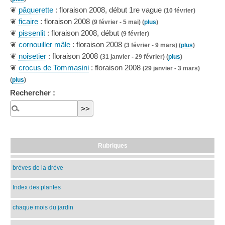
❦
pâquerette
: floraison 2008, début 1re vague
(10 février)
❦
ficaire
: floraison 2008
(9 février - 5 mai) (
plus
)
❦
pissenlit
: floraison 2008, début
(9 février)
❦
cornouiller mâle
: floraison 2008
(3 février - 9 mars) (
plus
)
❦
noisetier
: floraison 2008
(31 janvier - 29 février) (
plus
)
❦
crocus de Tommasini
: floraison 2008
(29 janvier - 3 mars)
(
plus
)
Rechercher :
Rubriques
brèves de la drève
Index des plantes
chaque mois du jardin