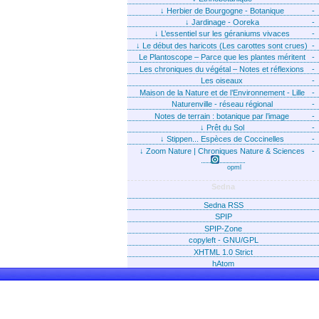
↓
Herbier de Bourgogne - Botanique
-
↓
Jardinage - Ooreka
-
↓
L’essentiel sur les géraniums vivaces
-
↓
Le début des haricots (Les carottes sont crues)
-
Le Plantoscope – Parce que les plantes méritent
-
que l’on parle d’elles !
Les chroniques du végétal – Notes et réflexions
-
d’Alain Bonjean
Les oiseaux
-
Maison de la Nature et de l’Environnement - Lille
-
Naturenville - réseau régional
-
Notes de terrain : botanique par l’image
-
↓
Prêt du Sol
-
↓
Stippen... Espèces de Coccinelles
-
↓
Zoom Nature | Chroniques Nature & Sciences
-
opml
Sedna
Sedna RSS
SPIP
SPIP-Zone
copyleft - GNU/GPL
XHTML 1.0 Strict
hAtom