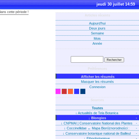
jeudi 30 juillet 14:59
dans cette période !
Articles récents
Aujourd’hui
Deux jours
Semaine
Mois
Année
Préférences
Afficher les résumés
Masquer les résumés
Connexion
Sources
Toutes
↓
Actualités de Tela Botanica
-
↓
Blongios
-
↓
CNPMAI | Conservatoire National des Plantes
-
Médicinales Aromatiques et Industrielles
↓
Coccinellidae ← Mapa Bioróżnorodności :
-
Taksony : Ogólnie
↓
Conservatoire botanique national de Bailleul
-
↓
Ethnobotanique
-