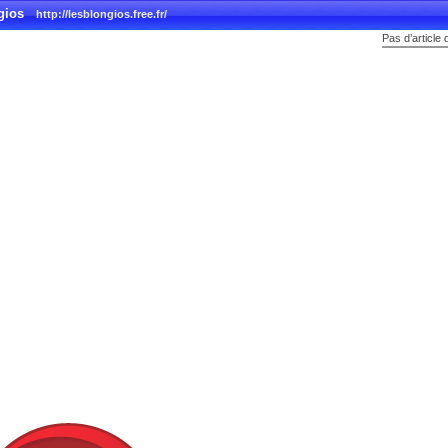
gios
http://lesblongios.free.fr/
Pas d’article 