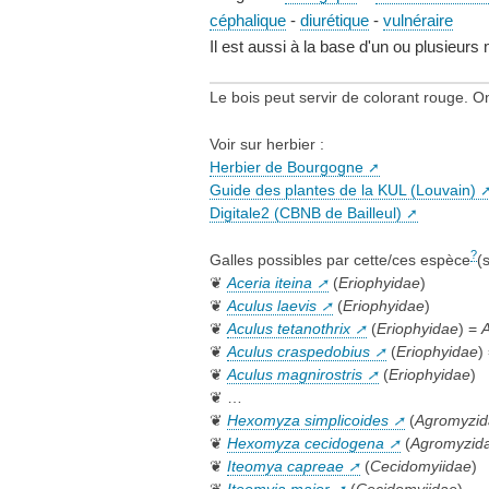
céphalique
-
diurétique
-
vulnéraire
Il est aussi à la base d'un ou plusieur
Le bois peut servir de colorant rouge. On
Voir sur herbier :
Herbier de Bourgogne
Guide des plantes de la KUL (Louvain)
Digitale2 (CBNB de Bailleul)
?
Galles possibles par cette/ces espèce
(
❦
Aceria iteina
(
Eriophyidae
)
❦
Aculus laevis
(
Eriophyidae
)
❦
Aculus tetanothrix
(
Eriophyidae
) =
A
❦
Aculus craspedobius
(
Eriophyidae
)
❦
Aculus magnirostris
(
Eriophyidae
)
❦ …
❦
Hexomyza simplicoides
(
Agromyzid
❦
Hexomyza cecidogena
(
Agromyzid
❦
Iteomya capreae
(
Cecidomyiidae
)
❦
Iteomyia major
(
Cecidomyiidae
)