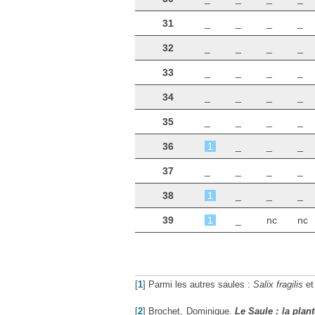
31
_
_
_
_
32
_
_
_
_
33
_
_
_
_
34
_
_
_
_
35
_
_
_
_
36
1
_
_
_
37
_
_
_
_
38
1
_
_
_
39
1
_
nc
nc
[
1
]
Parmi les autres saules :
Salix fragilis
et
[
2
]
Brochet, Dominique.
Le Saule : la plan