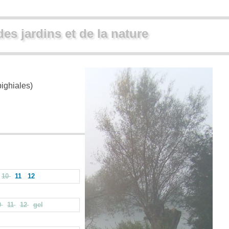
des jardins et de la nature
ighiales)
10
11
12
0
11
12
gel