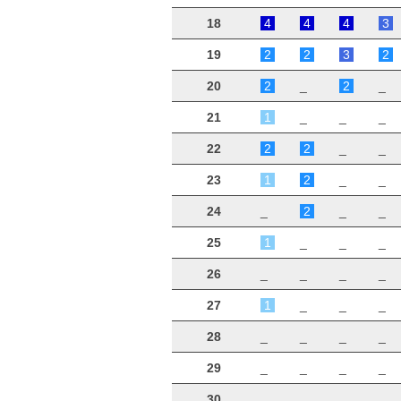
18
4
4
4
3
19
2
2
3
2
20
2
_
2
_
21
1
_
_
_
22
2
2
_
_
23
1
2
_
_
24
_
2
_
_
25
1
_
_
_
26
_
_
_
_
27
1
_
_
_
28
_
_
_
_
29
_
_
_
_
30
_
_
_
_