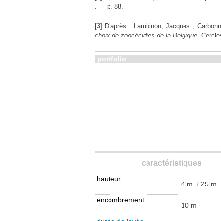
. — p. 88.
[
3
]
D’après : Lambinon, Jacques ; Carbonn
choix de zoocécidies de la Belgique
. Cercle
portfolio
caractéristiques
hauteur
4 m
/
25 m
encombrement
10 m