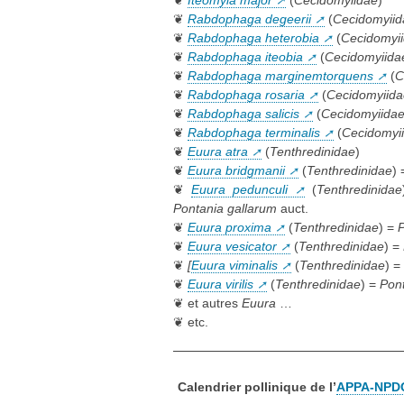
❦
Rabdophaga degeerii
(
Cecidomyiid
❦
Rabdophaga heterobia
(
Cecidomyi
❦
Rabdophaga iteobia
(
Cecidomyiida
❦
Rabdophaga marginemtorquens
(
C
❦
Rabdophaga rosaria
(
Cecidomyiida
❦
Rabdophaga salicis
(
Cecidomyiida
❦
Rabdophaga terminalis
(
Cecidomyi
❦
Euura atra
(
Tenthredinidae
)
❦
Euura bridgmanii
(
Tenthredinidae
)
❦
Euura pedunculi
(
Tenthredinidae
Pontania gallarum
auct.
❦
Euura proxima
(
Tenthredinidae
) =
P
❦
Euura vesicator
(
Tenthredinidae
) =
❦
[
Euura viminalis
(
Tenthredinidae
) =
❦
Euura virilis
(
Tenthredinidae
) =
Pont
❦ et autres
Euura
…
❦ etc.
Calendrier pollinique de l’
APPA-NPD