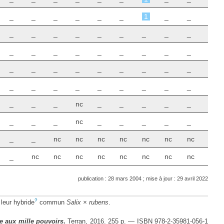
_
_
_
_
_
_
1
_
_
_
_
_
_
_
_
_
_
_
_
_
_
_
_
_
_
_
_
_
_
_
_
_
_
_
_
_
_
_
_
_
_
_
_
_
_
_
_
_
nc
_
_
_
_
_
_
_
_
nc
_
_
_
_
_
_
_
nc
nc
nc
nc
nc
nc
nc
_
nc
nc
nc
nc
nc
nc
nc
nc
publication : 28 mars 2004 ; mise à jour : 29 avril 2022
?
 leur hybride
commun
Salix × rubens
.
te aux mille pouvoirs
.
Terran, 2016. 255 p. — ISBN 978-2-35981-056-1