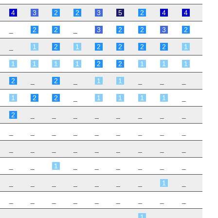
4
3
2
2
3
5
2
4
4
_
2
2
_
3
2
2
3
2
_
1
2
1
2
2
2
2
1
1
1
1
1
2
2
1
1
1
2
_
2
_
1
1
_
_
_
1
2
2
_
1
1
1
1
_
2
_
_
_
_
_
_
_
_
_
_
_
_
_
_
_
_
_
_
_
_
_
_
_
_
_
_
_
_
1
_
_
_
_
_
_
_
_
_
_
_
_
_
1
_
_
_
_
_
_
_
_
_
_
_
_
_
_
_
_
1
_
_