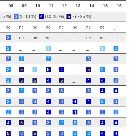
08
09
10
11
12
13
14
15
16
1-5 %),
3
(5-10 %),
4
(10-25 %),
5
> (> 25 %)
nc
nc
nc
nc
nc
nc
nc
nc
_
3
nc
nc
nc
_
_
nc
nc
_
2
_
_
1
_
_
_
1
2
3
2
_
2
_
_
3
_
3
2
5
1
5
4
_
5
2
3
2
5
5
4
5
_
4
4
3
3
2
3
3
3
_
3
4
4
2
3
3
4
3
4
4
2
3
2
3
3
4
3
4
3
3
2
4
5
3
3
2
2
3
4
4
5
3
5
3
3
2
2
4
4