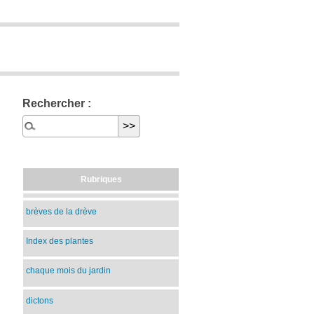
Rechercher :
Rubriques
brèves de la drève
Index des plantes
chaque mois du jardin
dictons