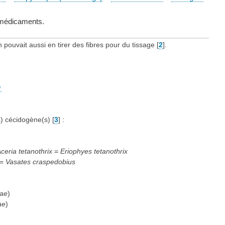
s médicaments.
 pouvait aussi en tirer des fibres pour du tissage
[
2
]
.
s) cécidogène(s)
[
3
]
:
ceria tetanothrix
=
Eriophyes tetanothrix
 =
Vasates craspedobius
ae
)
ae
)