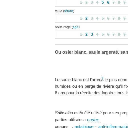
1
2
3
4
5
6
7
8
9
taille (
têtard
)
1
2
3
4
5
6
7
8
9
bouturage (
tige
)
1
2
3
4
5
6
7
8
9
Ou osier blanc, saule argenté, san
?
Le saule blanc est l’arbre
le plus com
humides ou en berge de rivière qu’il fi
6 ans pour la récolte des fagots ; tous l
Salix alba
est/a été utilisé pour ses pro
parties utilisées :
cortex
usages :
antalgique
-
anti-inflammatoi