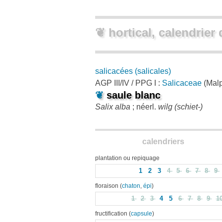
❦ hortical, calendrier 
salicacées (salicales)
AGP III/IV / PPG I :
Salicaceae
(Malp
❦
saule blanc
Salix alba
; néerl.
wilg (schiet-)
calendriers
plantation ou repiquage
1
2
3
4
5
6
7
8
9
floraison (
chaton
,
épi
)
1
2
3
4
5
6
7
8
9
1
fructification (
capsule
)