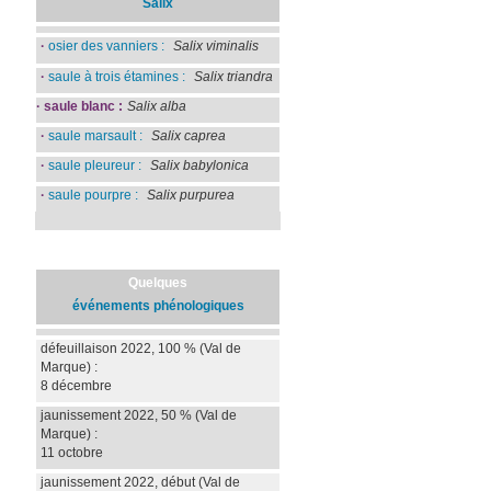
Salix
·
osier des vanniers :
Salix viminalis
·
saule à trois étamines :
Salix triandra
·
saule blanc :
Salix alba
·
saule marsault :
Salix caprea
·
saule pleureur :
Salix babylonica
·
saule pourpre :
Salix purpurea
Quelques
événements phénologiques
défeuillaison 2022, 100 %
(Val de
Marque)
:
8 décembre
jaunissement 2022, 50 %
(Val de
Marque)
:
11 octobre
jaunissement 2022, début
(Val de