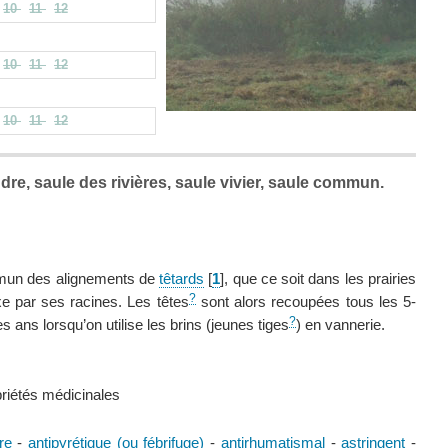
10
11
12
10
11
12
10
11
12
dre, saule des rivières, saule vivier, saule commun.
mun des alignements de
têtards
[
1
]
, que ce soit dans les prairies
?
xe par ses racines. Les têtes
sont alors recoupées tous les 5-
?
es ans lorsqu’on utilise les brins (jeunes tiges
) en vannerie.
priétés médicinales
re
-
antipyrétique (ou fébrifuge)
-
antirhumatismal
-
astringent
-