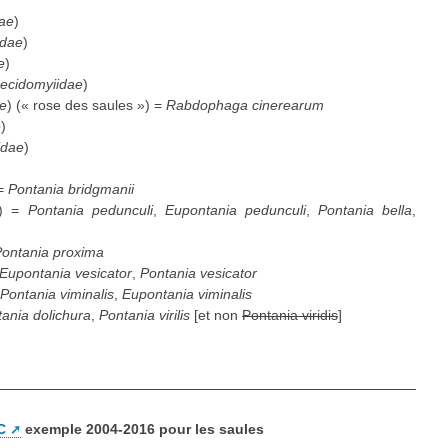
ae
)
idae
)
e
)
ecidomyiidae
)
e
) (« rose des saules ») =
Rabdophaga cinerearum
e
)
idae
)
 =
Pontania bridgmanii
) =
Pontania pedunculi
,
Eupontania pedunculi
,
Pontania bella
,
ontania proxima
Eupontania vesicator
,
Pontania vesicator
Pontania viminalis
,
Eupontania viminalis
ania dolichura
,
Pontania virilis
[et non
Pontania viridis
]
C
exemple 2004-2016 pour les saules