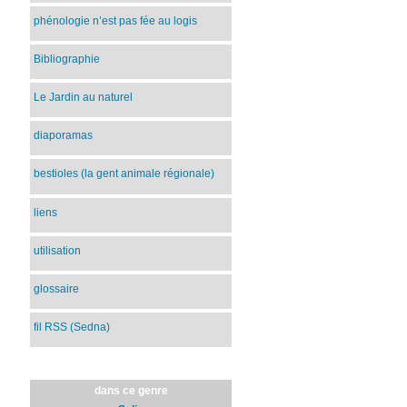
phénologie n’est pas fée au logis
Bibliographie
Le Jardin au naturel
diaporamas
bestioles (la gent animale régionale)
liens
utilisation
glossaire
fil RSS (Sedna)
dans ce genre