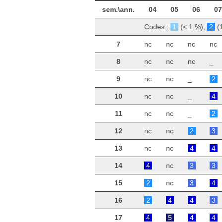
sem.\ann.
04
05
06
07
Codes :
1
(< 1 %),
2
(
7
nc
nc
nc
nc
8
nc
nc
nc
_
9
nc
nc
_
2
10
nc
nc
_
4
11
nc
nc
_
2
12
nc
nc
2
3
13
nc
nc
4
4
14
4
nc
3
3
15
2
nc
3
4
16
2
4
4
3
17
4
5
4
4